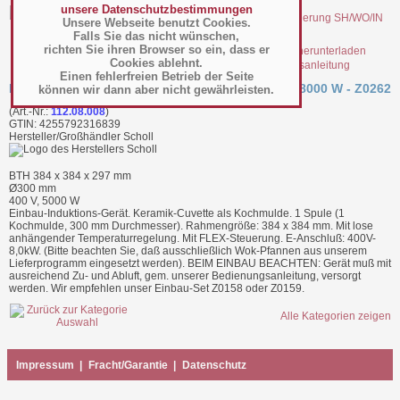
unsere Datenschutzbestimmungen
Unsere Webseite benutzt Cookies.
Falls Sie das nicht wünschen,
richten Sie ihren Browser so ein, dass er
Cookies ablehnt.
file_22642.pdf Bedienungsanleitung
Einen fehlerfreien Betrieb der Seite
Install-Line: Wok mit Flex-Steuerung SH-WO-IN 8000 W - Z0262
können wir dann aber nicht gewährleisten.
(Art.-Nr.:
112.08.008
)
GTIN: 4255792316839
Hersteller/Großhändler Scholl
BTH 384 x 384 x 297 mm
Ø300 mm
400 V, 5000 W
Einbau-Induktions-Gerät. Keramik-Cuvette als Kochmulde. 1 Spule (1
Kochmulde, 300 mm Durchmesser). Rahmengröße: 384 x 384 mm. Mit lose
anhängender Temperaturregelung. Mit FLEX-Steuerung. E-Anschluß: 400V-
8,0kW. (Bitte beachten Sie, daß ausschließlich Wok-Pfannen aus unserem
Lieferprogramm eingesetzt werden). BEIM EINBAU BEACHTEN: Gerät muß mit
ausreichend Zu- und Abluft, gem. unserer Bedienungsanleitung, versorgt
werden. Wir empfehlen unser Einbau-Set Z0158 oder Z0159.
Alle Kategorien zeigen
Impressum
|
Fracht/Garantie
|
Datenschutz