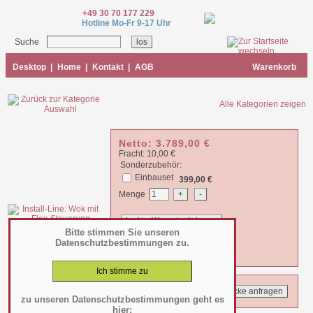
+49 30 70 177 229
Hotline Mo-Fr 9-17 Uhr
Suche
Desktop
|
Home
|
Kontakt
|
AGB
Warenkorb
Alle Kategorien zeigen
Netto:
3.789,00
€
Fracht: 10,00 €
Sonderzubehör:
Einbauset
399,00 €
Menge
Bitte stimmen Sie unseren
Summe:
3.789,00
€
Datenschutzbestimmungen zu.
zzgl. 19% MWSt. =
4.508,91
€
zu unseren Datenschutzbestimmungen geht es
hier: