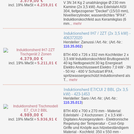
3.579,00 €
V 3N 34 Kg 2 unabhängige Ø 230 mm
incl. 19% MwSt =
4.259,01 €
Kamine (2x 3,5 kW). Aus Edelstahl AISI
304, tiefgezogener "Deckel" (15/10 mm),
Nivellierzylinder, wasserdichtes "IPX4".
Induktionskochfeld aus Keramikglas (6
mm...
mehr
Induktionsherd IH7 / 2ZT (2x 3,5 kW) -
406372020
Hersteller: Zanussi / Art.-Nr.: (Art.-Nr.:
110.35.002
)
BTH 400 x 726 x 332 mm Kochfelder 2 x
4.379,00 €
3,5 kW Induktionskochfeld Bruttogewicht
incl. 19% MwSt =
5.211,01 €
40 kg Nettogewicht 30 kg Energieart
Elektro Anschlusswert Elektro 7,0 kW - 3N
- 50 Hz - 400 V Schutzart IPX4,
spritzwassergeschützt Induktionsherd als
T...
mehr
Induktionsherd E7/CUI 2 BBL (2x 3,5
kW) - 423-1453
Hersteller: Saro / Art.-Nr.: (Art.-Nr.:
110.35.013
)
BTH 400 x 700 x 270 mm - Material:
4.989,00 €
Edelstahl - 2 Kochzonen: 2 x 3,5 kW -
incl. 19% MwSt =
5.936,91 €
Digitales Anzeigesystem - Elektronische
Regelung der Temperatur - Cool-Grip
Griffe und Knöpfe aus hitzebeständigem
Material - Kochfeld: 350 x 550 mm -