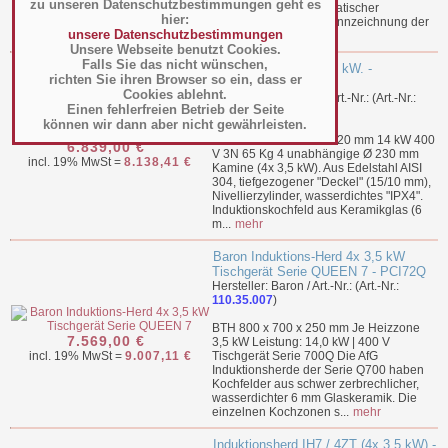
zu unseren Datenschutzbestimmungen geht es
Stärke 6 mm Mit automatischer
hier:
Kochtopferkennung Kennzeichnung der
unsere Datenschutzbestimmungen
Heizzonen d...
mehr
Unsere Webseite benutzt Cookies.
Falls Sie das nicht wünschen,
Induktionsherd 4x 3.5 kW. -
richten Sie ihren Browser so ein, dass er
E17/4ID8T-N
Cookies ablehnt.
Hersteller: Diamond / Art.-Nr.: (Art.-Nr.:
Einen fehlerfreien Betrieb der Seite
110.35.012
)
können wir dann aber nicht gewährleisten.
BTH 800 x 700 x 250-320 mm 14 kW 400
6.839,00 €
V 3N 65 Kg 4 unabhängige Ø 230 mm
incl. 19% MwSt =
8.138,41 €
Kamine (4x 3,5 kW). Aus Edelstahl AISI
304, tiefgezogener "Deckel" (15/10 mm),
Nivellierzylinder, wasserdichtes "IPX4".
Induktionskochfeld aus Keramikglas (6
m...
mehr
Baron Induktions-Herd 4x 3,5 kW
Tischgerät Serie QUEEN 7 - PCI72Q
Hersteller: Baron / Art.-Nr.: (Art.-Nr.:
110.35.007
)
BTH 800 x 700 x 250 mm Je Heizzone
7.569,00 €
3,5 kW Leistung: 14,0 kW | 400 V
incl. 19% MwSt =
9.007,11 €
Tischgerät Serie 700Q Die AfG
Induktionsherde der Serie Q700 haben
Kochfelder aus schwer zerbrechlicher,
wasserdichter 6 mm Glaskeramik. Die
einzelnen Kochzonen s...
mehr
Induktionsherd IH7 / 4ZT (4x 3,5 kW) -