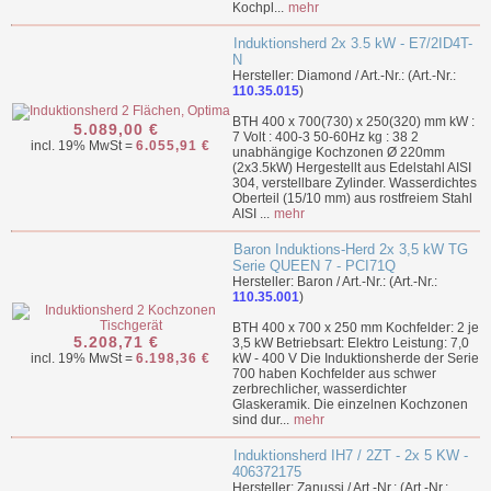
Kochpl...
mehr
Induktionsherd 2x 3.5 kW - E7/2ID4T-
N
Hersteller: Diamond / Art.-Nr.: (Art.-Nr.:
110.35.015
)
BTH 400 x 700(730) x 250(320) mm kW :
5.089,00 €
7 Volt : 400-3 50-60Hz kg : 38 2
incl. 19% MwSt =
6.055,91 €
unabhängige Kochzonen Ø 220mm
(2x3.5kW) Hergestellt aus Edelstahl AISI
304, verstellbare Zylinder. Wasserdichtes
Oberteil (15/10 mm) aus rostfreiem Stahl
AISI ...
mehr
Baron Induktions-Herd 2x 3,5 kW TG
Serie QUEEN 7 - PCI71Q
Hersteller: Baron / Art.-Nr.: (Art.-Nr.:
110.35.001
)
BTH 400 x 700 x 250 mm Kochfelder: 2 je
5.208,71 €
3,5 kW Betriebsart: Elektro Leistung: 7,0
incl. 19% MwSt =
6.198,36 €
kW - 400 V Die Induktionsherde der Serie
700 haben Kochfelder aus schwer
zerbrechlicher, wasserdichter
Glaskeramik. Die einzelnen Kochzonen
sind dur...
mehr
Induktionsherd IH7 / 2ZT - 2x 5 KW -
406372175
Hersteller: Zanussi / Art.-Nr.: (Art.-Nr.: