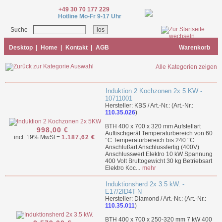
+49 30 70 177 229
Hotline Mo-Fr 9-17 Uhr
Suche
Desktop
|
Home
|
Kontakt
|
AGB
Warenkorb
Alle Kategorien zeigen
Induktion 2 Kochzonen 2x 5 KW -
10711001
Hersteller: KBS / Art.-Nr.: (Art.-Nr.:
110.35.026
)
BTH 400 x 700 x 320 mm Aufstellart
998,00 €
Auftischgerät Temperaturbereich von 60
incl. 19% MwSt =
1.187,62 €
°C Temperaturbereich bis 240 °C
Anschlußart Anschlussfertig (400V)
Anschlusswert Elektro 10 kW Spannung
400 Volt Bruttogewicht 30 kg Betriebsart
Elektro Koc...
mehr
Induktionsherd 2x 3.5 kW. -
E17/2ID4T-N
Hersteller: Diamond / Art.-Nr.: (Art.-Nr.:
110.35.011
)
BTH 400 x 700 x 250-320 mm 7 kW 400