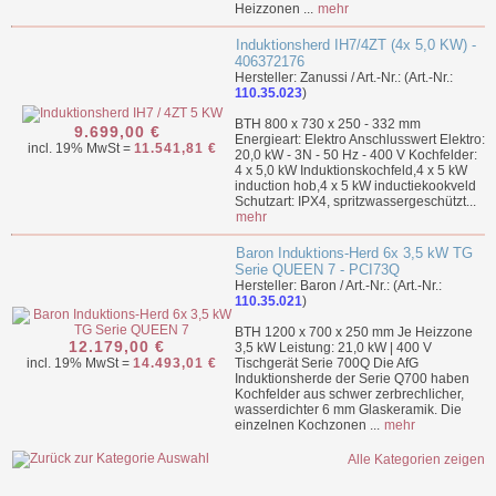
Heizzonen ...
mehr
Induktionsherd IH7/4ZT (4x 5,0 KW) -
406372176
Hersteller: Zanussi / Art.-Nr.: (Art.-Nr.:
110.35.023
)
BTH 800 x 730 x 250 - 332 mm
9.699,00 €
Energieart: Elektro Anschlusswert Elektro:
incl. 19% MwSt =
11.541,81 €
20,0 kW - 3N - 50 Hz - 400 V Kochfelder:
4 x 5,0 kW Induktionskochfeld,4 x 5 kW
induction hob,4 x 5 kW inductiekookveld
Schutzart: IPX4, spritzwassergeschützt...
mehr
Baron Induktions-Herd 6x 3,5 kW TG
Serie QUEEN 7 - PCI73Q
Hersteller: Baron / Art.-Nr.: (Art.-Nr.:
110.35.021
)
BTH 1200 x 700 x 250 mm Je Heizzone
12.179,00 €
3,5 kW Leistung: 21,0 kW | 400 V
incl. 19% MwSt =
14.493,01 €
Tischgerät Serie 700Q Die AfG
Induktionsherde der Serie Q700 haben
Kochfelder aus schwer zerbrechlicher,
wasserdichter 6 mm Glaskeramik. Die
einzelnen Kochzonen ...
mehr
Alle Kategorien zeigen