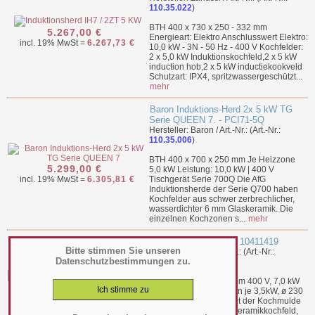
110.35.022
)
BTH 400 x 730 x 250 - 332 mm
5.267,00 €
Energieart: Elektro Anschlusswert Elektro:
incl. 19% MwSt =
6.267,73 €
10,0 kW - 3N - 50 Hz - 400 V Kochfelder:
2 x 5,0 kW Induktionskochfeld,2 x 5 kW
induction hob,2 x 5 kW inductiekookveld
Schutzart: IPX4, spritzwassergeschützt...
mehr
Baron Induktions-Herd 2x 5 kW TG
Serie QUEEN 7. - PCI71-5Q
Hersteller: Baron / Art.-Nr.: (Art.-Nr.:
110.35.006
)
BTH 400 x 700 x 250 mm Je Heizzone
5.299,00 €
5,0 kW Leistung: 10,0 kW | 400 V
incl. 19% MwSt =
6.305,81 €
Tischgerät Serie 700Q Die AfG
Induktionsherde der Serie Q700 haben
Kochfelder aus schwer zerbrechlicher,
wasserdichter 6 mm Glaskeramik. Die
einzelnen Kochzonen s...
mehr
Induktion 2x 3,5 kW - 10411419
Bitte stimmen Sie unseren
Hersteller: KBS / Art.-Nr.: (Art.-Nr.:
Datenschutzbestimmungen zu.
110.35.024
)
BTH 400 x 730 x 320 mm 400 V, 7,0 kW
(2x 3,5 kW) 2 Heizzonen je 3,5kW, ø 230
6.250,50 €
mm Edelstahlkorpus Mit der Kochmulde
incl. 19% MwSt =
7.438,10 €
dichtversiegeltes Glaskeramikkochfeld,