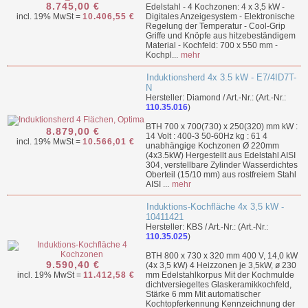
8.745,00 €
Edelstahl - 4 Kochzonen: 4 x 3,5 kW -
incl. 19% MwSt =
10.406,55 €
Digitales Anzeigesystem - Elektronische
Regelung der Temperatur - Cool-Grip
Griffe und Knöpfe aus hitzebeständigem
Material - Kochfeld: 700 x 550 mm -
Kochpl...
mehr
Induktionsherd 4x 3.5 kW - E7/4ID7T-
N
Hersteller: Diamond / Art.-Nr.: (Art.-Nr.:
110.35.016
)
BTH 700 x 700(730) x 250(320) mm kW :
8.879,00 €
14 Volt : 400-3 50-60Hz kg : 61 4
incl. 19% MwSt =
10.566,01 €
unabhängige Kochzonen Ø 220mm
(4x3.5kW) Hergestellt aus Edelstahl AISI
304, verstellbare Zylinder Wasserdichtes
Oberteil (15/10 mm) aus rostfreiem Stahl
AISI ...
mehr
Induktions-Kochfläche 4x 3,5 kW -
10411421
Hersteller: KBS / Art.-Nr.: (Art.-Nr.:
110.35.025
)
BTH 800 x 730 x 320 mm 400 V, 14,0 kW
9.590,40 €
(4x 3,5 kW) 4 Heizzonen je 3,5kW, ø 230
incl. 19% MwSt =
11.412,58 €
mm Edelstahlkorpus Mit der Kochmulde
dichtversiegeltes Glaskeramikkochfeld,
Stärke 6 mm Mit automatischer
Kochtopferkennung Kennzeichnung der