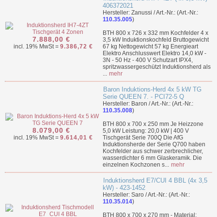
406372021
Hersteller: Zanussi / Art.-Nr.: (Art.-Nr.:
110.35.005
)
BTH 800 x 726 x 332 mm Kochfelder 4 x
7.888,00 €
3,5 kW Induktionskochfeld Bruttogewicht
incl. 19% MwSt =
9.386,72 €
67 kg Nettogewicht 57 kg Energieart
Elektro Anschlusswert Elektro 14,0 kW -
3N - 50 Hz - 400 V Schutzart IPX4,
spritzwassergeschützt Induktionsherd als
...
mehr
Baron Induktions-Herd 4x 5 kW TG
Serie QUEEN 7. - PCI72-5 Q
Hersteller: Baron / Art.-Nr.: (Art.-Nr.:
110.35.008
)
BTH 800 x 700 x 250 mm Je Heizzone
8.079,00 €
5,0 kW Leistung: 20,0 kW | 400 V
incl. 19% MwSt =
9.614,01 €
Tischgerät Serie 700Q Die AfG
Induktionsherde der Serie Q700 haben
Kochfelder aus schwer zerbrechlicher,
wasserdichter 6 mm Glaskeramik. Die
einzelnen Kochzonen s...
mehr
Induktionsherd E7/CUI 4 BBL (4x 3,5
kW) - 423-1452
Hersteller: Saro / Art.-Nr.: (Art.-Nr.:
110.35.014
)
BTH 800 x 700 x 270 mm - Material: