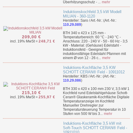
Überhitzungsschutz - ...
mehr
Induktionskochfeld 3,5 kW Modell
MILIAN - 360-1120
Hersteller: Saro / Art.-Nr.: (Art.-Nr.:
110.29.089
)
BTH 340 x 423 x 125 mm -
209,00 €
Temperaturbereich: 60 °C - 240 °C -
incl. 19% MwSt =
248,71 €
Anschluss: 220 - 240 V - 50 - 60 Hz - 3,5
kW - Material: (Gehäuse) Edelstahl -
Induktionsfeld - Geeignet für
induktionsfähige Edelstahl Pfannen mit
einem Ø von 12 - 26 c...
mehr
Induktions-Kochfläche 3,5 KW
SCHOTT CERAN® Feld - 10911012
Hersteller: KBS / Art.-Nr.: (Art.-Nr.:
110.29.086
)
BTH 330 x 420 x 100 mm 230 V, 3,5 kW 1
215,10 €
Kochfeld rund Edelstahlgehäuse Schott-
incl. 19% MwSt =
255,97 €
Ceran® Glaskeramik-Kochfläche Digitale
Temperaturanzeige im Kochfeld
Manueller Drehregler zur
Temperatursteuerung Temperatur in 10
Stufen von 500 W bis 3...
mehr
Induktions-Kochfläche 3,5 kW mit
Soft-Touch SCHOTT CERAN® Feld -
10911010