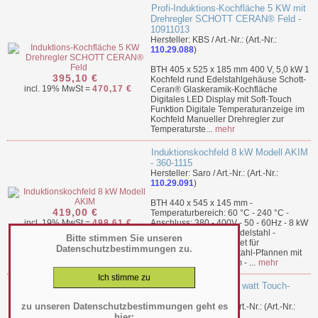
Profi-Induktions-Kochfläche 5 KW mit
Drehregler SCHOTT CERAN® Feld -
10911013
Hersteller: KBS / Art.-Nr.: (Art.-Nr.:
110.29.088
)
BTH 405 x 525 x 185 mm 400 V, 5,0 kW 1
395,10 €
Kochfeld rund Edelstahlgehäuse Schott-
incl. 19% MwSt =
470,17 €
Ceran® Glaskeramik-Kochfläche
Digitales LED Display mit Soft-Touch
Funktion Digitale Temperaturanzeige im
Kochfeld Manueller Drehregler zur
Temperaturste...
mehr
Induktionskochfeld 8 kW Modell AKIM
- 360-1115
Hersteller: Saro / Art.-Nr.: (Art.-Nr.:
110.29.091
)
BTH 440 x 545 x 145 mm -
419,00 €
Temperaturbereich: 60 °C - 240 °C -
incl. 19% MwSt =
498,61 €
Anschluss: 380 - 400V - 50 - 60Hz - 8 kW
- Material: (Gehäuse) Edelstahl -
Bitte stimmen Sie unseren
Induktionsfeld - Geeignet für
Datenschutzbestimmungen zu.
induktionsfähige Edelstahl-Pfannen mit
einem Ø von 14 - 34 cm - ...
mehr
Induktionsplatte 2500 watt Touch-
Tasten - IND-25/DH
zu unseren Datenschutzbestimmungen geht es
Hersteller: Diamond / Art.-Nr.: (Art.-Nr.:
hier:
110.29.061
)