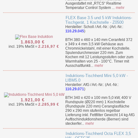
Ausgestattet mit „RTCS“ Realtime
Temperatur Control System ...
mehr
FLEX Base 3.5 und 5 kW Induktions-
Tischgerät, 1 Kochstelle - Z0500
Hersteller: Scholl / Art.-Nr.: (Art.-Nr.:
110.29.045
)
BTH 380 x 460 x 140 mm Ceranfeld 372
1.863,00 €
x 349 x 4 mm 3,5 kW Gehäuse aus
incl. 19% MwSt =
2.216,97 €
Chromnickelstahl, mit einer Kochstelle.
Spulendurchmesser 220 mm. Zum
Kochen mit 12 Leistungsstufen oder zum
Warmhalten von 25 - 100°C. Timer mit
Ausschaltfunkti...
mehr
Induktions-Tischherd Mini 5,0 kW -
LIBM5.0
Hersteller: AfG / Art.-Nr.: (Art.-Nr.:
110.29.071
)
BTH 340 x 420 x 100 mm 5,0 kW, 400 V
1.921,00 €
Rundspule (Ø220 mm) 1 Kochstelle
incl. 19% MwSt =
2.285,99 €
(Rundspule 220 mm) Ceranglasfläche
290 x 290 mm stufenlos regelbar
Lieferung inkl. Fettfilter Gewicht 14 kg AfG
Auftischinduktionsherde (Berner) sind
steckerfer...
mehr
Induktions-Tischherd Octa FLEX 3,5