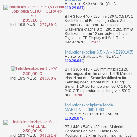
Hersteller: KBS / Art.-Nr.: (Art.-Nr.:
110.29.087
)
BTH 340 x 440 x 120 mm 230 V, 3,5 kW 1
233,10 €
Kochfeld rund Edelstahlgehäuse Schott-
incl. 19% MwSt =
277,39 €
Ceran® Glaskeramik-Kochfläche
Glaskeramikfläche B x T 285 x 285 mm Ø
Kochzone innen 12 cm, außen 26 cm
Digitales LED Display mit Soft-Touch
Bedienfeld Di...
mehr
Induktionskocher 3,5 kW - KE2901035
Hersteller: Stalgast / Art.-Nr.: (Art.-Nr.:
110.29.084
)
BTH 330 x 415 x 110 mm mit bis zu 20
240,00 €
Leistungsstufen Timer von 1-479 Minuten
einstellbar drei Schnellwahltasten für
incl. 19% MwSt =
285,60 €
Leistung oder Temperatur: Leistung:
Stufen 1-10-20 Temperatur: 50°C-140°C-
240°C Temperatureinstellung von 50°C
bis...
mehr
Induktionskochplatte Modell
MARLENE - 360-1060
Hersteller: Saro / Art.-Nr.: (Art.-Nr.:
110.29.079
)
BTH 440 x 540 x 130 mm - Material:
259,00 €
Gehäuse Edelstahl - Platte Glas -
incl. 19% MwSt =
308,21 €
Kochzonen: 1 - Für Töpfe, maximal : 360