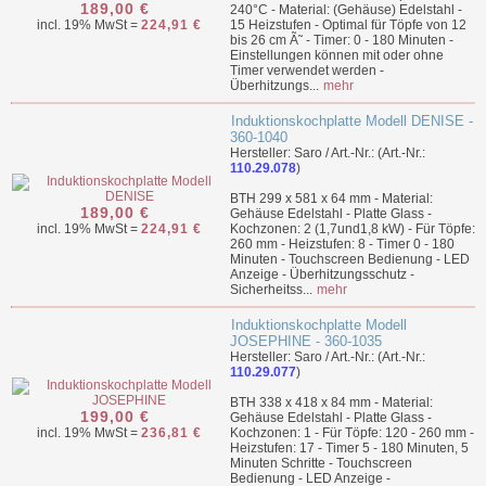
189,00 €
240°C - Material: (Gehäuse) Edelstahl -
incl. 19% MwSt =
224,91 €
15 Heizstufen - Optimal für Töpfe von 12
bis 26 cm Ã˜ - Timer: 0 - 180 Minuten -
Einstellungen können mit oder ohne
Timer verwendet werden -
Überhitzungs...
mehr
Induktionskochplatte Modell DENISE -
360-1040
Hersteller: Saro / Art.-Nr.: (Art.-Nr.:
110.29.078
)
BTH 299 x 581 x 64 mm - Material:
189,00 €
Gehäuse Edelstahl - Platte Glass -
incl. 19% MwSt =
224,91 €
Kochzonen: 2 (1,7und1,8 kW) - Für Töpfe:
260 mm - Heizstufen: 8 - Timer 0 - 180
Minuten - Touchscreen Bedienung - LED
Anzeige - Überhitzungsschutz -
Sicherheitss...
mehr
Induktionskochplatte Modell
JOSEPHINE - 360-1035
Hersteller: Saro / Art.-Nr.: (Art.-Nr.:
110.29.077
)
BTH 338 x 418 x 84 mm - Material:
199,00 €
Gehäuse Edelstahl - Platte Glass -
incl. 19% MwSt =
236,81 €
Kochzonen: 1 - Für Töpfe: 120 - 260 mm -
Heizstufen: 17 - Timer 5 - 180 Minuten, 5
Minuten Schritte - Touchscreen
Bedienung - LED Anzeige -