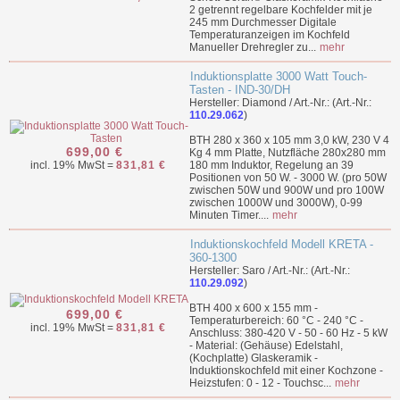
2 getrennt regelbare Kochfelder mit je
245 mm Durchmesser Digitale
Temperaturanzeigen im Kochfeld
Manueller Drehregler zu...
mehr
Induktionsplatte 3000 Watt Touch-
Tasten - IND-30/DH
Hersteller: Diamond / Art.-Nr.: (Art.-Nr.:
110.29.062
)
BTH 280 x 360 x 105 mm 3,0 kW, 230 V 4
699,00 €
Kg 4 mm Platte, Nutzfläche 280x280 mm
incl. 19% MwSt =
831,81 €
180 mm Induktor, Regelung an 39
Positionen von 50 W. - 3000 W. (pro 50W
zwischen 50W und 900W und pro 100W
zwischen 1000W und 3000W), 0-99
Minuten Timer....
mehr
Induktionskochfeld Modell KRETA -
360-1300
Hersteller: Saro / Art.-Nr.: (Art.-Nr.:
110.29.092
)
BTH 400 x 600 x 155 mm -
699,00 €
Temperaturbereich: 60 °C - 240 °C -
incl. 19% MwSt =
831,81 €
Anschluss: 380-420 V - 50 - 60 Hz - 5 kW
- Material: (Gehäuse) Edelstahl,
(Kochplatte) Glaskeramik -
Induktionskochfeld mit einer Kochzone -
Heizstufen: 0 - 12 - Touchsc...
mehr