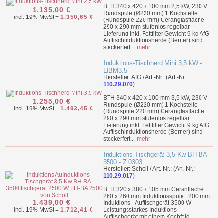
BTH 340 x 420 x 100 mm 2,5 kW, 230 V
1.135,00 €
Rundspule (Ø220 mm) 1 Kochstelle
incl. 19% MwSt =
1.350,65 €
(Rundspule 220 mm) Ceranglasfläche
290 x 290 mm stufenlos regelbar
Lieferung inkl. Fettfilter Gewicht 9 kg AfG
Auftischinduktionsherde (Berner) sind
steckerfert...
mehr
Induktions-Tischherd Mini 3,5 kW -
LIBM3.5
Hersteller: AfG / Art.-Nr.: (Art.-Nr.:
110.29.070
)
BTH 340 x 420 x 100 mm 3,5 kW, 230 V
1.255,00 €
Rundspule (Ø220 mm) 1 Kochstelle
incl. 19% MwSt =
1.493,45 €
(Rundspule 220 mm) Ceranglasfläche
290 x 290 mm stufenlos regelbar
Lieferung inkl. Fettfilter Gewicht 9 kg AfG
Auftischinduktionsherde (Berner) sind
steckerfert...
mehr
Induktions Tischgerät 3,5 Kw BH BA
3500 - Z 0303
Hersteller: Scholl / Art.-Nr.: (Art.-Nr.:
110.29.017
)
BTH 320 x 380 x 105 mm Ceranfläche
260 x 260 mm Induktionsspule : 200 mm
1.439,00 €
Induktions - Auftischgerät 3500 W
incl. 19% MwSt =
1.712,41 €
Leistungsstarkes Induktions -
Auftischgerät mit einem Kochfeld.