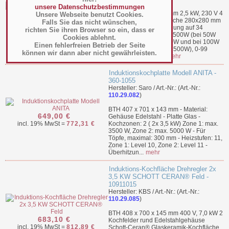
unsere Datenschutzbestimmungen
BTH 280 x 360 x 105 mm 2,5 kW, 230 V 4
Unsere Webseite benutzt Cookies.
629,00 €
Kg 4 mm Platte, Nutzfläche 280x280 mm
Falls Sie das nicht wünschen,
incl. 19% MwSt =
748,51 €
180 mm Induktor Regelung auf 34
richten Sie ihren Browser so ein, dass er
Positionen von 50W - 2500W (bei 50W
Cookies ablehnt.
zwischen 50W und 900W und bei 100W
Einen fehlerfreien Betrieb der Seite
zwischen 1000W und 2500W), 0-99
können wir dann aber nicht gewährleisten.
Minuten Timer. Ein...
mehr
Induktionskochplatte Modell ANITA -
360-1055
Hersteller: Saro / Art.-Nr.: (Art.-Nr.:
110.29.082
)
BTH 407 x 701 x 143 mm - Material:
649,00 €
Gehäuse Edelstahl - Platte Glas -
incl. 19% MwSt =
772,31 €
Kochzonen: 2 ( 2x 3,5 kW) Zone 1: max.
3500 W, Zone 2: max. 5000 W - Für
Töpfe, maximal: 300 mm - Heizstufen: 11,
Zone 1: Level 10, Zone 2: Level 11 -
Überhitzun...
mehr
Induktions-Kochfläche Drehregler 2x
3,5 KW SCHOTT CERAN® Feld -
10911015
Hersteller: KBS / Art.-Nr.: (Art.-Nr.:
110.29.085
)
BTH 408 x 700 x 145 mm 400 V, 7,0 kW 2
683,10 €
Kochfelder rund Edelstahlgehäuse
incl. 19% MwSt =
812,89 €
Schott-Ceran® Glaskeramik-Kochfläche