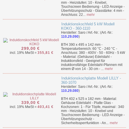
mm - Heizstufen: 10 - Knebel,
Touchscreen Bedienung - LED Anzeige -
Überhitzungsschutz - Glasstärke: 4 mm -
Anschluss: 22...
mehr
Induktionskochfeld 5 kW Modell
KOKO - 360-1110
Hersteller: Saro / Art.-Nr.: (Art.-Nr.:
110.29.090
)
BTH 390 x 495 x 142 mm -
299,00 €
Temperaturbereich: 60 °C - 240 °C -
incl. 19% MwSt =
355,81 €
Anschluss: 380 - 400V - 50 - 60Hz - 5 kW
- Material: (Gehäuse) Edelstahl -
Induktionsfeld - Geeignet für
induktionsfähige Edelstahl-Pfannen mit
einem Ø von 14 - 30 cm - ...
mehr
Induktionskochplatte Modell LILLY -
360-1070
Hersteller: Saro / Art.-Nr.: (Art.-Nr.:
110.29.080
)
BTH 402 x 525 x 182 mm - Material:
339,00 €
Gehäuse Edelstahl - Platte Glas -
incl. 19% MwSt =
403,41 €
Kochzonen: 1 - Für Töpfe, maximal : 340
mm - Heizstufen: 10 - Knebel und
Touchscreen Bedienung - LED Anzeige -
Überhitzungsschutz -
Sicherheitssperrfunktion - An...
mehr