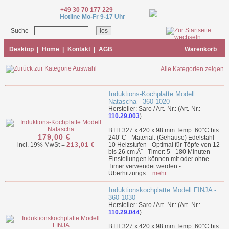
+49 30 70 177 229
Hotline Mo-Fr 9-17 Uhr
Suche
Desktop
|
Home
|
Kontakt
|
AGB
Warenkorb
Alle Kategorien zeigen
Induktions-Kochplatte Modell
Natascha - 360-1020
Hersteller: Saro / Art.-Nr.: (Art.-Nr.:
110.29.003
)
BTH 327 x 420 x 98 mm Temp. 60°C bis
179,00 €
240°C - Material: (Gehäuse) Edelstahl -
incl. 19% MwSt =
213,01 €
10 Heizstufen - Optimal für Töpfe von 12
bis 26 cm Ã˜ - Timer: 5 - 180 Minuten -
Einstellungen können mit oder ohne
Timer verwendet werden -
Überhitzungs...
mehr
Induktionskochplatte Modell FINJA -
360-1030
Hersteller: Saro / Art.-Nr.: (Art.-Nr.:
110.29.044
)
BTH 327 x 420 x 98 mm Temp. 60°C bis