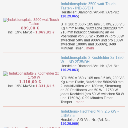
Induktionsplatte 3500 watt Touch-
Tasten - IND-35/DH
Hersteller: Diamond / Art.-Nr.: (Art.-Nr.:
110.29.065
)
BTH 280 x 360 x 105 mm 3,5 kW, 230 V 5
899,00 €
Kg 4 mm Platte, Nutzfläche 280x280 mm
incl. 19% MwSt =
1.069,81 €
210 mm Induktor, Steuerung an 44
Positionen von 50 W. - 3500 W. (pro 50W
zwischen 50W und 900W und pro 100W
zwischen 1000W und 3500W), 0-99
Minuten Timer...
mehr
Induktionsplatte 2 Kochfelder 2x 1750
W - IND-2F35/DH
Hersteller: Diamond / Art.-Nr.: (Art.-Nr.:
110.29.063
)
BTH 560 x 360 x 105 mm 3,5 kW, 230 V 8
1.119,00 €
Kg 4 mm Platte, Nutzfläche 560x280 mm
incl. 19% MwSt =
1.331,61 €
2 Induktivitäten von 180mm, Steuerung
an 30 Positionen von 50 W. - 1750 W.
jedes Kochfeld (pro 50 W zwischen 50 W
und 1750 W), 0-99 Minuten Timer.
Temper...
mehr
Induktions-Tischherd Mini 2,5 kW -
LIBM2.5
Hersteller: AfG / Art.-Nr.: (Art.-Nr.:
110.29.069
)