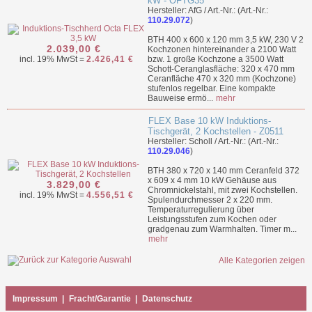
kW - OFTG35
Hersteller: AfG / Art.-Nr.: (Art.-Nr.:
110.29.072
)
BTH 400 x 600 x 120 mm 3,5 kW, 230 V 2
2.039,00 €
Kochzonen hintereinander a 2100 Watt
incl. 19% MwSt =
2.426,41 €
bzw. 1 große Kochzone a 3500 Watt
Schott-Ceranglasfläche: 320 x 470 mm
Ceranfläche 470 x 320 mm (Kochzone)
stufenlos regelbar. Eine kompakte
Bauweise ermö...
mehr
FLEX Base 10 kW Induktions-
Tischgerät, 2 Kochstellen - Z0511
Hersteller: Scholl / Art.-Nr.: (Art.-Nr.:
110.29.046
)
BTH 380 x 720 x 140 mm Ceranfeld 372
x 609 x 4 mm 10 kW Gehäuse aus
3.829,00 €
Chromnickelstahl, mit zwei Kochstellen.
incl. 19% MwSt =
4.556,51 €
Spulendurchmesser 2 x 220 mm.
Temperaturregulierung über
Leistungsstufen zum Kochen oder
gradgenau zum Warmhalten. Timer m...
mehr
Alle Kategorien zeigen
Impressum
|
Fracht/Garantie
|
Datenschutz