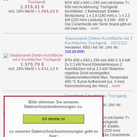
BTH 400 x 600 x 295 mm mit Kamin T=
1.315,31 €
650 mm Ausführung: Tischgerät
incl. 19% MwSt =
1.565,22 €
Kochfelder: 2 Betriebsart: Elektro
Bestückung: 1 x 1,8 (180 mm) u. 1 x 2,5
kW (220 mm) Leistung: 4,3 kW - 400 V
Die Ceranherde der Serie Snack gibt es
mit zwei bzw....
mehr
Glaskeramik Elektro-Kochfläche mit 2
Kochflächen Tischgerät - 10211312
Hersteller: KBS / Art.-Nr.: (Art.-Nr.:
110.20.009
)
BTH 400 x 650 x 295 mm 400 V, 5,0 kW
1.370,70 €
2x 2,5 kW Rund Edelstahlkorpus 2
incl. 19% MwSt =
1.631,13 €
Kochflächen mit je 2,5 kW Stufenlos
regelbar Dicht versiegeltes
Glaskeramikkochfeld Max. Temperatur
400 °C Kurze Aufheizzeit (ca. 3 min)
Kennzeichnung der Heizz...
mehr
Ceranherd 2 Kochfelder Tischgerät, -
60_40 PVEP
Bitte stimmen Sie unseren
Hersteller: Baron / Art.-Nr.: (Art.-Nr.:
Datenschutzbestimmungen zu.
110.20.004
)
BTH 400 x 600 x 295 mm mit Kamin T=
1.388,44 €
650 mm Ausführung: Tischgerät
incl. 19% MwSt =
1.652,24 €
Kochfelder: 2 Betriebsart: Elektro
Bestückung: 2 x 2,5 kW (220 mm)
zu unseren Datenschutzbestimmungen geht es
Leistung: 5 kW - 400 V Die Ceranherde
hier: