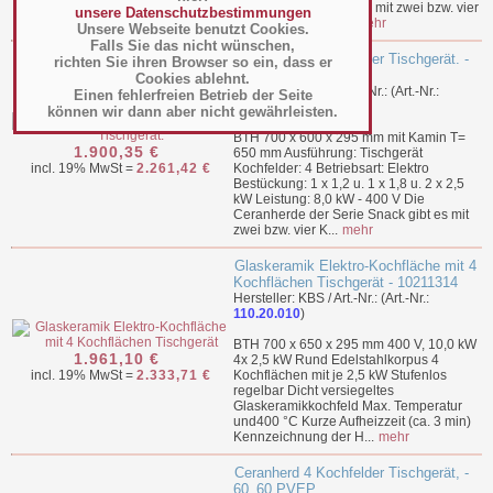
der Serie Snack gibt es mit zwei bzw. vier
unsere Datenschutzbestimmungen
Kochbereichen. D...
mehr
Unsere Webseite benutzt Cookies.
Falls Sie das nicht wünschen,
Ceranherd 4 Kochfelder Tischgerät. -
richten Sie ihren Browser so ein, dass er
60_60 PVE
Cookies ablehnt.
Hersteller: Baron / Art.-Nr.: (Art.-Nr.:
Einen fehlerfreien Betrieb der Seite
110.20.005
)
können wir dann aber nicht gewährleisten.
BTH 700 x 600 x 295 mm mit Kamin T=
1.900,35 €
650 mm Ausführung: Tischgerät
incl. 19% MwSt =
2.261,42 €
Kochfelder: 4 Betriebsart: Elektro
Bestückung: 1 x 1,2 u. 1 x 1,8 u. 2 x 2,5
kW Leistung: 8,0 kW - 400 V Die
Ceranherde der Serie Snack gibt es mit
zwei bzw. vier K...
mehr
Glaskeramik Elektro-Kochfläche mit 4
Kochflächen Tischgerät - 10211314
Hersteller: KBS / Art.-Nr.: (Art.-Nr.:
110.20.010
)
BTH 700 x 650 x 295 mm 400 V, 10,0 kW
1.961,10 €
4x 2,5 kW Rund Edelstahlkorpus 4
incl. 19% MwSt =
2.333,71 €
Kochflächen mit je 2,5 kW Stufenlos
regelbar Dicht versiegeltes
Glaskeramikkochfeld Max. Temperatur
und400 °C Kurze Aufheizzeit (ca. 3 min)
Kennzeichnung der H...
mehr
Ceranherd 4 Kochfelder Tischgerät, -
60_60 PVEP