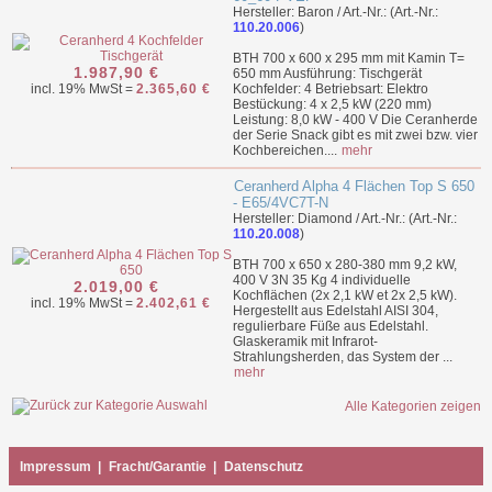
Hersteller: Baron / Art.-Nr.: (Art.-Nr.:
110.20.006
)
BTH 700 x 600 x 295 mm mit Kamin T=
1.987,90 €
650 mm Ausführung: Tischgerät
incl. 19% MwSt =
2.365,60 €
Kochfelder: 4 Betriebsart: Elektro
Bestückung: 4 x 2,5 kW (220 mm)
Leistung: 8,0 kW - 400 V Die Ceranherde
der Serie Snack gibt es mit zwei bzw. vier
Kochbereichen....
mehr
Ceranherd Alpha 4 Flächen Top S 650
- E65/4VC7T-N
Hersteller: Diamond / Art.-Nr.: (Art.-Nr.:
110.20.008
)
BTH 700 x 650 x 280-380 mm 9,2 kW,
400 V 3N 35 Kg 4 individuelle
2.019,00 €
Kochflächen (2x 2,1 kW et 2x 2,5 kW).
incl. 19% MwSt =
2.402,61 €
Hergestellt aus Edelstahl AISI 304,
regulierbare Füße aus Edelstahl.
Glaskeramik mit Infrarot-
Strahlungsherden, das System der ...
mehr
Alle Kategorien zeigen
Impressum
|
Fracht/Garantie
|
Datenschutz