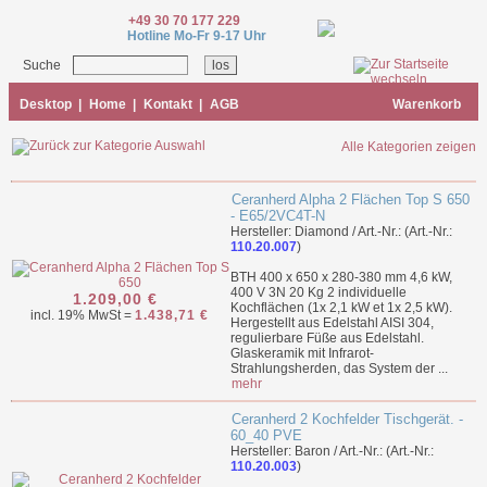
+49 30 70 177 229
Hotline Mo-Fr 9-17 Uhr
Suche
Desktop
|
Home
|
Kontakt
|
AGB
Warenkorb
Alle Kategorien zeigen
Ceranherd Alpha 2 Flächen Top S 650
- E65/2VC4T-N
Hersteller: Diamond / Art.-Nr.: (Art.-Nr.:
110.20.007
)
BTH 400 x 650 x 280-380 mm 4,6 kW,
400 V 3N 20 Kg 2 individuelle
1.209,00 €
Kochflächen (1x 2,1 kW et 1x 2,5 kW).
incl. 19% MwSt =
1.438,71 €
Hergestellt aus Edelstahl AISI 304,
regulierbare Füße aus Edelstahl.
Glaskeramik mit Infrarot-
Strahlungsherden, das System der ...
mehr
Ceranherd 2 Kochfelder Tischgerät. -
60_40 PVE
Hersteller: Baron / Art.-Nr.: (Art.-Nr.:
110.20.003
)