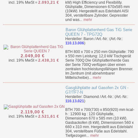
incl. 19% MwSt =
2.093,21 €
kW) High Efficiency und Flexibility.
Glühplatte, Dimensionen 670x585 mm
(10kW). Hergestellt aus Edelstahl AISI
304, verstellbare Zylinder. Gepresster
und was...
mehr
Baron Glühplattenherd Gas TiG Serie
QUEEN 7 - TPG72Q
Hersteller: Baron / Art.-Nr.: (Art.-Nr.:
110.13.006
)
BTH 800 x 700 x 250 mm Glühplatte: 790
2.049,00 €
x 550 mm Leistung: 12,0 kW Tischgerät
incl. 19% MwSt =
2.438,31 €
Serie 700Q Die Glühplattenherde Gas
der Serie 700Q verfügen über einen
zentralen hochleistungsfähigen Brenner.
Im Zentrum (mit abnehmbarer
Mittelscheibe)...
mehr
Gasglühplatte auf Gasofen 2x GN -
G7/TF7-N
Hersteller: Diamond / Art.-Nr.: (Art.-Nr.:
110.13.021
)
BTH 700 x 700(730) x 850(920) mm kcal-
2.119,00 €
h : 12900 kg : 120 Glühplatte,
incl. 19% MwSt =
2.521,61 €
Dimensionen 670 x 585 mm (10 kW).
Gasbackofen (6 kW), Dimensionen 560 x
660 x 310 mm. Hergestellt aus Edelstahl
304, verstellbare Füße aus Edelstahl.
Tiefgezogen...
mehr