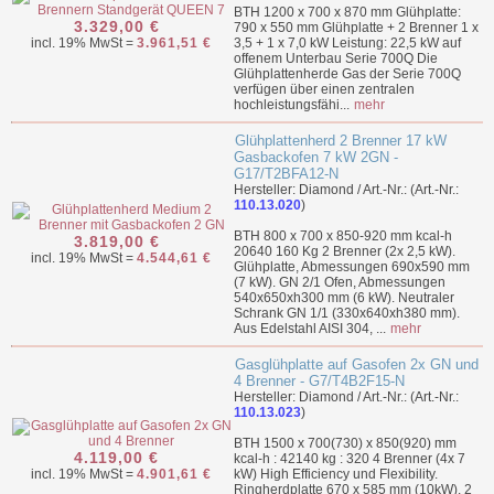
BTH 1200 x 700 x 870 mm Glühplatte:
3.329,00 €
790 x 550 mm Glühplatte + 2 Brenner 1 x
incl. 19% MwSt =
3.961,51 €
3,5 + 1 x 7,0 kW Leistung: 22,5 kW auf
offenem Unterbau Serie 700Q Die
Glühplattenherde Gas der Serie 700Q
verfügen über einen zentralen
hochleistungsfähi...
mehr
Glühplattenherd 2 Brenner 17 kW
Gasbackofen 7 kW 2GN -
G17/T2BFA12-N
Hersteller: Diamond / Art.-Nr.: (Art.-Nr.:
110.13.020
)
BTH 800 x 700 x 850-920 mm kcal-h
3.819,00 €
20640 160 Kg 2 Brenner (2x 2,5 kW).
incl. 19% MwSt =
4.544,61 €
Glühplatte, Abmessungen 690x590 mm
(7 kW). GN 2/1 Ofen, Abmessungen
540x650xh300 mm (6 kW). Neutraler
Schrank GN 1/1 (330x640xh380 mm).
Aus Edelstahl AISI 304, ...
mehr
Gasglühplatte auf Gasofen 2x GN und
4 Brenner - G7/T4B2F15-N
Hersteller: Diamond / Art.-Nr.: (Art.-Nr.:
110.13.023
)
BTH 1500 x 700(730) x 850(920) mm
4.119,00 €
kcal-h : 42140 kg : 320 4 Brenner (4x 7
incl. 19% MwSt =
4.901,61 €
kW) High Efficiency und Flexibility.
Ringherdplatte 670 x 585 mm (10kW). 2