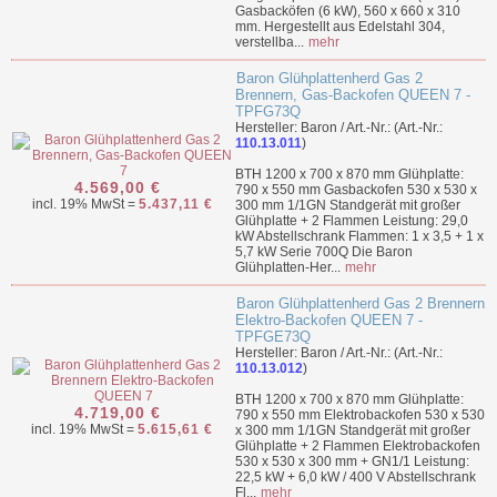
Gasbacköfen (6 kW), 560 x 660 x 310
mm. Hergestellt aus Edelstahl 304,
verstellba...
mehr
Baron Glühplattenherd Gas 2
Brennern, Gas-Backofen QUEEN 7 -
TPFG73Q
Hersteller: Baron / Art.-Nr.: (Art.-Nr.:
110.13.011
)
BTH 1200 x 700 x 870 mm Glühplatte:
4.569,00 €
790 x 550 mm Gasbackofen 530 x 530 x
incl. 19% MwSt =
5.437,11 €
300 mm 1/1GN Standgerät mit großer
Glühplatte + 2 Flammen Leistung: 29,0
kW Abstellschrank Flammen: 1 x 3,5 + 1 x
5,7 kW Serie 700Q Die Baron
Glühplatten-Her...
mehr
Baron Glühplattenherd Gas 2 Brennern
Elektro-Backofen QUEEN 7 -
TPFGE73Q
Hersteller: Baron / Art.-Nr.: (Art.-Nr.:
110.13.012
)
BTH 1200 x 700 x 870 mm Glühplatte:
4.719,00 €
790 x 550 mm Elektrobackofen 530 x 530
incl. 19% MwSt =
5.615,61 €
x 300 mm 1/1GN Standgerät mit großer
Glühplatte + 2 Flammen Elektrobackofen
530 x 530 x 300 mm + GN1/1 Leistung:
22,5 kW + 6,0 kW / 400 V Abstellschrank
Fl...
mehr