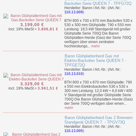
Backofen Serie QUEEN 7 - TPFG72Q
Hersteller: Baron / Art.-Nr.: (Art.-Nr.:
110.13.009
)
BTH 800 x 700 x 870 mm Backofen 530 x
3.199,00 €
530 x 300 mm Glühplatte: 790 x 550 mm
incl. 19% MwSt =
3.806,81 €
Leistung: 18,5 kW Standgerät mit großer
Glühplatte Serie 700Q Die Baron
Glühplatten-Herde (Gas) der Serie 700Q
verfügen über einen zentralen
hochleistungs...
mehr
Baron Glühplattenherd Gas mit
Elektro-Backofen Serie QUEEN 7 -
TPFGE72Q
Hersteller: Baron / Art.-Nr.: (Art.-Nr.:
110.13.010
)
BTH 800 x 700 x 870 mm Glühplatte: 790
3.329,00 €
x 550 mm Elektrobackofen 530 x 530 x
incl. 19% MwSt =
3.961,51 €
300 mm Leistung: 12,0 kW + 6,0 kW / 400
V Standgerät mit großer Glühplatte Serie
700Q Die Baron Glühplatten-Herde (Gas)
der Serie 700Q verfügen über einen...
mehr
Baron Glühplattenherd Gas 2 Brennern
Standgerät QUEEN 7. - TPGV73Q
Hersteller: Baron / Art.-Nr.: (Art.-Nr.:
110.13.005
)