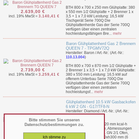
BTH 800 x 700 x 250 mm Glühplatte: 380
2.639,00 €
x 550 mm 1/2 Glühplatte + 2 Brenner 1 x
incl. 19% MwSt =
3.140,41 €
3,5 + 1 x 7,0 kW Leistung: 16,5 kW
Tischgerät Serie 700Q Die
Glühplattenherde Gas der Serie 700Q
verfügen über einen zentralen
hochleistungsfähigen Bre...
mehr
Baron Glühplattenherd Gas 2 Brennern
QUEEN 7 - TPGMV72Q
Hersteller: Baron / Art.-Nr.: (Art.-Nr.:
110.13.004
)
BTH 800 x 700 x 870 mm 1/2 Glühplatte +
2.739,00 €
2 Brenner 1 x 3,5 + 1 x 7,0 kW Glühplatte:
incl. 19% MwSt =
3.259,41 €
380 x 550 mm Leistung: 16,5 kW auf
offenem Unterbau Serie 700Q Die
Glühplattenherde Gas der Serie 700Q
verfügen über einen zentralen
hochleistungsf...
mehr
Glühplattenherd 10.5 kW Gasbackofen
6 kW 2 GN - G17/TF8-N
Hersteller: Diamond / Art.-Nr.: (Art.-Nr.:
110.13.019
)
Bitte stimmen Sie unseren
BTH 800 x 700 x 850-920 mm kcal-h
Datenschutzbestimmungen zu.
2.779,00 €
14190 130 Kg Glühlatte, Abmessungen
incl. 19% MwSt =
3.307,01 €
800x700 mm (10,5 kW). GN 2/1 Ofen,
Abmessungen 575x700xh300 mm (6