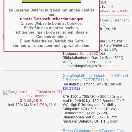
kW). Aus Edelstahl AISI 304,
tiefgezogenes "Top" (15/10.) mit
zu unseren Datenschutzbestimmungen geht es
wasserdichtem Flüssigkeitsauffan...
mehr
hier:
unsere Datenschutzbestimmungen
Baron Glühplattenherd Gas 2 Brennern
Unsere Webseite benutzt Cookies.
TG QUEEN 7. - TPG73Q
Falls Sie das nicht wünschen,
Hersteller: Baron / Art.-Nr.: (Art.-Nr.:
richten Sie ihren Browser so ein, dass er
110.13.008
)
Cookies ablehnt.
Einen fehlerfreien Betrieb der Seite
BTH 1200 x 700 x 250 mm Glühplatte:
2.965,00 €
können wir dann aber nicht gewährleisten.
790 x 550 mm Glühplatte + 2 Brenner 1 x
incl. 19% MwSt =
3.528,35 €
3,5 + 1 x 7,0 kW Leistung: 22,5 kW
Tischgerät Serie 700Q Die
Glühplattenherde Gas der Serie 700Q
verfügen über einen zentralen
hochleistungsfähigen Brenne...
mehr
Gasglühplatte auf Gasofen 2x GN und
2 Brenner - G7/T2BFA11-N
Hersteller: Diamond / Art.-Nr.: (Art.-Nr.:
110.13.022
)
BTH 1100 x 700(730) x 850(920) mm
3.159,00 €
kcal-h : 24940 kg : 150 2 Brenner (2x 7
incl. 19% MwSt =
3.759,21 €
kW) High Efficiency und Flexibility.
Glühplatte: 670 x 585 mm (10 kW).
Gasbackofen GN 2/1 (6 kW),
Dimensionen 560 x 660 x 310 mm.
Neutraler Unterbau GN 1/1,...
mehr
Baron Glühplattenherd Gas mit Gas-