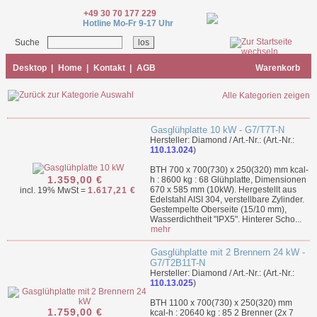
+49 30 70 177 229
Hotline Mo-Fr 9-17 Uhr
Suche
Desktop
|
Home
|
Kontakt
|
AGB
Warenkorb
Alle Kategorien zeigen
Gasglühplatte 10 kW - G7/T7T-N
Hersteller: Diamond / Art.-Nr.: (Art.-Nr.:
110.13.024
)
BTH 700 x 700(730) x 250(320) mm kcal-
1.359,00 €
h : 8600 kg : 68 Glühplatte, Dimensionen
670 x 585 mm (10kW). Hergestellt aus
incl. 19% MwSt =
1.617,21 €
Edelstahl AISI 304, verstellbare Zylinder.
Gestempelte Oberseite (15/10 mm),
Wasserdichtheit "IPX5". Hinterer Scho...
mehr
Gasglühplatte mit 2 Brennern 24 kW -
G7/T2B11T-N
Hersteller: Diamond / Art.-Nr.: (Art.-Nr.:
110.13.025
)
BTH 1100 x 700(730) x 250(320) mm
1.759,00 €
kcal-h : 20640 kg : 85 2 Brenner (2x 7