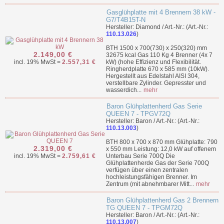
Gasglühplatte mit 4 Brennern 38 kW -
G7/T4B15T-N
Hersteller: Diamond / Art.-Nr.: (Art.-Nr.:
110.13.026
)
BTH 1500 x 700(730) x 250(320) mm
2.149,00 €
32675 kcal Gas 110 Kg 4 Brenner (4x 7
incl. 19% MwSt =
2.557,31 €
kW) (hohe Effizienz und Flexibilität.
Ringherdplatte 670 x 585 mm (10kW).
Hergestellt aus Edelstahl AISI 304,
verstellbare Zylinder. Gepresster und
wasserdich...
mehr
Baron Glühplattenherd Gas Serie
QUEEN 7 - TPGV72Q
Hersteller: Baron / Art.-Nr.: (Art.-Nr.:
110.13.003
)
BTH 800 x 700 x 870 mm Glühplatte: 790
2.319,00 €
x 550 mm Leistung: 12,0 kW auf offenem
incl. 19% MwSt =
2.759,61 €
Unterbau Serie 700Q Die
Glühplattenherde Gas der Serie 700Q
verfügen über einen zentralen
hochleistungsfähigen Brenner. Im
Zentrum (mit abnehmbarer Mitt...
mehr
Baron Glühplattenherd Gas 2 Brennern
TG QUEEN 7 - TPGM72Q
Hersteller: Baron / Art.-Nr.: (Art.-Nr.:
110.13.007
)