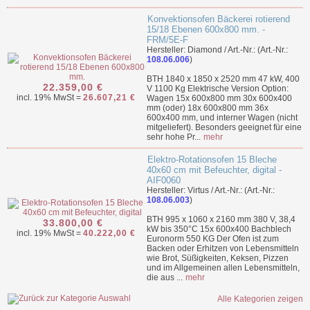
Konvektionsofen Bäckerei rotierend
15/18 Ebenen 600x800 mm. -
FRM/5E-F
Hersteller: Diamond / Art.-Nr.: (Art.-Nr.:
108.06.006
)
BTH 1840 x 1850 x 2520 mm 47 kW, 400
22.359,00 €
V 1100 Kg Elektrische Version Option:
incl. 19% MwSt =
26.607,21 €
Wagen 15x 600x800 mm 30x 600x400
mm (oder) 18x 600x800 mm 36x
600x400 mm, und interner Wagen (nicht
mitgeliefert). Besonders geeignet für eine
sehr hohe Pr...
mehr
Elektro-Rotationsofen 15 Bleche
40x60 cm mit Befeuchter, digital -
AIF0060
Hersteller: Virtus / Art.-Nr.: (Art.-Nr.:
108.06.003
)
BTH 995 x 1060 x 2160 mm 380 V, 38,4
33.800,00 €
kW bis 350°C 15x 600x400 Bachblech
incl. 19% MwSt =
40.222,00 €
Euronorm 550 KG Der Ofen ist zum
Backen oder Erhitzen von Lebensmitteln
wie Brot, Süßigkeiten, Keksen, Pizzen
und im Allgemeinen allen Lebensmitteln,
die aus ...
mehr
Alle Kategorien zeigen