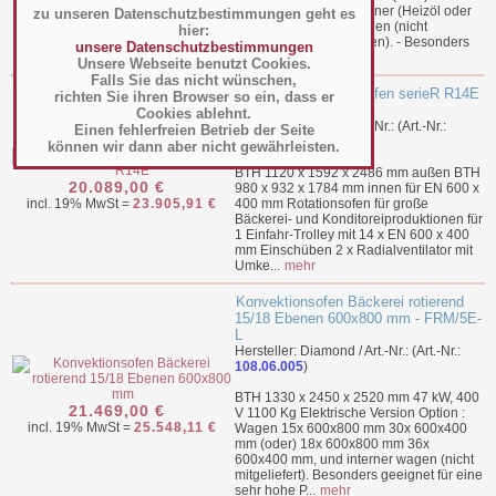
18x 500x700 mm, Brenner (Heizöl oder
zu unseren Datenschutzbestimmungen geht es
Gas) oder interner Wagen (nicht
hier:
mitgeliefert bei dem Ofen). - Besonders
unsere Datenschutzbestimmungen
geeignet ...
mehr
Unsere Webseite benutzt Cookies.
Falls Sie das nicht wünschen,
MORETTI Rotationsofen serieR R14E
richten Sie ihren Browser so ein, dass er
- 493300100
Cookies ablehnt.
Hersteller: Moretti / Art.-Nr.: (Art.-Nr.:
Einen fehlerfreien Betrieb der Seite
108.06.002
)
können wir dann aber nicht gewährleisten.
BTH 1120 x 1592 x 2486 mm außen BTH
20.089,00 €
980 x 932 x 1784 mm innen für EN 600 x
incl. 19% MwSt =
23.905,91 €
400 mm Rotationsofen für große
Bäckerei- und Konditoreiproduktionen für
1 Einfahr-Trolley mit 14 x EN 600 x 400
mm Einschüben 2 x Radialventilator mit
Umke...
mehr
Konvektionsofen Bäckerei rotierend
15/18 Ebenen 600x800 mm - FRM/5E-
L
Hersteller: Diamond / Art.-Nr.: (Art.-Nr.:
108.06.005
)
BTH 1330 x 2450 x 2520 mm 47 kW, 400
21.469,00 €
V 1100 Kg Elektrische Version Option :
incl. 19% MwSt =
25.548,11 €
Wagen 15x 600x800 mm 30x 600x400
mm (oder) 18x 600x800 mm 36x
600x400 mm, und interner wagen (nicht
mitgeliefert). Besonders geeignet für eine
sehr hohe P...
mehr