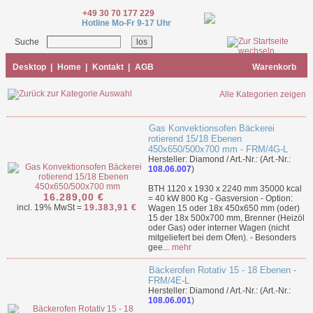
+49 30 70 177 229
Hotline Mo-Fr 9-17 Uhr
Suche
Desktop
|
Home
|
Kontakt
|
AGB
Warenkorb
Alle Kategorien zeigen
Gas Konvektionsofen Bäckerei
rotierend 15/18 Ebenen
450x650/500x700 mm - FRM/4G-L
Hersteller: Diamond / Art.-Nr.: (Art.-Nr.:
108.06.007
)
BTH 1120 x 1930 x 2240 mm 35000 kcal
16.289,00 €
= 40 kW 800 Kg - Gasversion - Option:
incl. 19% MwSt =
19.383,91 €
Wagen 15 oder 18x 450x650 mm (oder)
15 der 18x 500x700 mm, Brenner (Heizöl
oder Gas) oder interner Wagen (nicht
mitgeliefert bei dem Ofen). - Besonders
gee...
mehr
Bäckerofen Rotativ 15 - 18 Ebenen -
FRM/4E-L
Hersteller: Diamond / Art.-Nr.: (Art.-Nr.:
108.06.001
)