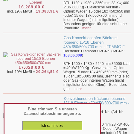
BTH 1120 x 1930 x 2360 mm 28 Kw, 400
16.289,00 €
V 3N 800 Kg - Elektrische Version -
incl. 19% MwSt =
19.383,91 €
Option: Wagen 15 oder 18x 450x650 mm
(oder) 15 der 18x 500x700 mm, und
interner Wagen (nicht mitgeliefert). -
Besonders geeignet für eine sehr hohe
Produktiv...
mehr
Gas Konvektionsofen Bäckerei
rotierend 15/18 Ebenen
450x650/500x700 mm. - FRM/4G-F
Hersteller: Diamond / Art.-Nr.: (Art.-Nr.:
108.06.008
)
BTH 1500 x 1480 x 2240 mm 35000 kcal
17.029,00 €
= 40 kW 700 Kg - Gasversion - Option:
incl. 19% MwSt =
20.264,51 €
Wagen 15 oder 18x 450x650 mm (oder)
15 der 18x 500x700 mm, Brenner (Heizöl
oder Gas) oder interner Wagen (nicht
mitgeliefert bei dem Ofen). - Besonders
gee...
mehr
Konvektionsofen Bäckerei rotierend
15/18 Ebenen 450x650/500x700 mm -
FRM/4E-F
Bitte stimmen Sie unseren
Hersteller: Diamond / Art.-Nr.: (Art.-Nr.:
Datenschutzbestimmungen zu.
108.06.004
)
BTH 1500 x 1480 x 2240 mm 28 kW, 400
17.029,00 €
V 700 Kg - Gasversion - Option: Wagen
incl. 19% MwSt =
20.264,51 €
15 oder 18x 450x650 mm (oder) 15 der