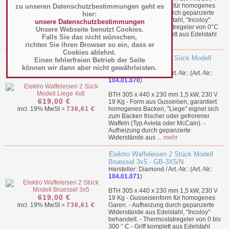
619,00 €
19 Kg - Gusseisenform für homogenes
zu unseren Datenschutzbestimmungen geht es
incl. 19% MwSt =
736,61 €
Garen. - Aufheizung durch gepanzerte
hier:
Widerstände aus Edelstahl, "Incoloy"
unsere Datenschutzbestimmungen
behandelt. - Thermostatregeler von 0°C
Unsere Webseite benutzt Cookies.
bis 300°C - Griff komplett aus Edelstahl
Falls Sie das nicht wünschen,
(se...
mehr
richten Sie ihren Browser so ein, dass er
Cookies ablehnt.
Elektro Waffeleisen 2 Sück Modell
Einen fehlerfreien Betrieb der Seite
Liege 4x6 - GL-4X6/N
können wir dann aber nicht gewährleisten.
Hersteller: Diamond / Art.-Nr.: (Art.-Nr.:
104.01.070
)
BTH 305 x 440 x 230 mm 1,5 kW, 230 V
619,00 €
19 Kg - Form aus Gusseisen, garantiert
incl. 19% MwSt =
736,61 €
homogenes Backen, "Liege" eignet sich
zum Backen frischer oder gefrorener
Waffeln (Typ Avieta oder McCain). -
Aufheizung durch gepanzerte
Widerstände aus ...
mehr
Elektro Waffeleisen 2 Stück Modell
Bruessel 3x5 - GB-3X5/N
Hersteller: Diamond / Art.-Nr.: (Art.-Nr.:
104.01.071
)
BTH 305 x 440 x 230 mm 1,5 kW, 230 V
619,00 €
19 Kg - Gusseisenform für homogenes
incl. 19% MwSt =
736,61 €
Garen. - Aufheizung durch gepanzerte
Widerstände aus Edelstahl, "Incoloy"
behandelt. - Thermostatregeler von 0 bis
300 ° C - Griff komplett aus Edelstahl