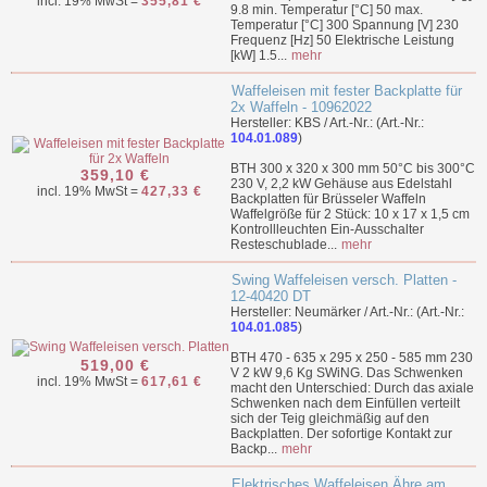
incl. 19% MwSt =
355,81 €
9.8 min. Temperatur [°C] 50 max.
Temperatur [°C] 300 Spannung [V] 230
Frequenz [Hz] 50 Elektrische Leistung
[kW] 1.5...
mehr
Waffeleisen mit fester Backplatte für
2x Waffeln - 10962022
Hersteller: KBS / Art.-Nr.: (Art.-Nr.:
104.01.089
)
BTH 300 x 320 x 300 mm 50°C bis 300°C
359,10 €
230 V, 2,2 kW Gehäuse aus Edelstahl
incl. 19% MwSt =
427,33 €
Backplatten für Brüsseler Waffeln
Waffelgröße für 2 Stück: 10 x 17 x 1,5 cm
Kontrollleuchten Ein-Ausschalter
Resteschublade...
mehr
Swing Waffeleisen versch. Platten -
12-40420 DT
Hersteller: Neumärker / Art.-Nr.: (Art.-Nr.:
104.01.085
)
BTH 470 - 635 x 295 x 250 - 585 mm 230
519,00 €
V 2 kW 9,6 Kg SWiNG. Das Schwenken
incl. 19% MwSt =
617,61 €
macht den Unterschied: Durch das axiale
Schwenken nach dem Einfüllen verteilt
sich der Teig gleichmäßig auf den
Backplatten. Der sofortige Kontakt zur
Backp...
mehr
Elektrisches Waffeleisen Ähre am