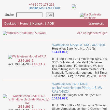
+49 30 70 177 229
Hotline Mo-Fr 9-17 Uhr
Suche
Desktop
|
Home
|
Kontakt
|
AGB
Warenkorb
Alle Kategorien zeigen
Waffeleisen Modell ATRIA - 443-1100
Hersteller: Saro / Art.-Nr.: (Art.-Nr.:
104.01.067
)
BTH 280 x 360 x 234 mm Temp. 50°C bis
239,00 €
300°C - Material: Edelstahl (Gehäuse
incl. 19% MwSt =
284,41 €
und Gussform) - Für belgische Waffeln -
Überhitzungsschutz - Rutschfester Griff -
Manuelle Temperaturregelung - Mit Timer
- Gewicht: 14 kg - Anschluss: 230...
mehr
Waffeleiesen CATERINA,
antihaftbeschichtete Platte, 1,5 kW -
CA2701320
Hersteller: Stalgast / Art.-Nr.: (Art.-Nr.:
104.01.087
)
BTH 320 x 380 x 240 mm Farbe Schwarz,
299,00 €
Silber Verpackungseinheit 1 Gewicht [kg]