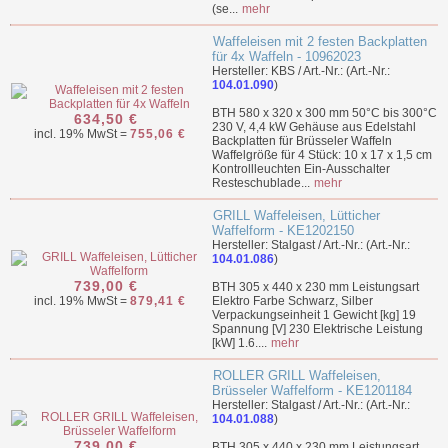
(se...
mehr
Waffeleisen mit 2 festen Backplatten
für 4x Waffeln - 10962023
Hersteller: KBS / Art.-Nr.: (Art.-Nr.:
104.01.090
)
BTH 580 x 320 x 300 mm 50°C bis 300°C
634,50 €
230 V, 4,4 kW Gehäuse aus Edelstahl
incl. 19% MwSt =
755,06 €
Backplatten für Brüsseler Waffeln
Waffelgröße für 4 Stück: 10 x 17 x 1,5 cm
Kontrollleuchten Ein-Ausschalter
Resteschublade...
mehr
GRILL Waffeleisen, Lütticher
Waffelform - KE1202150
Hersteller: Stalgast / Art.-Nr.: (Art.-Nr.:
104.01.086
)
739,00 €
BTH 305 x 440 x 230 mm Leistungsart
incl. 19% MwSt =
879,41 €
Elektro Farbe Schwarz, Silber
Verpackungseinheit 1 Gewicht [kg] 19
Spannung [V] 230 Elektrische Leistung
[kW] 1.6....
mehr
ROLLER GRILL Waffeleisen,
Brüsseler Waffelform - KE1201184
Hersteller: Stalgast / Art.-Nr.: (Art.-Nr.:
104.01.088
)
739,00 €
BTH 305 x 440 x 230 mm Leistungsart