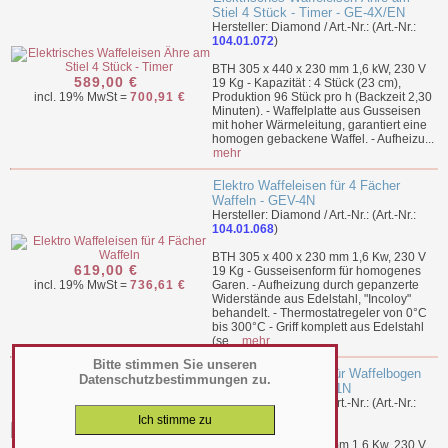
Stiel 4 Stück - Timer - GE-4X/EN
Hersteller: Diamond / Art.-Nr.: (Art.-Nr.:
104.01.072
)
BTH 305 x 440 x 230 mm 1,6 kW, 230 V
589,00 €
19 Kg - Kapazität : 4 Stück (23 cm),
incl. 19% MwSt =
700,91 €
Produktion 96 Stück pro h (Backzeit 2,30
Minuten). - Waffelplatte aus Gusseisen
mit hoher Wärmeleitung, garantiert eine
homogen gebackene Waffel. - Aufheizu...
mehr
Elektro Waffeleisen für 4 Fächer
Waffeln - GEV-4N
Hersteller: Diamond / Art.-Nr.: (Art.-Nr.:
104.01.068
)
BTH 305 x 400 x 230 mm 1,6 Kw, 230 V
619,00 €
19 Kg - Gusseisenform für homogenes
incl. 19% MwSt =
736,61 €
Garen. - Aufheizung durch gepanzerte
Widerstände aus Edelstahl, "Incoloy"
behandelt. - Thermostatregeler von 0°C
bis 300°C - Griff komplett aus Edelstahl
(se...
mehr
Bitte stimmen Sie unseren
Elektro Waffeleisen für Waffelbogen
Datenschutzbestimmungen zu.
und Hörnchen - GFC-1N
Hersteller: Diamond / Art.-Nr.: (Art.-Nr.:
104.01.069
)
BTH 305 x 400 x 230 mm 1,6 Kw, 230 V