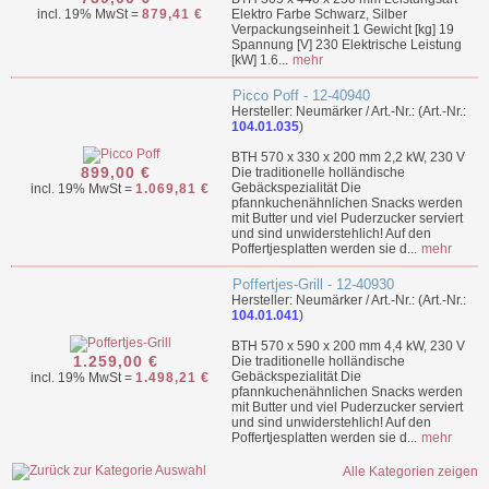
incl. 19% MwSt =
879,41 €
Elektro Farbe Schwarz, Silber
Verpackungseinheit 1 Gewicht [kg] 19
Spannung [V] 230 Elektrische Leistung
[kW] 1.6...
mehr
Picco Poff - 12-40940
Hersteller: Neumärker / Art.-Nr.: (Art.-Nr.:
104.01.035
)
BTH 570 x 330 x 200 mm 2,2 kW, 230 V
899,00 €
Die traditionelle holländische
Gebäckspezialität Die
incl. 19% MwSt =
1.069,81 €
pfannkuchenähnlichen Snacks werden
mit Butter und viel Puderzucker serviert
und sind unwiderstehlich! Auf den
Poffertjesplatten werden sie d...
mehr
Poffertjes-Grill - 12-40930
Hersteller: Neumärker / Art.-Nr.: (Art.-Nr.:
104.01.041
)
BTH 570 x 590 x 200 mm 4,4 kW, 230 V
1.259,00 €
Die traditionelle holländische
Gebäckspezialität Die
incl. 19% MwSt =
1.498,21 €
pfannkuchenähnlichen Snacks werden
mit Butter und viel Puderzucker serviert
und sind unwiderstehlich! Auf den
Poffertjesplatten werden sie d...
mehr
Alle Kategorien zeigen