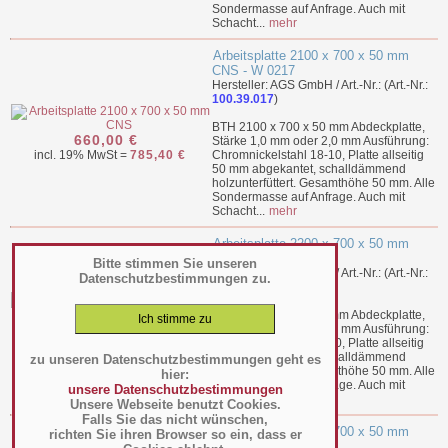
Sondermasse auf Anfrage. Auch mit
Schacht...
mehr
Arbeitsplatte 2100 x 700 x 50 mm
CNS - W 0217
Hersteller: AGS GmbH / Art.-Nr.: (Art.-Nr.:
100.39.017
)
BTH 2100 x 700 x 50 mm Abdeckplatte,
660,00 €
Stärke 1,0 mm oder 2,0 mm Ausführung:
incl. 19% MwSt =
785,40 €
Chromnickelstahl 18-10, Platte allseitig
50 mm abgekantet, schalldämmend
holzunterfüttert. Gesamthöhe 50 mm. Alle
Sondermasse auf Anfrage. Auch mit
Schacht...
mehr
Arbeitsplatte 2200 x 700 x 50 mm
CNS - W 0227
Bitte stimmen Sie unseren
Hersteller: AGS GmbH / Art.-Nr.: (Art.-Nr.:
Datenschutzbestimmungen zu.
100.39.018
)
BTH 2200 x 700 x 50 mm Abdeckplatte,
682,00 €
Stärke 1,0 mm oder 2,0 mm Ausführung:
incl. 19% MwSt =
811,58 €
Chromnickelstahl 18-10, Platte allseitig
50 mm abgekantet, schalldämmend
zu unseren Datenschutzbestimmungen geht es
holzunterfüttert. Gesamthöhe 50 mm. Alle
hier:
Sondermasse auf Anfrage. Auch mit
unsere Datenschutzbestimmungen
Schacht...
mehr
Unsere Webseite benutzt Cookies.
Falls Sie das nicht wünschen,
Arbeitsplatte 2300 x 700 x 50 mm
richten Sie ihren Browser so ein, dass er
CNS - W 0237