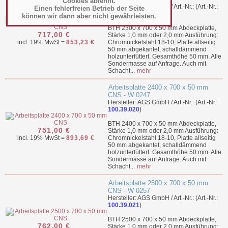
Cookies ablehnt.
Hersteller: AGS GmbH / Art.-Nr.: (Art.-Nr.:
Einen fehlerfreien Betrieb der Seite
100.39.019
)
können wir dann aber nicht gewährleisten.
BTH 2300 x 700 x 50 mm Abdeckplatte,
717,00 €
Stärke 1,0 mm oder 2,0 mm Ausführung:
incl. 19% MwSt =
853,23 €
Chromnickelstahl 18-10, Platte allseitig
50 mm abgekantet, schalldämmend
holzunterfüttert. Gesamthöhe 50 mm. Alle
Sondermasse auf Anfrage. Auch mit
Schacht...
mehr
Arbeitsplatte 2400 x 700 x 50 mm
CNS - W 0247
Hersteller: AGS GmbH / Art.-Nr.: (Art.-Nr.:
100.39.020
)
BTH 2400 x 700 x 50 mm Abdeckplatte,
751,00 €
Stärke 1,0 mm oder 2,0 mm Ausführung:
incl. 19% MwSt =
893,69 €
Chromnickelstahl 18-10, Platte allseitig
50 mm abgekantet, schalldämmend
holzunterfüttert. Gesamthöhe 50 mm. Alle
Sondermasse auf Anfrage. Auch mit
Schacht...
mehr
Arbeitsplatte 2500 x 700 x 50 mm
CNS - W 0257
Hersteller: AGS GmbH / Art.-Nr.: (Art.-Nr.:
100.39.021
)
BTH 2500 x 700 x 50 mm Abdeckplatte,
762,00 €
Stärke 1,0 mm oder 2,0 mm Ausführung: