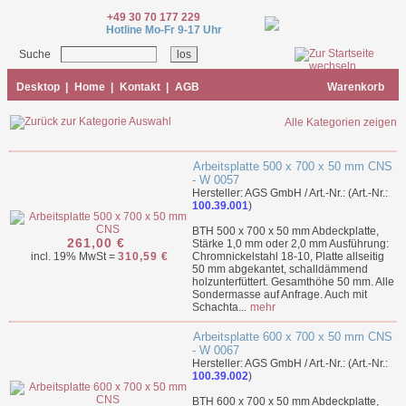
+49 30 70 177 229
Hotline Mo-Fr 9-17 Uhr
Suche
Desktop
|
Home
|
Kontakt
|
AGB
Warenkorb
Alle Kategorien zeigen
Arbeitsplatte 500 x 700 x 50 mm CNS
- W 0057
Hersteller: AGS GmbH / Art.-Nr.: (Art.-Nr.:
100.39.001
)
BTH 500 x 700 x 50 mm Abdeckplatte,
261,00 €
Stärke 1,0 mm oder 2,0 mm Ausführung:
incl. 19% MwSt =
310,59 €
Chromnickelstahl 18-10, Platte allseitig
50 mm abgekantet, schalldämmend
holzunterfüttert. Gesamthöhe 50 mm. Alle
Sondermasse auf Anfrage. Auch mit
Schachta...
mehr
Arbeitsplatte 600 x 700 x 50 mm CNS
- W 0067
Hersteller: AGS GmbH / Art.-Nr.: (Art.-Nr.:
100.39.002
)
BTH 600 x 700 x 50 mm Abdeckplatte,