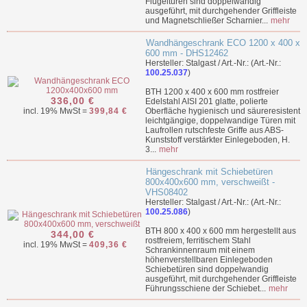
Flügeltüren sind doppelwandig
ausgeführt, mit durchgehender Griffleiste
und Magnetschließer Scharnier...
mehr
Wandhängeschrank ECO 1200 x 400 x
600 mm - DHS12462
Hersteller: Stalgast / Art.-Nr.: (Art.-Nr.:
100.25.037
)
BTH 1200 x 400 x 600 mm rostfreier
336,00 €
Edelstahl AISI 201 glatte, polierte
incl. 19% MwSt =
399,84 €
Oberfläche hygienisch und säureresistent
leichtgängige, doppelwandige Türen mit
Laufrollen rutschfeste Griffe aus ABS-
Kunststoff verstärkter Einlegeboden, H.
3...
mehr
Hängeschrank mit Schiebetüren
800x400x600 mm, verschweißt -
VHS08402
Hersteller: Stalgast / Art.-Nr.: (Art.-Nr.:
100.25.086
)
BTH 800 x 400 x 600 mm hergestellt aus
344,00 €
rostfreiem, ferritischem Stahl
incl. 19% MwSt =
409,36 €
Schrankinnenraum mit einem
höhenverstellbaren Einlegeboden
Schiebetüren sind doppelwandig
ausgeführt, mit durchgehender Griffleiste
Führungsschiene der Schiebet...
mehr