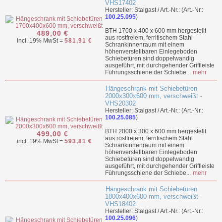
VHS17402
Hersteller: Stalgast / Art.-Nr.: (Art.-Nr.:
100.25.095
)
BTH 1700 x 400 x 600 mm hergestellt
489,00 €
aus rostfreiem, ferritischem Stahl
incl. 19% MwSt =
581,91 €
Schrankinnenraum mit einem
höhenverstellbaren Einlegeboden
Schiebetüren sind doppelwandig
ausgeführt, mit durchgehender Griffleiste
Führungsschiene der Schiebe...
mehr
Hängeschrank mit Schiebetüren
2000x300x600 mm, verschweißt -
VHS20302
Hersteller: Stalgast / Art.-Nr.: (Art.-Nr.:
100.25.085
)
BTH 2000 x 300 x 600 mm hergestellt
499,00 €
aus rostfreiem, ferritischem Stahl
incl. 19% MwSt =
593,81 €
Schrankinnenraum mit einem
höhenverstellbaren Einlegeboden
Schiebetüren sind doppelwandig
ausgeführt, mit durchgehender Griffleiste
Führungsschiene der Schiebe...
mehr
Hängeschrank mit Schiebetüren
1800x400x600 mm, verschweißt -
VHS18402
Hersteller: Stalgast / Art.-Nr.: (Art.-Nr.:
100.25.096
)