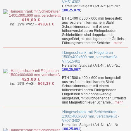
VHS14302
Hersteller: Stalgast / Art.-Nr.: (Art.-Nr.:
100.25.079
)
BTH 1400 x 300 x 600 mm hergestellt
419,00 €
aus rostfreiem, ferritischem Stahl
incl. 19% MwSt =
498,61 €
Schrankinnenraum mit einem
höhenverstellbaren Einlegeboden
Schiebetüren sind doppelwandig
ausgeführt, mit durchgehender Griffleiste
Führungsschiene der Schiebe...
mehr
Hängeschrank mit Flügeltüren
1500x400x600 mm, verschweißt -
VHS15401
Hersteller: Stalgast / Art.-Nr.: (Art.-Nr.:
100.25.067
)
BTH 1500 x 400 x 600 mm hergestellt
423,00 €
aus rostfreiem, ferritischem Stahl
incl. 19% MwSt =
503,37 €
Schrankinnenraum mit einem
höhenverstellbaren Einlegeboden
Flügeltüren sind doppelwandig
ausgeführt, mit durchgehender Griffleiste
und Magnetschließer Scharnie...
mehr
Hängeschrank mit Schiebetüren
1300x400x600 mm, verschweißt -
VHS13402
Hersteller: Stalgast / Art.-Nr.: (Art.-Nr.:
100.25.091
)