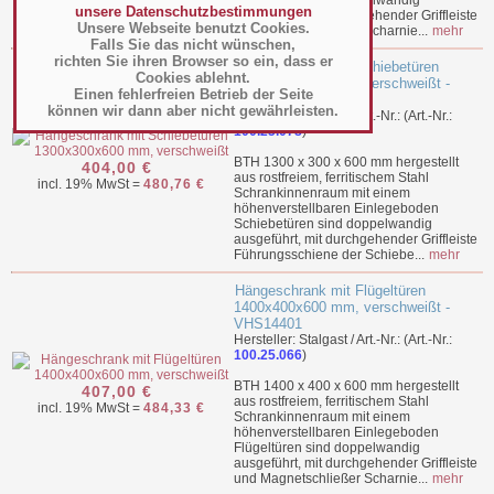
Flügeltüren sind doppelwandig
unsere Datenschutzbestimmungen
ausgeführt, mit durchgehender Griffleiste
Unsere Webseite benutzt Cookies.
und Magnetschließer Scharnie...
mehr
Falls Sie das nicht wünschen,
richten Sie ihren Browser so ein, dass er
Hängeschrank mit Schiebetüren
Cookies ablehnt.
1300x300x600 mm, verschweißt -
Einen fehlerfreien Betrieb der Seite
VHS13302
können wir dann aber nicht gewährleisten.
Hersteller: Stalgast / Art.-Nr.: (Art.-Nr.:
100.25.078
)
BTH 1300 x 300 x 600 mm hergestellt
404,00 €
aus rostfreiem, ferritischem Stahl
incl. 19% MwSt =
480,76 €
Schrankinnenraum mit einem
höhenverstellbaren Einlegeboden
Schiebetüren sind doppelwandig
ausgeführt, mit durchgehender Griffleiste
Führungsschiene der Schiebe...
mehr
Hängeschrank mit Flügeltüren
1400x400x600 mm, verschweißt -
VHS14401
Hersteller: Stalgast / Art.-Nr.: (Art.-Nr.:
100.25.066
)
BTH 1400 x 400 x 600 mm hergestellt
407,00 €
aus rostfreiem, ferritischem Stahl
incl. 19% MwSt =
484,33 €
Schrankinnenraum mit einem
höhenverstellbaren Einlegeboden
Flügeltüren sind doppelwandig
ausgeführt, mit durchgehender Griffleiste
und Magnetschließer Scharnie...
mehr