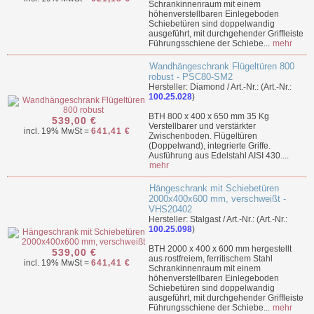
Schrankinnenraum mit einem
höhenverstellbaren Einlegeboden
Schiebetüren sind doppelwandig
ausgeführt, mit durchgehender Griffleiste
Führungsschiene der Schiebe...
mehr
Wandhängeschrank Flügeltüren 800
robust - PSC80-SM2
Hersteller: Diamond / Art.-Nr.: (Art.-Nr.:
100.25.028
)
BTH 800 x 400 x 650 mm 35 Kg
539,00 €
Verstellbarer und verstärkter
incl. 19% MwSt =
641,41 €
Zwischenboden. Flügeltüren
(Doppelwand), integrierte Griffe.
Ausführung aus Edelstahl AISI 430....
mehr
Hängeschrank mit Schiebetüren
2000x400x600 mm, verschweißt -
VHS20402
Hersteller: Stalgast / Art.-Nr.: (Art.-Nr.:
100.25.098
)
BTH 2000 x 400 x 600 mm hergestellt
539,00 €
aus rostfreiem, ferritischem Stahl
incl. 19% MwSt =
641,41 €
Schrankinnenraum mit einem
höhenverstellbaren Einlegeboden
Schiebetüren sind doppelwandig
ausgeführt, mit durchgehender Griffleiste
Führungsschiene der Schiebe...
mehr