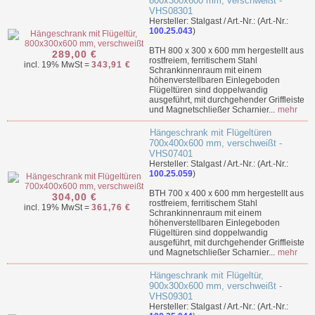
800x300x600 mm, verschweißt -
VHS08301
Hersteller: Stalgast / Art.-Nr.: (Art.-Nr.:
100.25.043
)
BTH 800 x 300 x 600 mm hergestellt aus
289,00 €
rostfreiem, ferritischem Stahl
incl. 19% MwSt =
343,91 €
Schrankinnenraum mit einem
höhenverstellbaren Einlegeboden
Flügeltüren sind doppelwandig
ausgeführt, mit durchgehender Griffleiste
und Magnetschließer Scharnier...
mehr
Hängeschrank mit Flügeltüren
700x400x600 mm, verschweißt -
VHS07401
Hersteller: Stalgast / Art.-Nr.: (Art.-Nr.:
100.25.059
)
BTH 700 x 400 x 600 mm hergestellt aus
304,00 €
rostfreiem, ferritischem Stahl
incl. 19% MwSt =
361,76 €
Schrankinnenraum mit einem
höhenverstellbaren Einlegeboden
Flügeltüren sind doppelwandig
ausgeführt, mit durchgehender Griffleiste
und Magnetschließer Scharnier...
mehr
Hängeschrank mit Flügeltür,
900x300x600 mm, verschweißt -
VHS09301
Hersteller: Stalgast / Art.-Nr.: (Art.-Nr.: