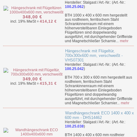
Hersteller: Stalgast / Art.-Nr.: (Art.-Nr.:
100.25.062
)
BTH 1000 x 400 x 600 mm hergestellt
348,00 €
aus rostfreiem, ferritischem Stahl
incl. 19% MwSt =
414,12 €
Schrankinnenraum mit einem
höhenverstellbaren Einlegeboden
Flügeltüren sind doppelwandig
ausgeführt, mit durchgehender Griffleiste
und Magnetschließer Scharnie...
mehr
Hängeschrank mit Flügeltür,
700x300x600 mm, verschweißt -
VHS07301
Hersteller: Stalgast / Art.-Nr.: (Art.-Nr.:
100.25.042
)
BTH 700 x 300 x 600 mm hergestellt aus
349,00 €
rostfreiem, ferritischem Stahl
incl. 19% MwSt =
415,31 €
Schrankinnenraum mit einem
höhenverstellbaren Einlegeboden
Flügeltüren sind doppelwandig
ausgeführt, mit durchgehender Griffleiste
und Magnetschließer Scharnier...
mehr
Wandhängeschrank ECO 1400 x 400 x
600 mm - DHS14462
Hersteller: Stalgast / Art.-Nr.: (Art.-Nr.:
100.25.038
)
BTH 1400 x 400 x 600 mm rostfreier