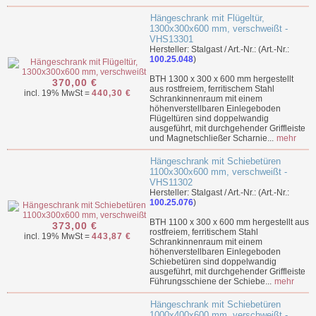
Hängeschrank mit Flügeltür,
1300x300x600 mm, verschweißt -
VHS13301
Hersteller: Stalgast / Art.-Nr.: (Art.-Nr.:
100.25.048
)
BTH 1300 x 300 x 600 mm hergestellt
370,00 €
aus rostfreiem, ferritischem Stahl
incl. 19% MwSt =
440,30 €
Schrankinnenraum mit einem
höhenverstellbaren Einlegeboden
Flügeltüren sind doppelwandig
ausgeführt, mit durchgehender Griffleiste
und Magnetschließer Scharnie...
mehr
Hängeschrank mit Schiebetüren
1100x300x600 mm, verschweißt -
VHS11302
Hersteller: Stalgast / Art.-Nr.: (Art.-Nr.:
100.25.076
)
BTH 1100 x 300 x 600 mm hergestellt aus
373,00 €
rostfreiem, ferritischem Stahl
incl. 19% MwSt =
443,87 €
Schrankinnenraum mit einem
höhenverstellbaren Einlegeboden
Schiebetüren sind doppelwandig
ausgeführt, mit durchgehender Griffleiste
Führungsschiene der Schiebe...
mehr
Hängeschrank mit Schiebetüren
1000x400x600 mm, verschweißt -