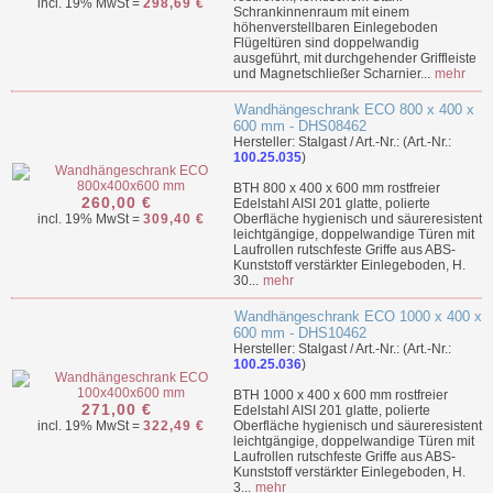
incl. 19% MwSt =
298,69 €
Schrankinnenraum mit einem
höhenverstellbaren Einlegeboden
Flügeltüren sind doppelwandig
ausgeführt, mit durchgehender Griffleiste
und Magnetschließer Scharnier...
mehr
Wandhängeschrank ECO 800 x 400 x
600 mm - DHS08462
Hersteller: Stalgast / Art.-Nr.: (Art.-Nr.:
100.25.035
)
BTH 800 x 400 x 600 mm rostfreier
260,00 €
Edelstahl AISI 201 glatte, polierte
incl. 19% MwSt =
309,40 €
Oberfläche hygienisch und säureresistent
leichtgängige, doppelwandige Türen mit
Laufrollen rutschfeste Griffe aus ABS-
Kunststoff verstärkter Einlegeboden, H.
30...
mehr
Wandhängeschrank ECO 1000 x 400 x
600 mm - DHS10462
Hersteller: Stalgast / Art.-Nr.: (Art.-Nr.:
100.25.036
)
BTH 1000 x 400 x 600 mm rostfreier
271,00 €
Edelstahl AISI 201 glatte, polierte
incl. 19% MwSt =
322,49 €
Oberfläche hygienisch und säureresistent
leichtgängige, doppelwandige Türen mit
Laufrollen rutschfeste Griffe aus ABS-
Kunststoff verstärkter Einlegeboden, H.
3...
mehr