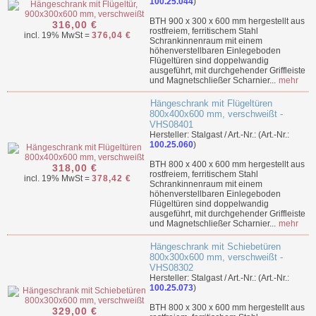
100.25.044
)
BTH 900 x 300 x 600 mm hergestellt aus
316,00 €
rostfreiem, ferritischem Stahl
incl. 19% MwSt =
376,04 €
Schrankinnenraum mit einem
höhenverstellbaren Einlegeboden
Flügeltüren sind doppelwandig
ausgeführt, mit durchgehender Griffleiste
und Magnetschließer Scharnier...
mehr
Hängeschrank mit Flügeltüren
800x400x600 mm, verschweißt -
VHS08401
Hersteller: Stalgast / Art.-Nr.: (Art.-Nr.:
100.25.060
)
BTH 800 x 400 x 600 mm hergestellt aus
318,00 €
rostfreiem, ferritischem Stahl
incl. 19% MwSt =
378,42 €
Schrankinnenraum mit einem
höhenverstellbaren Einlegeboden
Flügeltüren sind doppelwandig
ausgeführt, mit durchgehender Griffleiste
und Magnetschließer Scharnier...
mehr
Hängeschrank mit Schiebetüren
800x300x600 mm, verschweißt -
VHS08302
Hersteller: Stalgast / Art.-Nr.: (Art.-Nr.:
100.25.073
)
BTH 800 x 300 x 600 mm hergestellt aus
329,00 €