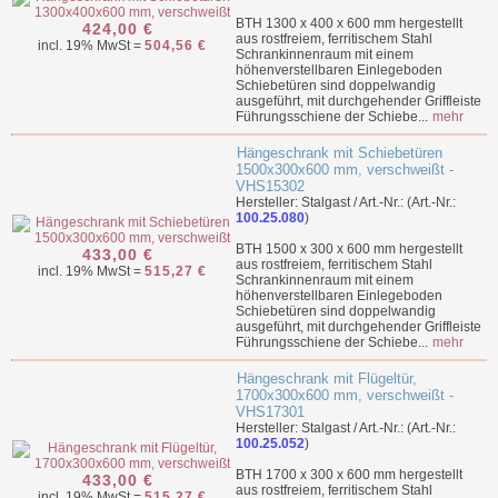
BTH 1300 x 400 x 600 mm hergestellt
424,00 €
aus rostfreiem, ferritischem Stahl
incl. 19% MwSt =
504,56 €
Schrankinnenraum mit einem
höhenverstellbaren Einlegeboden
Schiebetüren sind doppelwandig
ausgeführt, mit durchgehender Griffleiste
Führungsschiene der Schiebe...
mehr
Hängeschrank mit Schiebetüren
1500x300x600 mm, verschweißt -
VHS15302
Hersteller: Stalgast / Art.-Nr.: (Art.-Nr.:
100.25.080
)
BTH 1500 x 300 x 600 mm hergestellt
433,00 €
aus rostfreiem, ferritischem Stahl
incl. 19% MwSt =
515,27 €
Schrankinnenraum mit einem
höhenverstellbaren Einlegeboden
Schiebetüren sind doppelwandig
ausgeführt, mit durchgehender Griffleiste
Führungsschiene der Schiebe...
mehr
Hängeschrank mit Flügeltür,
1700x300x600 mm, verschweißt -
VHS17301
Hersteller: Stalgast / Art.-Nr.: (Art.-Nr.:
100.25.052
)
BTH 1700 x 300 x 600 mm hergestellt
433,00 €
aus rostfreiem, ferritischem Stahl
incl. 19% MwSt =
515,27 €