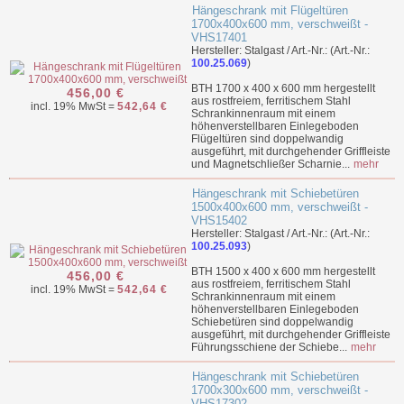
Hängeschrank mit Flügeltüren
1700x400x600 mm, verschweißt -
VHS17401
Hersteller: Stalgast / Art.-Nr.: (Art.-Nr.:
100.25.069
)
BTH 1700 x 400 x 600 mm hergestellt
456,00 €
aus rostfreiem, ferritischem Stahl
incl. 19% MwSt =
542,64 €
Schrankinnenraum mit einem
höhenverstellbaren Einlegeboden
Flügeltüren sind doppelwandig
ausgeführt, mit durchgehender Griffleiste
und Magnetschließer Scharnie...
mehr
Hängeschrank mit Schiebetüren
1500x400x600 mm, verschweißt -
VHS15402
Hersteller: Stalgast / Art.-Nr.: (Art.-Nr.:
100.25.093
)
BTH 1500 x 400 x 600 mm hergestellt
456,00 €
aus rostfreiem, ferritischem Stahl
incl. 19% MwSt =
542,64 €
Schrankinnenraum mit einem
höhenverstellbaren Einlegeboden
Schiebetüren sind doppelwandig
ausgeführt, mit durchgehender Griffleiste
Führungsschiene der Schiebe...
mehr
Hängeschrank mit Schiebetüren
1700x300x600 mm, verschweißt -
VHS17302