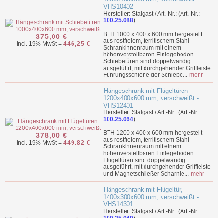
VHS10402
Hersteller: Stalgast / Art.-Nr.: (Art.-Nr.:
100.25.088
)
BTH 1000 x 400 x 600 mm hergestellt
375,00 €
aus rostfreiem, ferritischem Stahl
incl. 19% MwSt =
446,25 €
Schrankinnenraum mit einem
höhenverstellbaren Einlegeboden
Schiebetüren sind doppelwandig
ausgeführt, mit durchgehender Griffleiste
Führungsschiene der Schiebe...
mehr
Hängeschrank mit Flügeltüren
1200x400x600 mm, verschweißt -
VHS12401
Hersteller: Stalgast / Art.-Nr.: (Art.-Nr.:
100.25.064
)
BTH 1200 x 400 x 600 mm hergestellt
378,00 €
aus rostfreiem, ferritischem Stahl
incl. 19% MwSt =
449,82 €
Schrankinnenraum mit einem
höhenverstellbaren Einlegeboden
Flügeltüren sind doppelwandig
ausgeführt, mit durchgehender Griffleiste
und Magnetschließer Scharnie...
mehr
Hängeschrank mit Flügeltür,
1400x300x600 mm, verschweißt -
VHS14301
Hersteller: Stalgast / Art.-Nr.: (Art.-Nr.: