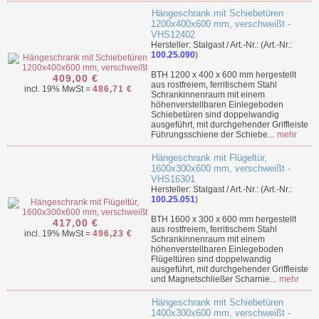
Hängeschrank mit Schiebetüren
1200x400x600 mm, verschweißt -
VHS12402
Hersteller: Stalgast / Art.-Nr.: (Art.-Nr.:
100.25.090
)
BTH 1200 x 400 x 600 mm hergestellt
409,00 €
aus rostfreiem, ferritischem Stahl
incl. 19% MwSt =
486,71 €
Schrankinnenraum mit einem
höhenverstellbaren Einlegeboden
Schiebetüren sind doppelwandig
ausgeführt, mit durchgehender Griffleiste
Führungsschiene der Schiebe...
mehr
Hängeschrank mit Flügeltür,
1600x300x600 mm, verschweißt -
VHS16301
Hersteller: Stalgast / Art.-Nr.: (Art.-Nr.:
100.25.051
)
BTH 1600 x 300 x 600 mm hergestellt
417,00 €
aus rostfreiem, ferritischem Stahl
incl. 19% MwSt =
496,23 €
Schrankinnenraum mit einem
höhenverstellbaren Einlegeboden
Flügeltüren sind doppelwandig
ausgeführt, mit durchgehender Griffleiste
und Magnetschließer Scharnie...
mehr
Hängeschrank mit Schiebetüren
1400x300x600 mm, verschweißt -