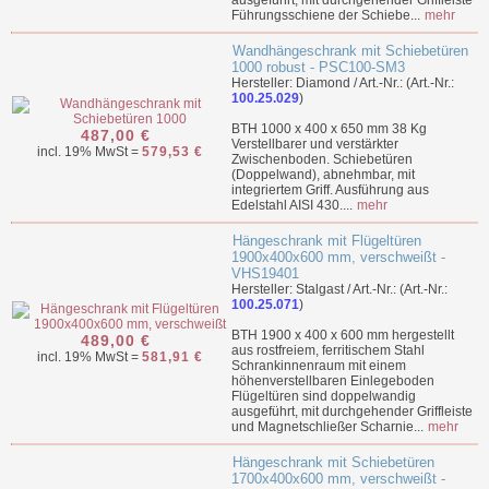
ausgeführt, mit durchgehender Griffleiste
Führungsschiene der Schiebe...
mehr
Wandhängeschrank mit Schiebetüren
1000 robust - PSC100-SM3
Hersteller: Diamond / Art.-Nr.: (Art.-Nr.:
100.25.029
)
BTH 1000 x 400 x 650 mm 38 Kg
487,00 €
Verstellbarer und verstärkter
incl. 19% MwSt =
579,53 €
Zwischenboden. Schiebetüren
(Doppelwand), abnehmbar, mit
integriertem Griff. Ausführung aus
Edelstahl AISI 430....
mehr
Hängeschrank mit Flügeltüren
1900x400x600 mm, verschweißt -
VHS19401
Hersteller: Stalgast / Art.-Nr.: (Art.-Nr.:
100.25.071
)
BTH 1900 x 400 x 600 mm hergestellt
489,00 €
aus rostfreiem, ferritischem Stahl
incl. 19% MwSt =
581,91 €
Schrankinnenraum mit einem
höhenverstellbaren Einlegeboden
Flügeltüren sind doppelwandig
ausgeführt, mit durchgehender Griffleiste
und Magnetschließer Scharnie...
mehr
Hängeschrank mit Schiebetüren
1700x400x600 mm, verschweißt -