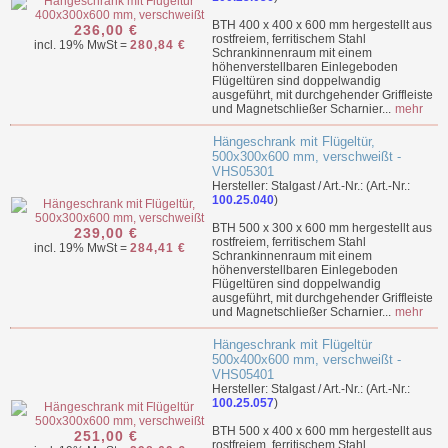
BTH 400 x 400 x 600 mm hergestellt aus
236,00 €
rostfreiem, ferritischem Stahl
incl. 19% MwSt =
280,84 €
Schrankinnenraum mit einem
höhenverstellbaren Einlegeboden
Flügeltüren sind doppelwandig
ausgeführt, mit durchgehender Griffleiste
und Magnetschließer Scharnier...
mehr
Hängeschrank mit Flügeltür,
500x300x600 mm, verschweißt -
VHS05301
Hersteller: Stalgast / Art.-Nr.: (Art.-Nr.:
100.25.040
)
BTH 500 x 300 x 600 mm hergestellt aus
239,00 €
rostfreiem, ferritischem Stahl
incl. 19% MwSt =
284,41 €
Schrankinnenraum mit einem
höhenverstellbaren Einlegeboden
Flügeltüren sind doppelwandig
ausgeführt, mit durchgehender Griffleiste
und Magnetschließer Scharnier...
mehr
Hängeschrank mit Flügeltür
500x400x600 mm, verschweißt -
VHS05401
Hersteller: Stalgast / Art.-Nr.: (Art.-Nr.:
100.25.057
)
BTH 500 x 400 x 600 mm hergestellt aus
251,00 €
rostfreiem, ferritischem Stahl