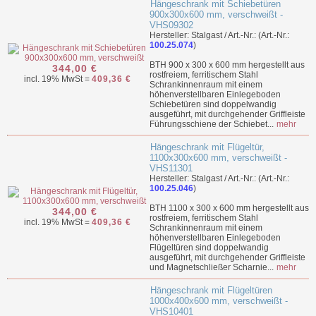
Hängeschrank mit Schiebetüren
900x300x600 mm, verschweißt -
VHS09302
Hersteller: Stalgast / Art.-Nr.: (Art.-Nr.:
100.25.074
)
BTH 900 x 300 x 600 mm hergestellt aus
344,00 €
rostfreiem, ferritischem Stahl
incl. 19% MwSt =
409,36 €
Schrankinnenraum mit einem
höhenverstellbaren Einlegeboden
Schiebetüren sind doppelwandig
ausgeführt, mit durchgehender Griffleiste
Führungsschiene der Schiebet...
mehr
Hängeschrank mit Flügeltür,
1100x300x600 mm, verschweißt -
VHS11301
Hersteller: Stalgast / Art.-Nr.: (Art.-Nr.:
100.25.046
)
BTH 1100 x 300 x 600 mm hergestellt aus
344,00 €
rostfreiem, ferritischem Stahl
incl. 19% MwSt =
409,36 €
Schrankinnenraum mit einem
höhenverstellbaren Einlegeboden
Flügeltüren sind doppelwandig
ausgeführt, mit durchgehender Griffleiste
und Magnetschließer Scharnie...
mehr
Hängeschrank mit Flügeltüren
1000x400x600 mm, verschweißt -
VHS10401