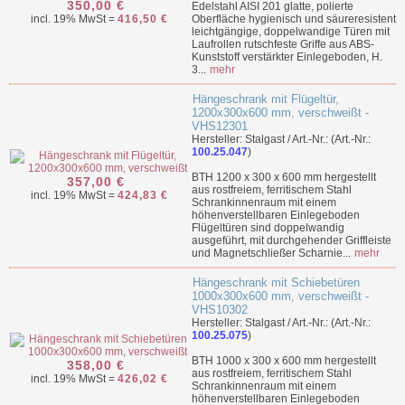
350,00 €
Edelstahl AISI 201 glatte, polierte
incl. 19% MwSt =
416,50 €
Oberfläche hygienisch und säureresistent
leichtgängige, doppelwandige Türen mit
Laufrollen rutschfeste Griffe aus ABS-
Kunststoff verstärkter Einlegeboden, H.
3...
mehr
Hängeschrank mit Flügeltür,
1200x300x600 mm, verschweißt -
VHS12301
Hersteller: Stalgast / Art.-Nr.: (Art.-Nr.:
100.25.047
)
BTH 1200 x 300 x 600 mm hergestellt
357,00 €
aus rostfreiem, ferritischem Stahl
incl. 19% MwSt =
424,83 €
Schrankinnenraum mit einem
höhenverstellbaren Einlegeboden
Flügeltüren sind doppelwandig
ausgeführt, mit durchgehender Griffleiste
und Magnetschließer Scharnie...
mehr
Hängeschrank mit Schiebetüren
1000x300x600 mm, verschweißt -
VHS10302
Hersteller: Stalgast / Art.-Nr.: (Art.-Nr.:
100.25.075
)
BTH 1000 x 300 x 600 mm hergestellt
358,00 €
aus rostfreiem, ferritischem Stahl
incl. 19% MwSt =
426,02 €
Schrankinnenraum mit einem
höhenverstellbaren Einlegeboden