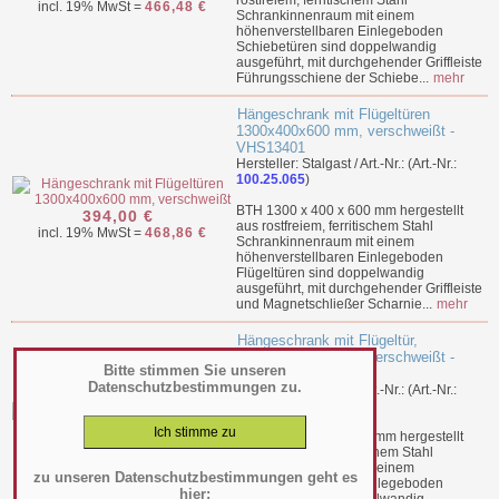
rostfreiem, ferritischem Stahl
incl. 19% MwSt =
466,48 €
Schrankinnenraum mit einem
höhenverstellbaren Einlegeboden
Schiebetüren sind doppelwandig
ausgeführt, mit durchgehender Griffleiste
Führungsschiene der Schiebe...
mehr
Hängeschrank mit Flügeltüren
1300x400x600 mm, verschweißt -
VHS13401
Hersteller: Stalgast / Art.-Nr.: (Art.-Nr.:
100.25.065
)
BTH 1300 x 400 x 600 mm hergestellt
394,00 €
aus rostfreiem, ferritischem Stahl
incl. 19% MwSt =
468,86 €
Schrankinnenraum mit einem
höhenverstellbaren Einlegeboden
Flügeltüren sind doppelwandig
ausgeführt, mit durchgehender Griffleiste
und Magnetschließer Scharnie...
mehr
Hängeschrank mit Flügeltür,
1500x300x600 mm, verschweißt -
Bitte stimmen Sie unseren
VHS15301
Datenschutzbestimmungen zu.
Hersteller: Stalgast / Art.-Nr.: (Art.-Nr.:
100.25.050
)
BTH 1500 x 300 x 600 mm hergestellt
398,00 €
aus rostfreiem, ferritischem Stahl
incl. 19% MwSt =
473,62 €
Schrankinnenraum mit einem
zu unseren Datenschutzbestimmungen geht es
höhenverstellbaren Einlegeboden
hier: