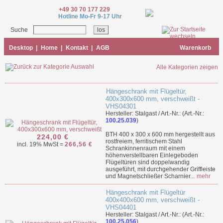
+49 30 70 177 229
Hotline Mo-Fr 9-17 Uhr
Suche
Desktop
|
Home
|
Kontakt
|
AGB
Warenkorb
Alle Kategorien zeigen
Hängeschrank mit Flügeltür,
400x300x600 mm, verschweißt -
VHS04301
Hersteller: Stalgast / Art.-Nr.: (Art.-Nr.:
100.25.039
)
BTH 400 x 300 x 600 mm hergestellt aus
224,00 €
rostfreiem, ferritischem Stahl
incl. 19% MwSt =
266,56 €
Schrankinnenraum mit einem
höhenverstellbaren Einlegeboden
Flügeltüren sind doppelwandig
ausgeführt, mit durchgehender Griffleiste
und Magnetschließer Scharnier...
mehr
Hängeschrank mit Flügeltür
400x400x600 mm, verschweißt -
VHS04401
Hersteller: Stalgast / Art.-Nr.: (Art.-Nr.:
100.25.056
)