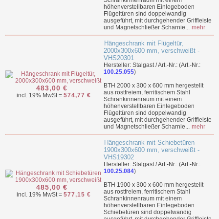
Schrankinnenraum mit einem
höhenverstellbaren Einlegeboden
Flügeltüren sind doppelwandig
ausgeführt, mit durchgehender Griffleiste
und Magnetschließer Scharnie...
mehr
Hängeschrank mit Flügeltür,
2000x300x600 mm, verschweißt -
VHS20301
Hersteller: Stalgast / Art.-Nr.: (Art.-Nr.:
100.25.055
)
BTH 2000 x 300 x 600 mm hergestellt
483,00 €
aus rostfreiem, ferritischem Stahl
incl. 19% MwSt =
574,77 €
Schrankinnenraum mit einem
höhenverstellbaren Einlegeboden
Flügeltüren sind doppelwandig
ausgeführt, mit durchgehender Griffleiste
und Magnetschließer Scharnie...
mehr
Hängeschrank mit Schiebetüren
1900x300x600 mm, verschweißt -
VHS19302
Hersteller: Stalgast / Art.-Nr.: (Art.-Nr.:
100.25.084
)
BTH 1900 x 300 x 600 mm hergestellt
485,00 €
aus rostfreiem, ferritischem Stahl
incl. 19% MwSt =
577,15 €
Schrankinnenraum mit einem
höhenverstellbaren Einlegeboden
Schiebetüren sind doppelwandig