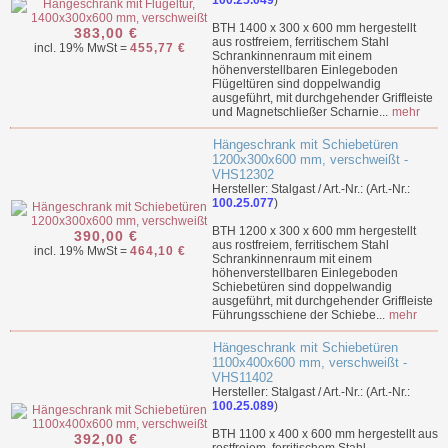
100.25.049
)
BTH 1400 x 300 x 600 mm hergestellt
383,00 €
aus rostfreiem, ferritischem Stahl
incl. 19% MwSt =
455,77 €
Schrankinnenraum mit einem
höhenverstellbaren Einlegeboden
Flügeltüren sind doppelwandig
ausgeführt, mit durchgehender Griffleiste
und Magnetschließer Scharnie...
mehr
Hängeschrank mit Schiebetüren
1200x300x600 mm, verschweißt -
VHS12302
Hersteller: Stalgast / Art.-Nr.: (Art.-Nr.:
100.25.077
)
BTH 1200 x 300 x 600 mm hergestellt
390,00 €
aus rostfreiem, ferritischem Stahl
incl. 19% MwSt =
464,10 €
Schrankinnenraum mit einem
höhenverstellbaren Einlegeboden
Schiebetüren sind doppelwandig
ausgeführt, mit durchgehender Griffleiste
Führungsschiene der Schiebe...
mehr
Hängeschrank mit Schiebetüren
1100x400x600 mm, verschweißt -
VHS11402
Hersteller: Stalgast / Art.-Nr.: (Art.-Nr.:
100.25.089
)
BTH 1100 x 400 x 600 mm hergestellt aus
392,00 €