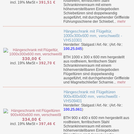
rostfreiem, ferritischem Stahl
incl. 19% MwSt =
391,51 €
Schrankinnenraum mit einem
höhenverstellbaren Einlegeboden
Schiebetüren sind doppelwandig
ausgeführt, mit durchgehender Griffleiste
Führungsschiene der Schiebet...
mehr
Hängeschrank mit Flügeltür,
1000x300x600 mm, verschweißt -
VHS10301
Hersteller: Stalgast / Art.-Nr.: (Art.-Nr.:
100.25.045
)
BTH 1000 x 300 x 600 mm hergestellt
330,00 €
aus rostfreiem, ferritischem Stahl
incl. 19% MwSt =
392,70 €
Schrankinnenraum mit einem
höhenverstellbaren Einlegeboden
Flügeltüren sind doppelwandig
ausgeführt, mit durchgehender Griffleiste
und Magnetschließer Scharnie...
mehr
Hängeschrank mit Flügeltüren
900x400x600 mm, verschweißt -
VHS09401
Hersteller: Stalgast / Art.-Nr.: (Art.-Nr.:
100.25.061
)
BTH 900 x 400 x 600 mm hergestellt aus
334,00 €
rostfreiem, ferritischem Stahl
incl. 19% MwSt =
397,46 €
Schrankinnenraum mit einem
höhenverstellbaren Einlegeboden