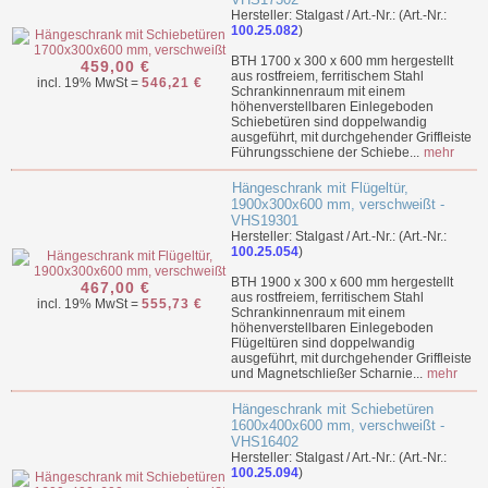
Hersteller: Stalgast / Art.-Nr.: (Art.-Nr.:
100.25.082
)
BTH 1700 x 300 x 600 mm hergestellt
459,00 €
aus rostfreiem, ferritischem Stahl
incl. 19% MwSt =
546,21 €
Schrankinnenraum mit einem
höhenverstellbaren Einlegeboden
Schiebetüren sind doppelwandig
ausgeführt, mit durchgehender Griffleiste
Führungsschiene der Schiebe...
mehr
Hängeschrank mit Flügeltür,
1900x300x600 mm, verschweißt -
VHS19301
Hersteller: Stalgast / Art.-Nr.: (Art.-Nr.:
100.25.054
)
BTH 1900 x 300 x 600 mm hergestellt
467,00 €
aus rostfreiem, ferritischem Stahl
incl. 19% MwSt =
555,73 €
Schrankinnenraum mit einem
höhenverstellbaren Einlegeboden
Flügeltüren sind doppelwandig
ausgeführt, mit durchgehender Griffleiste
und Magnetschließer Scharnie...
mehr
Hängeschrank mit Schiebetüren
1600x400x600 mm, verschweißt -
VHS16402
Hersteller: Stalgast / Art.-Nr.: (Art.-Nr.:
100.25.094
)