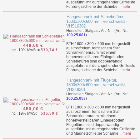
ausgeführt, mit durchgehender Griffleiste
Führungsschiene der Schiebe...
mehr
Hängeschrank mit Schiebetüren
1600x300x600 mm, verschweißt -
VHS16302
Hersteller: Stalgast / Art.-Nr.: (Art.-Nr.:
100.25.081
)
BTH 1600 x 300 x 600 mm hergestellt
446,00 €
aus rostfreiem, ferritischem Stahl
incl. 19% MwSt =
530,74 €
Schrankinnenraum mit einem
höhenverstellbaren Einlegeboden
Schiebetüren sind doppelwandig
ausgeführt, mit durchgehender Griffleiste
Führungsschiene der Schiebe...
mehr
Hängeschrank mit Flügeltür,
1800x300x600 mm, verschweißt -
VHS18301
Hersteller: Stalgast / Art.-Nr.: (Art.-Nr.:
100.25.053
)
BTH 1800 x 300 x 600 mm hergestellt
450,00 €
aus rostfreiem, ferritischem Stahl
incl. 19% MwSt =
535,50 €
Schrankinnenraum mit einem
höhenverstellbaren Einlegeboden
Flügeltüren sind doppelwandig
ausgeführt, mit durchgehender Griffleiste
und Magnetschließer Scharnie...
mehr