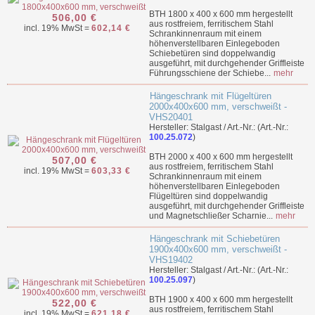
BTH 1800 x 400 x 600 mm hergestellt
506,00 €
aus rostfreiem, ferritischem Stahl
incl. 19% MwSt =
602,14 €
Schrankinnenraum mit einem
höhenverstellbaren Einlegeboden
Schiebetüren sind doppelwandig
ausgeführt, mit durchgehender Griffleiste
Führungsschiene der Schiebe...
mehr
Hängeschrank mit Flügeltüren
2000x400x600 mm, verschweißt -
VHS20401
Hersteller: Stalgast / Art.-Nr.: (Art.-Nr.:
100.25.072
)
BTH 2000 x 400 x 600 mm hergestellt
507,00 €
aus rostfreiem, ferritischem Stahl
incl. 19% MwSt =
603,33 €
Schrankinnenraum mit einem
höhenverstellbaren Einlegeboden
Flügeltüren sind doppelwandig
ausgeführt, mit durchgehender Griffleiste
und Magnetschließer Scharnie...
mehr
Hängeschrank mit Schiebetüren
1900x400x600 mm, verschweißt -
VHS19402
Hersteller: Stalgast / Art.-Nr.: (Art.-Nr.:
100.25.097
)
BTH 1900 x 400 x 600 mm hergestellt
522,00 €
aus rostfreiem, ferritischem Stahl
incl. 19% MwSt =
621,18 €