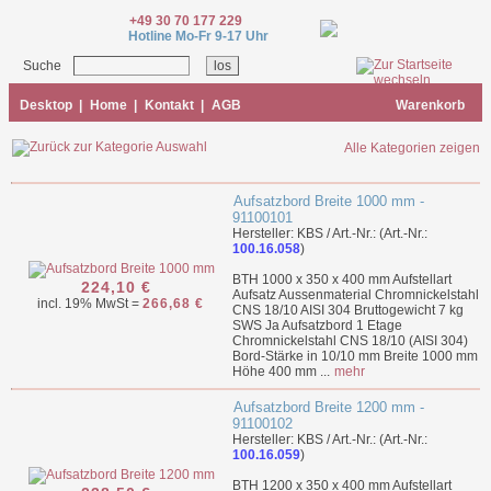
+49 30 70 177 229
Hotline Mo-Fr 9-17 Uhr
Suche
Desktop
|
Home
|
Kontakt
|
AGB
Warenkorb
Alle Kategorien zeigen
Aufsatzbord Breite 1000 mm -
91100101
Hersteller: KBS / Art.-Nr.: (Art.-Nr.:
100.16.058
)
BTH 1000 x 350 x 400 mm Aufstellart
224,10 €
Aufsatz Aussenmaterial Chromnickelstahl
incl. 19% MwSt =
266,68 €
CNS 18/10 AISI 304 Bruttogewicht 7 kg
SWS Ja Aufsatzbord 1 Etage
Chromnickelstahl CNS 18/10 (AISI 304)
Bord-Stärke in 10/10 mm Breite 1000 mm
Höhe 400 mm ...
mehr
Aufsatzbord Breite 1200 mm -
91100102
Hersteller: KBS / Art.-Nr.: (Art.-Nr.:
100.16.059
)
BTH 1200 x 350 x 400 mm Aufstellart