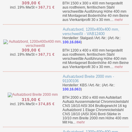
309,00 €
BTH 1500 x 300 x 400 mm hergestellt
incl. 19% MwSt =
367,71 €
aus rostfreiem, ferritischem Stahl
verschweißte Ausführung Höhe 400 mm
mit Montageset Bodenhöhe 40 mm Beine
aus Vierkantprofil 30 x 30 mm....
mehr
Aufsatzbord, 1200x400x400 mm,
verschweißt - VAB12400
Hersteller: Stalgast / Art.-Nr.: (Art.-Nr.:
100.16.084
)
309,00 €
BTH 1200 x 400 x 400 mm hergestellt
incl. 19% MwSt =
367,71 €
aus rostfreiem, ferritischem Stahl
verschweißte Ausführung Höhe 400 mm
mit Montageset Bodenhöhe 40 mm Beine
aus Vierkantprofil 30 x 30 mm....
mehr
Aufsatzbord Breite 2000 mm -
91100106
Hersteller: KBS / Art.-Nr.: (Art.-Nr.:
100.16.063
)
BTH 2000 x 350 x 400 mm Aufstellart
315,00 €
Aufsatz Aussenmaterial Chromnickelstahl
incl. 19% MwSt =
374,85 €
CNS 18/10 AISI 304 Bruttogewicht 16 kg
Aufsatzbord 1 Etage Chromnickelstahl
CNS 18/10 (AISI 304) Bord-Stärke in
10/10 mm Breite 2000 mm Höhe 400 mm
Mit Ha...
mehr
Aufsatzbord, 1300x400x400 mm,