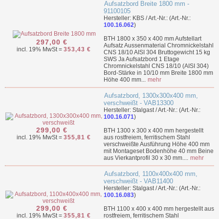
Aufsatzbord Breite 1800 mm -
91100105
Hersteller: KBS / Art.-Nr.: (Art.-Nr.:
100.16.062
)
BTH 1800 x 350 x 400 mm Aufstellart
297,00 €
Aufsatz Aussenmaterial Chromnickelstahl
incl. 19% MwSt =
353,43 €
CNS 18/10 AISI 304 Bruttogewicht 15 kg
SWS Ja Aufsatzbord 1 Etage
Chromnickelstahl CNS 18/10 (AISI 304)
Bord-Stärke in 10/10 mm Breite 1800 mm
Höhe 400 mm...
mehr
Aufsatzbord, 1300x300x400 mm,
verschweißt - VAB13300
Hersteller: Stalgast / Art.-Nr.: (Art.-Nr.:
100.16.071
)
299,00 €
BTH 1300 x 300 x 400 mm hergestellt
incl. 19% MwSt =
355,81 €
aus rostfreiem, ferritischem Stahl
verschweißte Ausführung Höhe 400 mm
mit Montageset Bodenhöhe 40 mm Beine
aus Vierkantprofil 30 x 30 mm....
mehr
Aufsatzbord, 1100x400x400 mm,
verschweißt - VAB11400
Hersteller: Stalgast / Art.-Nr.: (Art.-Nr.:
100.16.083
)
299,00 €
BTH 1100 x 400 x 400 mm hergestellt aus
incl. 19% MwSt =
355,81 €
rostfreiem, ferritischem Stahl