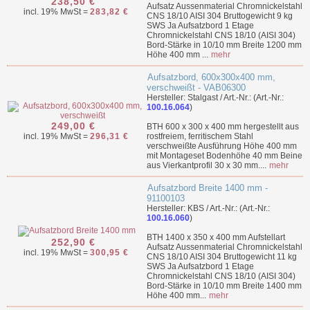
238,50 €
Aufsatz Aussenmaterial Chromnickelstahl
incl. 19% MwSt =
283,82 €
CNS 18/10 AISI 304 Bruttogewicht 9 kg
SWS Ja Aufsatzbord 1 Etage
Chromnickelstahl CNS 18/10 (AISI 304)
Bord-Stärke in 10/10 mm Breite 1200 mm
Höhe 400 mm ...
mehr
Aufsatzbord, 600x300x400 mm,
verschweißt - VAB06300
Hersteller: Stalgast / Art.-Nr.: (Art.-Nr.:
100.16.064
)
249,00 €
BTH 600 x 300 x 400 mm hergestellt aus
incl. 19% MwSt =
296,31 €
rostfreiem, ferritischem Stahl
verschweißte Ausführung Höhe 400 mm
mit Montageset Bodenhöhe 40 mm Beine
aus Vierkantprofil 30 x 30 mm....
mehr
Aufsatzbord Breite 1400 mm -
91100103
Hersteller: KBS / Art.-Nr.: (Art.-Nr.:
100.16.060
)
BTH 1400 x 350 x 400 mm Aufstellart
252,90 €
Aufsatz Aussenmaterial Chromnickelstahl
incl. 19% MwSt =
300,95 €
CNS 18/10 AISI 304 Bruttogewicht 11 kg
SWS Ja Aufsatzbord 1 Etage
Chromnickelstahl CNS 18/10 (AISI 304)
Bord-Stärke in 10/10 mm Breite 1400 mm
Höhe 400 mm...
mehr