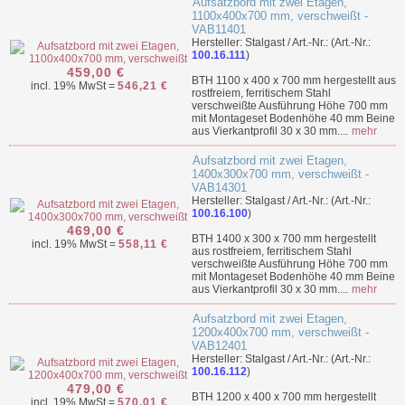
Aufsatzbord mit zwei Etagen,
1100x400x700 mm, verschweißt -
VAB11401
Hersteller: Stalgast / Art.-Nr.: (Art.-Nr.:
100.16.111
)
459,00 €
BTH 1100 x 400 x 700 mm hergestellt aus
incl. 19% MwSt =
546,21 €
rostfreiem, ferritischem Stahl
verschweißte Ausführung Höhe 700 mm
mit Montageset Bodenhöhe 40 mm Beine
aus Vierkantprofil 30 x 30 mm....
mehr
Aufsatzbord mit zwei Etagen,
1400x300x700 mm, verschweißt -
VAB14301
Hersteller: Stalgast / Art.-Nr.: (Art.-Nr.:
100.16.100
)
469,00 €
BTH 1400 x 300 x 700 mm hergestellt
incl. 19% MwSt =
558,11 €
aus rostfreiem, ferritischem Stahl
verschweißte Ausführung Höhe 700 mm
mit Montageset Bodenhöhe 40 mm Beine
aus Vierkantprofil 30 x 30 mm....
mehr
Aufsatzbord mit zwei Etagen,
1200x400x700 mm, verschweißt -
VAB12401
Hersteller: Stalgast / Art.-Nr.: (Art.-Nr.:
100.16.112
)
479,00 €
BTH 1200 x 400 x 700 mm hergestellt
incl. 19% MwSt =
570,01 €