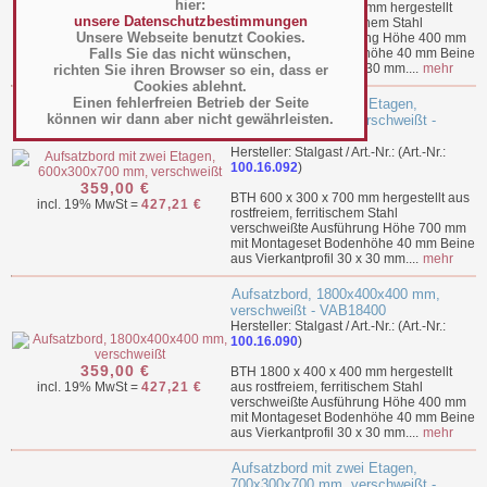
hier:
359,00 €
BTH 1700 x 400 x 400 mm hergestellt
unsere Datenschutzbestimmungen
incl. 19% MwSt =
427,21 €
aus rostfreiem, ferritischem Stahl
Unsere Webseite benutzt Cookies.
verschweißte Ausführung Höhe 400 mm
Falls Sie das nicht wünschen,
mit Montageset Bodenhöhe 40 mm Beine
aus Vierkantprofil 30 x 30 mm....
mehr
richten Sie ihren Browser so ein, dass er
Cookies ablehnt.
Einen fehlerfreien Betrieb der Seite
Aufsatzbord mit zwei Etagen,
können wir dann aber nicht gewährleisten.
600x300x700 mm, verschweißt -
VAB06301
Hersteller: Stalgast / Art.-Nr.: (Art.-Nr.:
100.16.092
)
359,00 €
BTH 600 x 300 x 700 mm hergestellt aus
incl. 19% MwSt =
427,21 €
rostfreiem, ferritischem Stahl
verschweißte Ausführung Höhe 700 mm
mit Montageset Bodenhöhe 40 mm Beine
aus Vierkantprofil 30 x 30 mm....
mehr
Aufsatzbord, 1800x400x400 mm,
verschweißt - VAB18400
Hersteller: Stalgast / Art.-Nr.: (Art.-Nr.:
100.16.090
)
359,00 €
BTH 1800 x 400 x 400 mm hergestellt
incl. 19% MwSt =
427,21 €
aus rostfreiem, ferritischem Stahl
verschweißte Ausführung Höhe 400 mm
mit Montageset Bodenhöhe 40 mm Beine
aus Vierkantprofil 30 x 30 mm....
mehr
Aufsatzbord mit zwei Etagen,
700x300x700 mm, verschweißt -