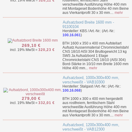
incl. 19% MwSt =
320,11 €
rostfreiem, ferritischem Stahl
verschweißte Ausführung Höhe 400 mm
mit Montageset Bodenhöhe 40 mm Beine
aus Vierkantprofil 30 x 30 mm....
mehr
Aufsatzbord Breite 1600 mm -
91100104
Hersteller: KBS / Art.-Nr.: (Art.-Nr.:
100.16.061
)
BTH 1600 x 350 x 400 mm Aufstellart
269,10 €
Aufsatz Aussenmaterial Chromnickelstahl
incl. 19% MwSt =
320,23 €
CNS 18/10 AISI 304 Bruttogewicht 13 kg
SWS Ja Aufsatzbord 1 Etage
Chromnickelstahl CNS 18/10 (AISI 304)
Bord-Stärke in 10/10 mm Breite 1600 mm
Höhe 400 mm...
mehr
Aufsatzbord, 1000x300x400 mm,
verschweißt - VAB10300
Hersteller: Stalgast / Art.-Nr.: (Art.-Nr.:
100.16.068
)
279,00 €
BTH 1000 x 300 x 400 mm hergestellt
incl. 19% MwSt =
332,01 €
aus rostfreiem, ferritischem Stahl
verschweißte Ausführung Höhe 400 mm
mit Montageset Bodenhöhe 40 mm Beine
aus Vierkantprofil 30 x 30 mm....
mehr
Aufsatzbord, 1200x300x400 mm,
verschweißt - VAB12300