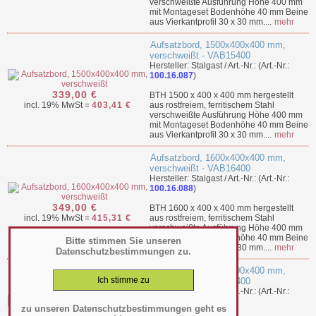
verschweißte Ausführung Höhe 400 mm
mit Montageset Bodenhöhe 40 mm Beine
aus Vierkantprofil 30 x 30 mm....
mehr
Aufsatzbord, 1500x400x400 mm,
verschweißt - VAB15400
Hersteller: Stalgast / Art.-Nr.: (Art.-Nr.:
100.16.087
)
339,00 €
BTH 1500 x 400 x 400 mm hergestellt
incl. 19% MwSt =
403,41 €
aus rostfreiem, ferritischem Stahl
verschweißte Ausführung Höhe 400 mm
mit Montageset Bodenhöhe 40 mm Beine
aus Vierkantprofil 30 x 30 mm....
mehr
Aufsatzbord, 1600x400x400 mm,
verschweißt - VAB16400
Hersteller: Stalgast / Art.-Nr.: (Art.-Nr.:
100.16.088
)
349,00 €
BTH 1600 x 400 x 400 mm hergestellt
incl. 19% MwSt =
415,31 €
aus rostfreiem, ferritischem Stahl
verschweißte Ausführung Höhe 400 mm
mit Montageset Bodenhöhe 40 mm Beine
Bitte stimmen Sie unseren
aus Vierkantprofil 30 x 30 mm....
mehr
Datenschutzbestimmungen zu.
Aufsatzbord, 1700x400x400 mm,
verschweißt - VAB17400
Hersteller: Stalgast / Art.-Nr.: (Art.-Nr.:
100.16.089
)
zu unseren Datenschutzbestimmungen geht es