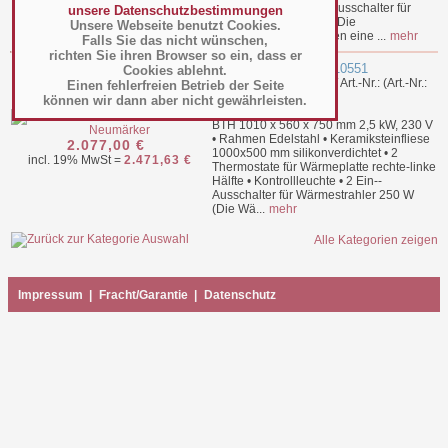
Kontrollleuchte • Ein--Ausschalter für
unsere Datenschutzbestimmungen
Wärmestrahler 250 W (Die
Unsere Webseite benutzt Cookies.
Wärmeleuchten schaffen eine ...
mehr
Falls Sie das nicht wünschen,
richten Sie ihren Browser so ein, dass er
Tibet-Wärmer II - 10-10551
Cookies ablehnt.
Hersteller: Neumärker / Art.-Nr.: (Art.-Nr.:
Einen fehlerfreien Betrieb der Seite
079.10.007
)
können wir dann aber nicht gewährleisten.
BTH 1010 x 560 x 750 mm 2,5 kW, 230 V
• Rahmen Edelstahl • Keramiksteinfliese
2.077,00 €
1000x500 mm silikonverdichtet • 2
incl. 19% MwSt =
2.471,63 €
Thermostate für Wärmeplatte rechte-linke
Hälfte • Kontrollleuchte • 2 Ein--
Ausschalter für Wärmestrahler 250 W
(Die Wä...
mehr
Alle Kategorien zeigen
Impressum
|
Fracht/Garantie
|
Datenschutz