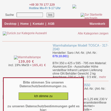
+49 30 70 177 229
Hotline Mo-Fr 9-17 Uhr
Suche
Desktop
|
Home
|
Kontakt
|
AGB
Warenkorb
Alle Kategorien zeigen
Warmhaltelampe Modell TOSCA - 317-
2040
Hersteller: Saro / Art.-Nr.: (Art.-Nr.:
079.10.001
)
139,00 €
BTH 350 x 425 x 595 - 795 mm Material:
incl. 19% MwSt =
165,41 €
Aluminium Ein - Ausschalter Höhe
verstellbar Infrarot Lampen Lieferung
ohne GN Behälter Gewicht: 2 kg
Anschluss: 230 V - 1 Ph - 0.5 kW...
mehr
Bitte stimmen Sie unseren
Tibet-Wärmer I - 10-10550
Datenschutzbestimmungen zu.
Hersteller: Neumärker / Art.-Nr.: (Art.-Nr.:
079.10.002
)
BTH 510 x 560 x 750 mm 1,25 kW, 230 V
• Rahmen Edelstahl • Keramiksteinfliese
1.099,00 €
zu unseren Datenschutzbestimmungen geht es
500x500 mm silikonverdichtet •
incl. 19% MwSt =
1.307,81 €
Thermostat für Wärmeplatte •
hier: