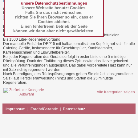
Manueller Entkalker 15 l - DEP 15
unsere Datenschutzbestimmungen
Unsere Webseite benutzt Cookies.
(Art.-Nr.:
052.09.005
)
Falls Sie das nicht wünschen,
Hersteller/Großhändler AGS GmbH
richten Sie ihren Browser so ein, dass er
Cookies ablehnt.
Einen fehlerfreien Betrieb der Seite
BTH 340 x 200 x 560 mm
können wir dann aber nicht gewährleisten.
Leistung: bei 10° dh 1500 Liter.
Manueller Entkalker 15 Liter mit Salzkartusche und Backwashfunktion.
Bis 1500 Liter-Regeneriervorgang
Der manuelle Enthärter DEP15 mit halbautomatischem Kopf eignet sich für alle
Catering-Geräte, insbesondere für Geschirrspüler, Kombidämpfer,
Kaffeemaschinen und Eiswürfelbereiter.
Bei jeder Regeneration des Gerätes erfolgt in erster Linie eine 5-minütige
Rückspülung. Dank der Einführung dieses Zyklus wird das Harze gelockert
und alle Verunreinigungen ausgespült. Das dabei vorbereitete Harz kann nur
mit Salz richtig regeneriert werden.
Nach Beendigung des Rückspülvorganges geben Sie einfach das granulierte
Salz (laut Herstelleranweisung) hinzu und Starten die 25 minütige
Regeneration.
Alle Kategorien zeigen
Impressum
|
Fracht/Garantie
|
Datenschutz