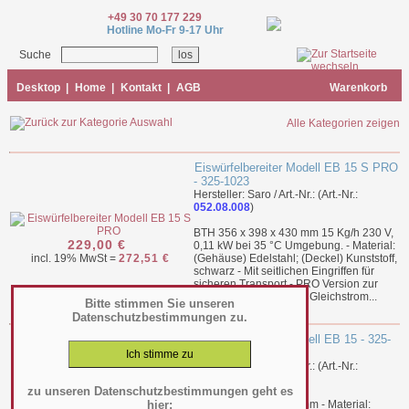
+49 30 70 177 229
Hotline Mo-Fr 9-17 Uhr
Suche
Desktop
|
Home
|
Kontakt
|
AGB
Warenkorb
Alle Kategorien zeigen
Eiswürfelbereiter Modell EB 15 S PRO
- 325-1023
Hersteller: Saro / Art.-Nr.: (Art.-Nr.:
052.08.008
)
BTH 356 x 398 x 430 mm 15 Kg/h 230 V,
229,00 €
0,11 kW bei 35 °C Umgebung. - Material:
incl. 19% MwSt =
272,51 €
(Gehäuse) Edelstahl; (Deckel) Kunststoff,
schwarz - Mit seitlichen Eingriffen für
sicheren Transport - PRO Version zur
Energieeinsparung mit Gleichstrom...
Bitte stimmen Sie unseren
mehr
Datenschutzbestimmungen zu.
Eiswürfelbereiter Modell EB 15 - 325-
1020
Hersteller: Saro / Art.-Nr.: (Art.-Nr.:
052.08.007
)
zu unseren Datenschutzbestimmungen geht es
hier:
BTH 356 x 398 x 430 mm - Material: