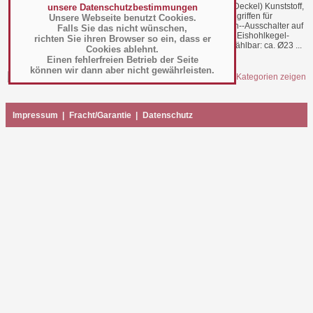
259,00 €
(Gehäuse) Edelstahl; (Deckel) Kunststoff,
unsere Datenschutzbestimmungen
incl. 19% MwSt =
308,21 €
grau - Mit seitlichen Eingriffen für
Unsere Webseite benutzt Cookies.
sicheren Transport - Ein--Ausschalter auf
Falls Sie das nicht wünschen,
der Geräterückseite - 3 Eishohlkegel-
richten Sie ihren Browser so ein, dass er
Größen über Display wählbar: ca. Ø23 ...
Cookies ablehnt.
mehr
Einen fehlerfreien Betrieb der Seite
können wir dann aber nicht gewährleisten.
Alle Kategorien zeigen
Impressum
|
Fracht/Garantie
|
Datenschutz