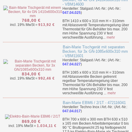
- VBM14600
Hersteller: Stalgast / Art.-Nr.: (Art.-Nr.:
047.04.025
)
768,00 €
BTH 1410 x 600 x 310 mm H = 310mm
incl. 19% MwSt =
913,92 €
mit Ablassventil Temperaturregelung über
Thermostat für GN-Behälter bis max. 200
mm Höhe Spannung 230 V fest
verschweißte Ausführung...
mehr
Bain-Marie Tischgerät mit separaten
Becken, für 3x GN-1085x600x310 mm
- VBM11601
Hersteller: Stalgast / Art.-Nr.: (Art.-Nr.:
047.04.027
)
BTH 1085 x 600 x 310 mm H = 310mm
834,00 €
mit Ablassventile Becken getrennt
incl. 19% MwSt =
992,46 €
regelbar Temperaturregelung über
Thermostat für GN-Behälter bis max. 200
mm Höhe Spannung 230 V fest
verschweißte Ausführung ...
mehr
Bain-Marie EBM6 / 2/1T - 472116041
Hersteller: Techno Inox / Art.-Nr.: (Art.-Nr.:
047.04.017
)
BTH 700 x 600 x 300 mm BTH 630 x 510
869,00 €
x 165 mm Becken Arbeitstemperatur 0 bis
incl. 19% MwSt =
1.034,11 €
90 °C Bruttogewicht 25 kg Nettogewicht
17,5 kg Elektro-Bain-Marie als Tischgerät