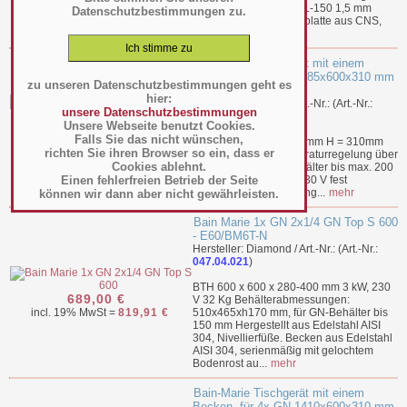
mit 1 Becken für GN 1-1-150 1,5 mm
Datenschutzbestimmungen zu.
starke Front- und Deckplatte aus CNS,
S...
mehr
Bain-Marie Tischgerät mit einem
Becken, für 3x GN 1085x600x310 mm
zu unseren Datenschutzbestimmungen geht es
- VBM11600
hier:
Hersteller: Stalgast / Art.-Nr.: (Art.-Nr.:
unsere Datenschutzbestimmungen
047.04.024
)
Unsere Webseite benutzt Cookies.
675,00 €
Falls Sie das nicht wünschen,
BTH 1085 x 600 x 310 mm H = 310mm
richten Sie ihren Browser so ein, dass er
incl. 19% MwSt =
803,25 €
mit Ablassventil Temperaturregelung über
Cookies ablehnt.
Thermostat für GN-Behälter bis max. 200
Einen fehlerfreien Betrieb der Seite
mm Höhe Spannung 230 V fest
verschweißte Ausführung...
mehr
können wir dann aber nicht gewährleisten.
Bain Marie 1x GN 2x1/4 GN Top S 600
- E60/BM6T-N
Hersteller: Diamond / Art.-Nr.: (Art.-Nr.:
047.04.021
)
BTH 600 x 600 x 280-400 mm 3 kW, 230
689,00 €
V 32 Kg Behälterabmessungen:
incl. 19% MwSt =
819,91 €
510x465xh170 mm, für GN-Behälter bis
150 mm Hergestellt aus Edelstahl AISI
304, Nivellierfüße. Becken aus Edelstahl
AISI 304, serienmäßig mit gelochtem
Bodenrost au...
mehr
Bain-Marie Tischgerät mit einem
Becken, für 4x GN 1410x600x310 mm