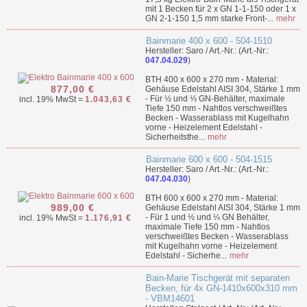
mit 1 Becken für 2 x GN 1-1-150 oder 1 x
GN 2-1-150 1,5 mm starke Front-...
mehr
Bainmarie 400 x 600 - 504-1510
Hersteller: Saro / Art.-Nr.: (Art.-Nr.:
047.04.029
)
BTH 400 x 600 x 270 mm - Material:
877,00 €
Gehäuse Edelstahl AISI 304, Stärke 1 mm
- Für ½ und ⅓ GN-Behälter, maximale
incl. 19% MwSt =
1.043,63 €
Tiefe 150 mm - Nahtlos verschweißtes
Becken - Wasserablass mit Kugelhahn
vorne - Heizelement Edelstahl -
Sicherheitsthe...
mehr
Bainmarie 600 x 600 - 504-1515
Hersteller: Saro / Art.-Nr.: (Art.-Nr.:
047.04.030
)
BTH 600 x 600 x 270 mm - Material:
989,00 €
Gehäuse Edelstahl AISI 304, Stärke 1 mm
- Für 1 und ½ und ¼ GN Behälter,
incl. 19% MwSt =
1.176,91 €
maximale Tiefe 150 mm - Nahtlos
verschweißtes Becken - Wasserablass
mit Kugelhahn vorne - Heizelement
Edelstahl - Sicherhe...
mehr
Bain-Marie Tischgerät mit separaten
Becken, für 4x GN-1410x600x310 mm
- VBM14601