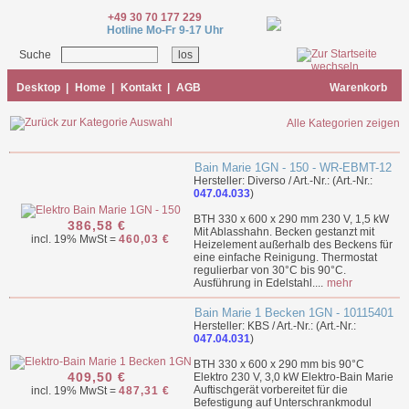
+49 30 70 177 229
Hotline Mo-Fr 9-17 Uhr
Suche
Desktop
|
Home
|
Kontakt
|
AGB
Warenkorb
Alle Kategorien zeigen
Bain Marie 1GN - 150 - WR-EBMT-12
Hersteller: Diverso / Art.-Nr.: (Art.-Nr.:
047.04.033
)
BTH 330 x 600 x 290 mm 230 V, 1,5 kW
386,58 €
Mit Ablasshahn. Becken gestanzt mit
incl. 19% MwSt =
460,03 €
Heizelement außerhalb des Beckens für
eine einfache Reinigung. Thermostat
regulierbar von 30°C bis 90°C.
Ausführung in Edelstahl....
mehr
Bain Marie 1 Becken 1GN - 10115401
Hersteller: KBS / Art.-Nr.: (Art.-Nr.:
047.04.031
)
BTH 330 x 600 x 290 mm bis 90°C
409,50 €
Elektro 230 V, 3,0 kW Elektro-Bain Marie
Auftischgerät vorbereitet für die
incl. 19% MwSt =
487,31 €
Befestigung auf Unterschrankmodul