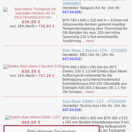
VBM08601
Hersteller: Stalgast / Art.-Nr.: (Art.-Nr.:
047.04.026
)
BTH 760 x 600 x 310 mm H = 310mm mit
636,00 €
Ablassventile Becken getrennt regelbar
incl. 19% MwSt =
756,84 €
Temperaturregelung über Thermostat für
GN-Behälter bis max. 200 mm Höhe
Spannung 230 V fest verschweißte
Ausführung....
mehr
Bain Marie 2 Becken 1GN - 10115402
Hersteller: KBS / Art.-Nr.: (Art.-Nr.:
047.04.032
)
BTH 660 x 600 x 290 mm bis 90°C
636,30 €
Elektro 230 V, 3,0 kW Elektro-Bain Marie
Auftischgerät vorbereitet für die
incl. 19% MwSt =
757,20 €
Befestigung auf Unterschrankmodul
Edelstahlkorpus AISI 430 Oberplatte aus
Edelstahl AISI 304 2 Becken GN 1-1 Für
GN Schalen...
mehr
Bain-Marie EBM6 / 1/1T - 472116040
Hersteller: Techno Inox / Art.-Nr.: (Art.-Nr.:
047.04.016
)
BTH 350 x 600 x 300 mm BTH 305 x 510
668,00 €
x 165 mm Becken Arbeitstemperatur 0 bis
90 °C Bruttogewicht 16 kg Nettogewicht
incl. 19% MwSt =
794,92 €
11 kg Elektro-Bain-Marie als Tischgerät
Bitte stimmen Sie unseren