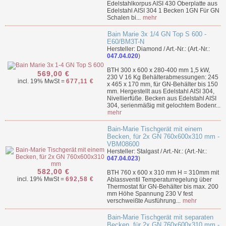
Edelstahlkorpus AISI 430 Oberplatte aus
Edelstahl AISI 304 1 Becken 1GN Für GN
Schalen bi...
mehr
Bain Marie 3x 1/4 GN Top S 600 -
E60/BM3T-N
Hersteller: Diamond / Art.-Nr.: (Art.-Nr.:
047.04.020
)
BTH 300 x 600 x 280-400 mm 1,5 kW,
569,00 €
230 V 16 Kg Behälterabmessungen: 245
incl. 19% MwSt =
677,11 €
x 465 x 170 mm, für GN-Behälter bis 150
mm. Hergestellt aus Edelstahl AISI 304,
Nivellierfüße. Becken aus Edelstahl AISI
304, serienmäßig mit gelochtem Bodenr...
mehr
Bain-Marie Tischgerät mit einem
Becken, für 2x GN 760x600x310 mm -
VBM08600
Hersteller: Stalgast / Art.-Nr.: (Art.-Nr.:
047.04.023
)
582,00 €
BTH 760 x 600 x 310 mm H = 310mm mit
incl. 19% MwSt =
692,58 €
Ablassventil Temperaturregelung über
Thermostat für GN-Behälter bis max. 200
mm Höhe Spannung 230 V fest
verschweißte Ausführung...
mehr
Bain-Marie Tischgerät mit separaten
Becken, für 2x GN 760x600x310 mm -