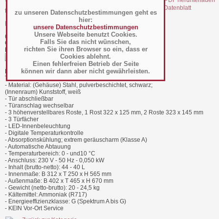
file_19818.pdf Datenblatt
file_19818_1.pdf Energielabel
zu unseren Datenschutzbestimmungen geht es
hier:
Minibar Modell MB 50 U - 456-10071
unsere Datenschutzbestimmungen
Unsere Webseite benutzt Cookies.
(Art.-Nr.:
031.19.022
)
Falls Sie das nicht wünschen,
GTIN: 4017337071753
richten Sie ihren Browser so ein, dass er
Hersteller/Großhändler Saro
Cookies ablehnt.
Einen fehlerfreien Betrieb der Seite
können wir dann aber nicht gewährleisten.
BTH 402 x 465 x 670 mm
Temp. 0°C bis 10°C
- Material: (Gehäuse) Stahl, pulverbeschichtet, schwarz;
(Innenraum) Kunststoff, weiß
- Tür abschließbar
- Türanschlag wechselbar
- 3 höhenverstellbares Roste, 1 Rost 322 x 125 mm, 2 Roste 323 x 145 mm
- 3 Türfächer
- LED-Innenbeleuchtung
- Digitale Temperaturkontrolle
- Absorptionskühlung; extrem geräuscharm (Klasse A)
- Automatische Abtauung
- Temperaturbereich: 0 - und10 °C
- Anschluss: 230 V - 50 Hz - 0,050 kW
- Inhalt (brutto-netto): 44 - 40 L
- Innenmaße: B 312 x T 250 x H 565 mm
- Außenmaße: B 402 x T 465 x H 670 mm
- Gewicht (netto-brutto): 20 - 24,5 kg
- Kältemittel: Ammoniak (R717)
- Energieeffizienzklasse: G (Spektrum A bis G)
- KEIN Vor-Ort Service