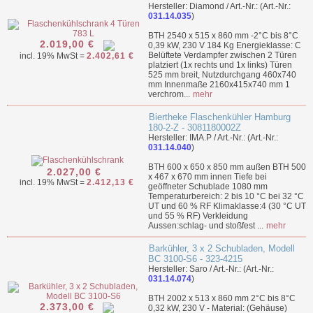
Hersteller: Diamond / Art.-Nr.: (Art.-Nr.:
031.14.035
)
BTH 2540 x 515 x 860 mm -2°C bis 8°C
2.019,00 €
0,39 kW, 230 V 184 Kg Energieklasse: C
Belüftete Verdampfer zwischen 2 Türen
incl. 19% MwSt =
2.402,61 €
platziert (1x rechts und 1x links) Türen
525 mm breit, Nutzdurchgang 460x740
mm Innenmaße 2160x415x740 mm 1
verchrom...
mehr
Biertheke Flaschenkühler Hamburg
180-2-Z - 3081180002Z
Hersteller: IMA.P / Art.-Nr.: (Art.-Nr.:
031.14.040
)
BTH 600 x 650 x 850 mm außen BTH 500
2.027,00 €
x 467 x 670 mm innen Tiefe bei
incl. 19% MwSt =
2.412,13 €
geöffneter Schublade 1080 mm
Temperaturbereich: 2 bis 10 °C bei 32 °C
UT und 60 % RF Klimaklasse:4 (30 °C UT
und 55 % RF) Verkleidung
Aussen:schlag- und stoßfest ...
mehr
Barkühler, 3 x 2 Schubladen, Modell
BC 3100-S6 - 323-4215
Hersteller: Saro / Art.-Nr.: (Art.-Nr.:
031.14.074
)
BTH 2002 x 513 x 860 mm 2°C bis 8°C
2.373,00 €
0,32 kW, 230 V - Material: (Gehäuse)