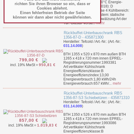
799,00 €
Umgebungstemp. bis 30°C Energie-
richten Sie ihren Browser so ein, dass er
incl. 19% MwSt =
950,81 €
Effizienzklasse (2019/2018): D
Cookies ablehnt.
Klimaklasse: Klimaklasse 4 Kühlbereich:
Einen fehlerfreien Betrieb der Seite
Normalkühlung Kühlsystem: statische
können wir dann aber nicht gewährleisten.
Kühlung mit Zwangsumwälzung Art der
Tür: Glastür Versa...
mehr
Rückbuffet-Unterbauschrank RBS
1356-87-D - 435871300
Hersteller: Tefcold / Art.-Nr.: (Art.-Nr.:
031.14.008
)
BTH 1355 x 520 x 870 mm außen BTH
1265 x 418 x 720 mm innen EPREL-
799,00 €
Registrierungsnummer:1993381
incl. 19% MwSt =
950,81 €
Art:vertikaler Kühlschrank
Energieeffizienzklasse:B
Energieeffizienzindex:13,00
Energieverbrauch:1,80 kWh/24h
Energieverbrauch:657 kWh/...
mehr
Rückbuffet-Unterbauschrank RBS
1356-87-S3 Schiebetüren - 435871310
Hersteller: Tefcold / Art.-Nr.: (Art.-Nr.:
031.14.009
)
BTH 1350 x 526 x 870 mm außen BTH
1265 x 418 x 720 mm innen EPREL-
857,00 €
Registrierungsnummer:1993086
incl. 19% MwSt =
1.019,83 €
Art:vertikaler Kühlschrank
Energieeffizienzklasse:B