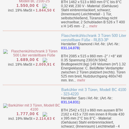
BTH 1462 x 513 x 860 mm 0°C bis 8°C
1.550,00 €
0,32 kW, 230 V - Material: (Gehäuse)
Stahl einbrennlackiert, schwarz;
incl. 19% MwSt =
1.844,50 €
(Innenraum) Leichtmetall - 1 Tür,
selbstschließend, Türanschlag nicht
wechselbar, 2 Schubladen B 526 x T 400
x H 145 mm - 2 ...
mehr
Flaschenkühlschrank 3 Türen 500 Liter
verstellbare Füße - RLB3-3P
Hersteller: Diamond / Art.-Nr.: (Art.-Nr.:
031.14.078
)
BTH 2085 x 515 x 860 mm -2° / +8° kW
1.689,00 €
0.35 Spannung 230/1N 50HZ
Bruttogewicht (kg) 149 Volumen (m³) 1.32
incl. 19% MwSt =
2.009,91 €
Energieklasse: C. Belüfteter Verdampfer
zwischen 2 Türen platziert (rechts). Türen
525 mm breit, Nutzdurchgang 460x740
mm. Inn...
mehr
Barkühler mit 3 Türen, Modell BC 4100
- 323-4220
Hersteller: Saro / Art.-Nr.: (Art.-Nr.:
031.14.031
)
BTH 2542 x 513 x 860 mm aussen BTH
1.777,00 €
2162 x 415 x 720 mm innen 8 Roste 430
x 395 mm 2°C bis 8°C - Material:
incl. 19% MwSt =
2.114,63 €
(Gehäuse) Stahl einbrennlackiert,
schwarz; (Innenraum) Leichtmetall - 4