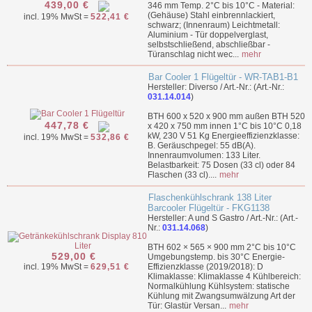
439,00 €
346 mm Temp. 2°C bis 10°C - Material:
(Gehäuse) Stahl einbrennlackiert,
incl. 19% MwSt =
522,41 €
schwarz; (Innenraum) Leichtmetall:
Aluminium - Tür doppelverglast,
selbstschließend, abschließbar -
Türanschlag nicht wec...
mehr
Bar Cooler 1 Flügeltür - WR-TAB1-B1
Hersteller: Diverso / Art.-Nr.: (Art.-Nr.:
031.14.014
)
BTH 600 x 520 x 900 mm außen BTH 520
447,78 €
x 420 x 750 mm innen 1°C bis 10°C 0,18
kW, 230 V 51 Kg Energieeffizienzklasse:
incl. 19% MwSt =
532,86 €
B. Geräuschpegel: 55 dB(A).
Innenraumvolumen: 133 Liter.
Belastbarkeit: 75 Dosen (33 cl) oder 84
Flaschen (33 cl)....
mehr
Flaschenkühlschrank 138 Liter
Barcooler Flügeltür - FKG1138
Hersteller: A und S Gastro / Art.-Nr.: (Art.-
Nr.:
031.14.068
)
BTH 602 × 565 × 900 mm 2°C bis 10°C
529,00 €
Umgebungstemp. bis 30°C Energie-
incl. 19% MwSt =
629,51 €
Effizienzklasse (2019/2018): D
Klimaklasse: Klimaklasse 4 Kühlbereich:
Normalkühlung Kühlsystem: statische
Kühlung mit Zwangsumwälzung Art der
Tür: Glastür Versan...
mehr