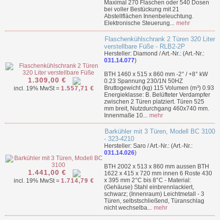
Maximal 270 Flaschen oder 540 Dosen
bei voller Bestückung mit 21
Abstellflächen Innenbeleuchtung.
Elektronische Steuerung...
mehr
Flaschenkühlschrank 2 Türen 320 Liter
verstellbare Füße - RLB2-2P
Hersteller: Diamond / Art.-Nr.: (Art.-Nr.:
031.14.077
)
BTH 1460 x 515 x 860 mm -2° / +8° kW
1.309,00 €
0.23 Spannung 230/1N 50HZ
Bruttogewicht (kg) 115 Volumen (m³) 0.93
incl. 19% MwSt =
1.557,71 €
Energieklasse: B. Belüfteter Verdampfer
zwischen 2 Türen platziert. Türen 525
mm breit, Nutzdurchgang 460x740 mm.
Innenmaße 10...
mehr
Barkühler mit 3 Türen, Modell BC 3100
- 323-4210
Hersteller: Saro / Art.-Nr.: (Art.-Nr.:
031.14.026
)
BTH 2002 x 513 x 860 mm aussen BTH
1.441,00 €
1622 x 415 x 720 mm innen 6 Roste 430
x 395 mm 2°C bis 8°C - Material:
incl. 19% MwSt =
1.714,79 €
(Gehäuse) Stahl einbrennlackiert,
schwarz; (Innenraum) Leichtmetall - 3
Türen, selbstschließend, Türanschlag
nicht wechselba...
mehr