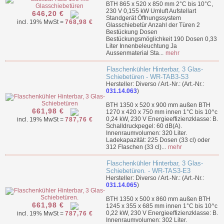
BTH 865 x 520 x 850 mm 2°C bis 10°C,
230 V 0,155 kW Umluft Aufstellart
646,20 €
Standgerät Öffnungssystem
incl. 19% MwSt =
768,98 €
Glasschiebetür Anzahl der Türen 2
Bestückung Dosen
Bestückungsmöglichkeit 190 Dosen 0,33
Liter Innenbeleuchtung Ja
Aussenmaterial Sta...
mehr
Flaschenkühler Hinterbar, 3 Glas-
Schiebetüren - WR-TAB3-S3
Hersteller: Diverso / Art.-Nr.: (Art.-Nr.:
031.14.063
)
BTH 1350 x 520 x 900 mm außen BTH
661,98 €
1270 x 420 x 750 mm innen 1°C bis 10^c
0,24 kW, 230 V Energieeffizienzklasse: B.
incl. 19% MwSt =
787,76 €
Schalldruckpegel: 60 dB(A).
Innenraumvolumen: 320 Liter.
Ladekapazität: 225 Dosen (33 cl) oder
312 Flaschen (33 cl)...
mehr
Flaschenkühler Hinterbar, 3 Glas-
Schiebetüren. - WR-TAS3-E3
Hersteller: Diverso / Art.-Nr.: (Art.-Nr.:
031.14.065
)
BTH 1350 x 500 x 860 mm außen BTH
661,98 €
1245 x 355 x 685 mm innen 1°C bis 10^c
0,22 kW, 230 V Energieeffizienzklasse: B.
incl. 19% MwSt =
787,76 €
Innenraumvolumen: 302 Liter.