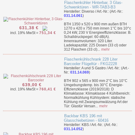
Flaschenkühler Hinterbar, 3 Glas-
Schwenktüren - WR-TAB3-B3
Hersteller: Diverso / Art.-Nr.: (Art.-Nr.:
031.14.061
)
BTH 1350 x 520 x 900 mm außen BTH
631,38 €
1270 x 420 x 750 mm innen 1°C bis 10^c
0,24 kW, 230 V Energieeffizienzklasse: B.
incl. 19% MwSt =
751,34 €
Schalldruckpegel: 60 dB(A).
Innenraumvolumen: 320 Liter.
Ladekapazität: 225 Dosen (33 cl) oder
312 Flaschen (33 cl)...
mehr
Flaschenkühlschrank 228 Liter
Barcooler Flügeltür - FKG2228
Hersteller: A und S Gastro / Art.-Nr.: (Art.-
Nr.:
031.14.069
)
BTH 902 x 565 x 900 mm 2°C bis 10°C
639,00 €
Umgebungstemp. bis 30°C Energie-
incl. 19% MwSt =
760,41 €
Effizienzklasse (2019/2018): D
Klimaklasse: Klimaklasse 4 Kühlbereich:
Normalkühlung Kühlsystem: statische
Kühlung mit Zwangsumwälzung Art der
Tür: Glastür Versan...
mehr
Backbar KBS 196 mit
Glasschiebetüren - 60416
Hersteller: KBS / Art.-Nr.: (Art.-Nr.:
031.14.052
)