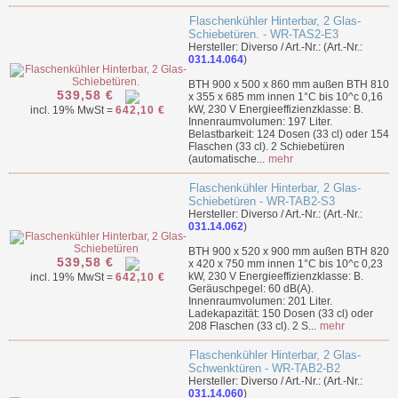
Flaschenkühler Hinterbar, 2 Glas-
Schiebetüren. - WR-TAS2-E3
Hersteller: Diverso / Art.-Nr.: (Art.-Nr.:
031.14.064
)
BTH 900 x 500 x 860 mm außen BTH 810
539,58 €
x 355 x 685 mm innen 1°C bis 10^c 0,16
kW, 230 V Energieeffizienzklasse: B.
incl. 19% MwSt =
642,10 €
Innenraumvolumen: 197 Liter.
Belastbarkeit: 124 Dosen (33 cl) oder 154
Flaschen (33 cl). 2 Schiebetüren
(automatische...
mehr
Flaschenkühler Hinterbar, 2 Glas-
Schiebetüren - WR-TAB2-S3
Hersteller: Diverso / Art.-Nr.: (Art.-Nr.:
031.14.062
)
BTH 900 x 520 x 900 mm außen BTH 820
539,58 €
x 420 x 750 mm innen 1°C bis 10^c 0,23
kW, 230 V Energieeffizienzklasse: B.
incl. 19% MwSt =
642,10 €
Geräuschpegel: 60 dB(A).
Innenraumvolumen: 201 Liter.
Ladekapazität: 150 Dosen (33 cl) oder
208 Flaschen (33 cl). 2 S...
mehr
Flaschenkühler Hinterbar, 2 Glas-
Schwenktüren - WR-TAB2-B2
Hersteller: Diverso / Art.-Nr.: (Art.-Nr.:
031.14.060
)