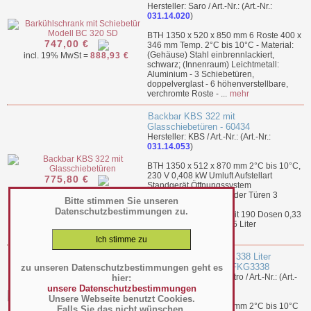
Hersteller: Saro / Art.-Nr.: (Art.-Nr.:
031.14.020
)
BTH 1350 x 520 x 850 mm 6 Roste 400 x
747,00 €
346 mm Temp. 2°C bis 10°C - Material:
(Gehäuse) Stahl einbrennlackiert,
incl. 19% MwSt =
888,93 €
schwarz; (Innenraum) Leichtmetall:
Aluminium - 3 Schiebetüren,
doppelverglast - 6 höhenverstellbare,
verchromte Roste - ...
mehr
Backbar KBS 322 mit
Glasschiebetüren - 60434
Hersteller: KBS / Art.-Nr.: (Art.-Nr.:
031.14.053
)
BTH 1350 x 512 x 870 mm 2°C bis 10°C,
230 V 0,408 kW Umluft Aufstellart
775,80 €
Standgerät Öffnungssystem
incl. 19% MwSt =
923,20 €
Glasschiebetür Anzahl der Türen 3
Bitte stimmen Sie unseren
Bestückung Dosen
Datenschutzbestimmungen zu.
Bestückungsmöglichkeit 190 Dosen 0,33
Liter und 110 Dosen 0,5 Liter
Innenbeleucht...
mehr
Flaschenkühlschrank 338 Liter
Barcooler Flügeltür - FKG3338
zu unseren Datenschutzbestimmungen geht es
Hersteller: A und S Gastro / Art.-Nr.: (Art.-
hier:
Nr.:
031.14.070
)
unsere Datenschutzbestimmungen
Unsere Webseite benutzt Cookies.
BTH 1352 x 565 x 900 mm 2°C bis 10°C
Falls Sie das nicht wünschen,