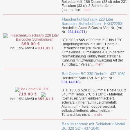
Belastbarkeit: 186 Dosen (33 cl) oder 231
Flaschen (33 cl). 3 Schiebetüren
(automatisc...
mehr
Flaschenkühlschrank 228 Liter
Barcooler Schiebetüren - FKG2228S
Hersteller: A und S Gastro / Art.-Nr.: (Art.-
Nr.:
031.14.071
)
BTH 902 x 565 x 900 mm 2°C bis 10°C
699,00 €
Umgebungstemp. bis 30°C Energie-
incl. 19% MwSt =
831,81 €
Effizienzklasse (2019/2018): D
Klimaklasse: Klimaklasse 4 Kühlbereich:
Normalkühlung Kühlsystem: statische
Kühlung mit Zwangsumwälzung Art der
Tür: Glastür Versan...
mehr
Bar Cooler BC 330 Drehtür - 437-1030
Hersteller: Saro / Art.-Nr.: (Art.-Nr.:
031.14.018
)
BTH 1350 x 520 x 850 mm 6 Roste 500 x
719,00 €
346 mm Temp. 2°C bis 10°C - Material:
(Gehäuse) Stahl einbrennlackiert,
incl. 19% MwSt =
855,61 €
schwarz; (Innenraum) Leichtmetall:
Aluminium - Türen doppelverglast,
selbstschließend, abschließbar -
Türanschlag nicht ...
mehr
Barkühlschrank mit Schiebetür Modell
BC 320 SD - 437-1040