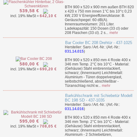
BTH 900 x 520 x 900 mm außen BTH 820
539,58 €
x 420 x 750 mm innen 1°C bis 10^c 0,23
kW, 230 V Energieeffizienzklasse: B.
incl. 19% MwSt =
642,10 €
Geräuschpegel: 60 dB(A).
Innenraumvolumen: 201 Liter.
Ladekapazität: 150 Dosen (33 cl) oder
208 Flaschen (33 cl). 2 s...
mehr
Bar Cooler BC 208 Drehtür - 437-1025
Hersteller: Saro / Art.-Nr.: (Art.-Nr.:
031.14.015
)
BTH 900 x 520 x 850 mm 4 Roste 400 x
580,00 €
346 mm Temp. 2°C bis 10°C - Material:
(Gehäuse) Stahl einbrennlackiert,
incl. 19% MwSt =
690,20 €
schwarz; (Innenraum) Leichtmetall:
Aluminium - Türen doppelverglast,
selbstschließend, abschließbar -
Türanschlag nicht w...
mehr
Barkühlschrank mit Schiebetür Modell
BC 198 SD - 437-1035
Hersteller: Saro / Art.-Nr.: (Art.-Nr.:
031.14.016
)
BTH 900 x 520 x 850 mm 4 Roste 400 x
595,00 €
346 mm Temp. 2°C bis 10°C - Material:
(Gehäuse) Stahl einbrennlackiert,
incl. 19% MwSt =
708,05 €
schwarz; (Innenraum) Leichtmetall:
Aluminium - 2 Schiebetüren,