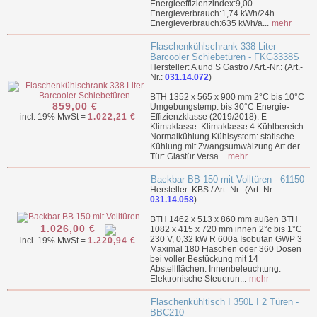
Energieeffizienzindex:9,00
Energieverbrauch:1,74 kWh/24h
Energieverbrauch:635 kWh/a...
mehr
Flaschenkühlschrank 338 Liter
Barcooler Schiebetüren - FKG3338S
Hersteller: A und S Gastro / Art.-Nr.: (Art.-
Nr.:
031.14.072
)
BTH 1352 x 565 x 900 mm 2°C bis 10°C
859,00 €
Umgebungstemp. bis 30°C Energie-
incl. 19% MwSt =
1.022,21 €
Effizienzklasse (2019/2018): E
Klimaklasse: Klimaklasse 4 Kühlbereich:
Normalkühlung Kühlsystem: statische
Kühlung mit Zwangsumwälzung Art der
Tür: Glastür Versa...
mehr
Backbar BB 150 mit Volltüren - 61150
Hersteller: KBS / Art.-Nr.: (Art.-Nr.:
031.14.058
)
BTH 1462 x 513 x 860 mm außen BTH
1.026,00 €
1082 x 415 x 720 mm innen 2°c bis 1°C
230 V, 0,32 kW R 600a Isobutan GWP 3
incl. 19% MwSt =
1.220,94 €
Maximal 180 Flaschen oder 360 Dosen
bei voller Bestückung mit 14
Abstellflächen. Innenbeleuchtung.
Elektronische Steuerun...
mehr
Flaschenkühltisch I 350L I 2 Türen -
BBC210