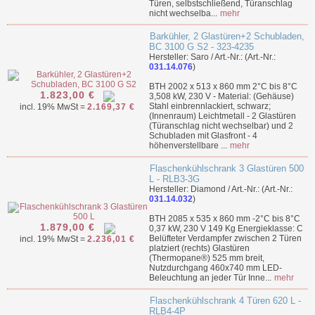
Türen, selbstschließend, Türanschlag
nicht wechselba...
mehr
Barkühler, 2 Glastüren+2 Schubladen,
BC 3100 G S2 - 323-4235
Hersteller: Saro / Art.-Nr.: (Art.-Nr.:
031.14.076
)
BTH 2002 x 513 x 860 mm 2°C bis 8°C
1.823,00 €
3,508 kW, 230 V - Material: (Gehäuse)
Stahl einbrennlackiert, schwarz;
incl. 19% MwSt =
2.169,37 €
(Innenraum) Leichtmetall - 2 Glastüren
(Türanschlag nicht wechselbar) und 2
Schubladen mit Glasfront - 4
höhenverstellbare ...
mehr
Flaschenkühlschrank 3 Glastüren 500
L - RLB3-3G
Hersteller: Diamond / Art.-Nr.: (Art.-Nr.:
031.14.032
)
BTH 2085 x 535 x 860 mm -2°C bis 8°C
1.879,00 €
0,37 kW, 230 V 149 Kg Energieklasse: C
Belüfteter Verdampfer zwischen 2 Türen
incl. 19% MwSt =
2.236,01 €
platziert (rechts) Glastüren
(Thermopane®) 525 mm breit,
Nutzdurchgang 460x740 mm LED-
Beleuchtung an jeder Tür Inne...
mehr
Flaschenkühlschrank 4 Türen 620 L -
RLB4-4P