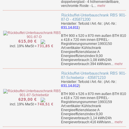
doppelverglast - 4 höhenverstellbare,
verchromte Roste - L...
mehr
Rückbuffet-Unterbauschrank RBS 901-
87-D - 435871200
Hersteller: Tefcold / Art.-Nr.: (Art.-Nr.:
031.14.011
)
BTH 900 x 520 x 870 mm außen BTH 810
x 418 x 720 mm innen EPREL-
615,00 €
Registrierungsnummer:1993150
incl. 19% MwSt =
731,85 €
Art:vertikaler Kühlschrank
Energieeffizienzklasse:A
Energieeffizienzindex:9,00
Energieverbrauch:1,08 kWh/24h
Energieverbrauch:394 kWh/ann...
mehr
Rückbuffet-Unterbauschrank RBS 901-
87-Schiebetür - 435871210
Hersteller: Tefcold / Art.-Nr.: (Art.-Nr.:
031.14.012
)
BTH 900 x 526 x 870 mm außen BTH 810
x 418 x 720 mm innen EPREL-
629,00 €
Registrierungsnummer:1993159
incl. 19% MwSt =
748,51 €
Art:vertikaler Kühlschrank
Energieeffizienzklasse:A
Energieeffizienzindex:9,00
Energieverbrauch:1,14 kWh/24h
Energieverbrauch:416 kWh/ann...
mehr