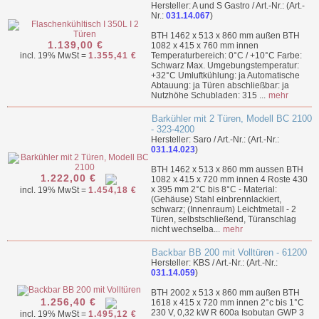
Hersteller: A und S Gastro / Art.-Nr.: (Art.-
Nr.:
031.14.067
)
BTH 1462 x 513 x 860 mm außen BTH
1.139,00 €
1082 x 415 x 760 mm innen
incl. 19% MwSt =
1.355,41 €
Temperaturbereich: 0°C / +10°C Farbe:
Schwarz Max. Umgebungstemperatur:
+32°C Umluftkühlung: ja Automatische
Abtauung: ja Türen abschließbar: ja
Nutzhöhe Schubladen: 315 ...
mehr
Barkühler mit 2 Türen, Modell BC 2100
- 323-4200
Hersteller: Saro / Art.-Nr.: (Art.-Nr.:
031.14.023
)
BTH 1462 x 513 x 860 mm aussen BTH
1.222,00 €
1082 x 415 x 720 mm innen 4 Roste 430
x 395 mm 2°C bis 8°C - Material:
incl. 19% MwSt =
1.454,18 €
(Gehäuse) Stahl einbrennlackiert,
schwarz; (Innenraum) Leichtmetall - 2
Türen, selbstschließend, Türanschlag
nicht wechselba...
mehr
Backbar BB 200 mit Volltüren - 61200
Hersteller: KBS / Art.-Nr.: (Art.-Nr.:
031.14.059
)
BTH 2002 x 513 x 860 mm außen BTH
1.256,40 €
1618 x 415 x 720 mm innen 2°c bis 1°C
230 V, 0,32 kW R 600a Isobutan GWP 3
incl. 19% MwSt =
1.495,12 €