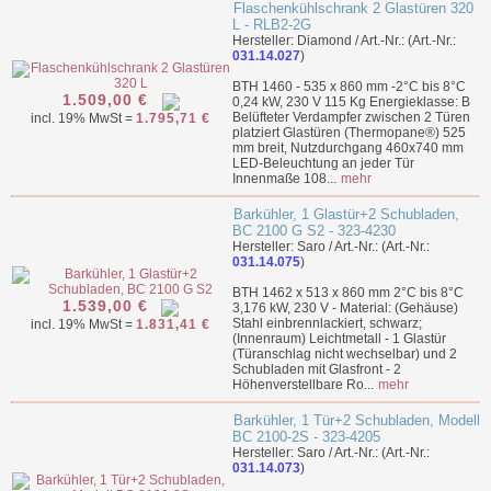
Flaschenkühlschrank 2 Glastüren 320
L - RLB2-2G
Hersteller: Diamond / Art.-Nr.: (Art.-Nr.:
031.14.027
)
BTH 1460 - 535 x 860 mm -2°C bis 8°C
1.509,00 €
0,24 kW, 230 V 115 Kg Energieklasse: B
Belüfteter Verdampfer zwischen 2 Türen
incl. 19% MwSt =
1.795,71 €
platziert Glastüren (Thermopane®) 525
mm breit, Nutzdurchgang 460x740 mm
LED-Beleuchtung an jeder Tür
Innenmaße 108...
mehr
Barkühler, 1 Glastür+2 Schubladen,
BC 2100 G S2 - 323-4230
Hersteller: Saro / Art.-Nr.: (Art.-Nr.:
031.14.075
)
BTH 1462 x 513 x 860 mm 2°C bis 8°C
1.539,00 €
3,176 kW, 230 V - Material: (Gehäuse)
Stahl einbrennlackiert, schwarz;
incl. 19% MwSt =
1.831,41 €
(Innenraum) Leichtmetall - 1 Glastür
(Türanschlag nicht wechselbar) und 2
Schubladen mit Glasfront - 2
Höhenverstellbare Ro...
mehr
Barkühler, 1 Tür+2 Schubladen, Modell
BC 2100-2S - 323-4205
Hersteller: Saro / Art.-Nr.: (Art.-Nr.:
031.14.073
)