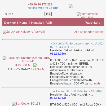
+49 30 70 177 229
Hotline Mo-Fr 9-17 Uhr
Suche
Desktop
|
Home
|
Kontakt
|
AGB
Warenkorb
Alle Kategorien zeigen
Rückbuffet-Unterbauschrank RBS 601-
87-D - 435871125
Hersteller: Tefcold / Art.-Nr.: (Art.-Nr.:
031.14.066
)
BTH 600 x 520 x 870 mm außen BTH 510
x 418 x 720 mm innen EPREL-
419,00 €
Registrierungsnummer:1993139
incl. 19% MwSt =
498,61 €
Art:vertikaler Kühlschrank
Energieeffizienzklasse:A
Energieeffizienzindex:9,00
Energieverbrauch:0,96 kWh/24h
Energieverbrauch:350 kWh/ann...
mehr
Bar Cooler BC 138 Drtehtür - 437-1020
Hersteller: Saro / Art.-Nr.: (Art.-Nr.:
031.14.013
)
BTH 600 x 520 x 850 mm 2 Roste 500 x