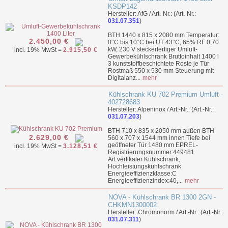
KSDP142
Hersteller: AfG / Art.-Nr.: (Art.-Nr.:
031.07.351
)
BTH 1440 x 815 x 2080 mm Temperatur:
2.450,00 €
0°C bis 10°C bei UT 43°C, 65% RF 0,70
kW, 230 V steckerfertiger Umluft-
incl. 19% MwSt =
2.915,50 €
Gewerbekühlschrank Bruttoinhalt 1400 l
3 kunststoffbeschichtete Roste je Tür
Rostmaß 550 x 530 mm Steuerung mit
Digitalanz...
mehr
Kühlschrank KU 702 Premium Umluft -
402728683
Hersteller: Alpeninox / Art.-Nr.: (Art.-Nr.:
031.07.203
)
BTH 710 x 835 x 2050 mm außen BTH
2.629,00 €
560 x 707 x 1544 mm innen Tiefe bei
geöffneter Tür 1480 mm EPREL-
incl. 19% MwSt =
3.128,51 €
Registrierungsnummer:449481
Art:vertikaler Kühlschrank,
Hochleistungskühlschrank
Energieeffizienzklasse:C
Energieeffizienzindex:40,...
mehr
NOVA - Kühlschrank BR 1300 2GN -
CHKMN1300002
Hersteller: Chromonorm / Art.-Nr.: (Art.-Nr.:
031.07.311
)