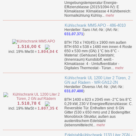
Umgebungstemperatur Energie-
Effizienzklasse (2015/1094-IV): E
Klimaklasse: Klimaklasse 4 Kühlbereich:
Normalkühlung Kühlsy...
mehr
Kühlschrank MM5 APO - 486-4010
Hersteller: Saro / Art.-Nr.: (Art.-Nr.:
031.07.371
)
BTH 750 x 740(45) x 1900 mm außen
1.516,00 €
BTH 650 x 538 x 1480 mm innen 4 Roste
650 x 530 mm (GN) 1°C bis 8°C -
incl. 19% MwSt =
1.804,04 €
Material: (Gehäuse) Edelstahl;
(Innenraum) Kunststoff, weiß -
Klimaklasse: 4 - Umluftventilator -
Digitales Thermostat - Türan...
mehr
Kühlschrank UL 1200 Liter 2 Türen, 2
GN auf Rädern - WR-GN12-2N
Hersteller: Diverso / Art.-Nr.: (Art.-Nr.:
031.07.400
)
BTH 1400 x 823 x 2045 mm -2°C bis 8°C
1.518,78 €
0,29 kW, 230 V Energieeffizienzklasse: C.
Reversible Tür. Enthalten sind: 6 GN
incl. 19% MwSt =
1.807,35 €
Gitter (530 x 650 mm) und 2 Bodengitter.
Monoblock-Struktur, außen aus
austenitischem Edelstahl
(lebensmittelecht...
mehr
Edelstahlkühlschrank 1133 Liter 2GN -