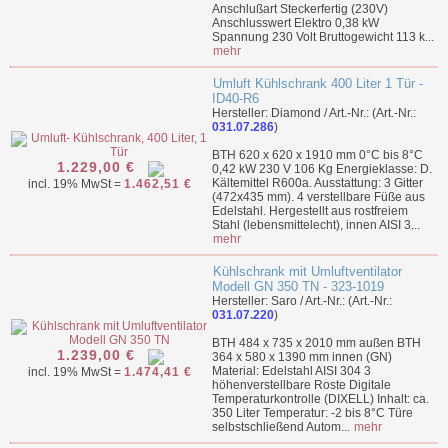
Anschlußart Steckerfertig (230V)
Anschlusswert Elektro 0,38 kW
Spannung 230 Volt Bruttogewicht 113 k...
mehr
Umluft Kühlschrank 400 Liter 1 Tür -
ID40-R6
Hersteller: Diamond / Art.-Nr.: (Art.-Nr.:
031.07.286
)
BTH 620 x 620 x 1910 mm 0°C bis 8°C
1.229,00 €
0,42 kW 230 V 106 Kg Energieklasse: D.
Kältemittel R600a. Ausstattung: 3 Gitter
incl. 19% MwSt =
1.462,51 €
(472x435 mm). 4 verstellbare Füße aus
Edelstahl. Hergestellt aus rostfreiem
Stahl (lebensmittelecht), innen AISI 3...
mehr
Kühlschrank mit Umluftventilator
Modell GN 350 TN - 323-1019
Hersteller: Saro / Art.-Nr.: (Art.-Nr.:
031.07.220
)
BTH 484 x 735 x 2010 mm außen BTH
1.239,00 €
364 x 580 x 1390 mm innen (GN)
Material: Edelstahl AISI 304 3
incl. 19% MwSt =
1.474,41 €
höhenverstellbare Roste Digitale
Temperaturkontrolle (DIXELL) Inhalt: ca.
350 Liter Temperatur: -2 bis 8°C Türe
selbstschließend Autom...
mehr