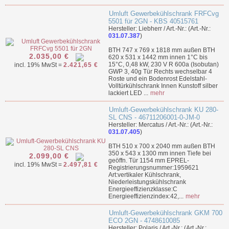
Umluft Gewerbekühlschrank FRFCvg
5501 für 2GN - KBS 40515761
Hersteller: Liebherr / Art.-Nr.: (Art.-Nr.:
031.07.387
)
BTH 747 x 769 x 1818 mm außen BTH
2.035,00 €
620 x 531 x 1442 mm innen 1°C bis
15°C, 0,48 kW, 230 V R 600a (Isobutan)
incl. 19% MwSt =
2.421,65 €
GWP 3, 40g Tür Rechts wechselbar 4
Roste und ein Bodenrost Edelstahl-
Volltürkühlschrank Innen Kunstoff silber
lackiert LED ...
mehr
Umluft-Gewerbekühlschrank KU 280-
SL CNS - 46711206001-0-JM-0
Hersteller: Mercatus / Art.-Nr.: (Art.-Nr.:
031.07.405
)
BTH 510 x 700 x 2040 mm außen BTH
350 x 543 x 1300 mm innen Tiefe bei
2.099,00 €
geöffn. Tür 1154 mm EPREL-
incl. 19% MwSt =
2.497,81 €
Registrierungsnummer:1959621
Art:vertikaler Kühlschrank,
Niederleistungskühlschrank
Energieeffizienzklasse:C
Energieeffizienzindex:42,...
mehr
Umluft-Gewerbekühlschrank GKM 700
ECO 2GN - 4748610085
Hersteller: Polaris / Art.-Nr.: (Art.-Nr.: