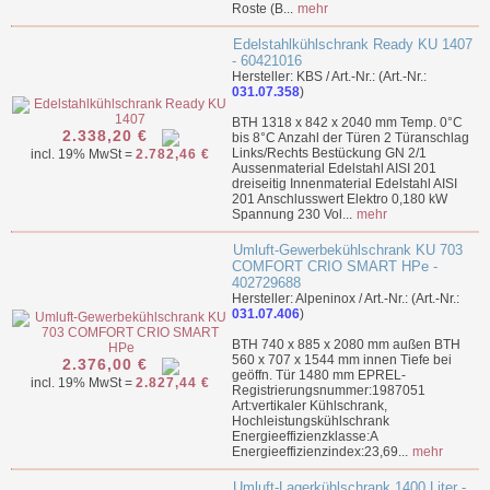
Roste (B...
mehr
Edelstahlkühlschrank Ready KU 1407
- 60421016
Hersteller: KBS / Art.-Nr.: (Art.-Nr.:
031.07.358
)
BTH 1318 x 842 x 2040 mm Temp. 0°C
2.338,20 €
bis 8°C Anzahl der Türen 2 Türanschlag
Links/Rechts Bestückung GN 2/1
incl. 19% MwSt =
2.782,46 €
Aussenmaterial Edelstahl AISI 201
dreiseitig Innenmaterial Edelstahl AISI
201 Anschlusswert Elektro 0,180 kW
Spannung 230 Vol...
mehr
Umluft-Gewerbekühlschrank KU 703
COMFORT CRIO SMART HPe -
402729688
Hersteller: Alpeninox / Art.-Nr.: (Art.-Nr.:
031.07.406
)
BTH 740 x 885 x 2080 mm außen BTH
560 x 707 x 1544 mm innen Tiefe bei
2.376,00 €
geöffn. Tür 1480 mm EPREL-
incl. 19% MwSt =
2.827,44 €
Registrierungsnummer:1987051
Art:vertikaler Kühlschrank,
Hochleistungskühlschrank
Energieeffizienzklasse:A
Energieeffizienzindex:23,69...
mehr
Umluft-Lagerkühlschrank 1400 Liter -