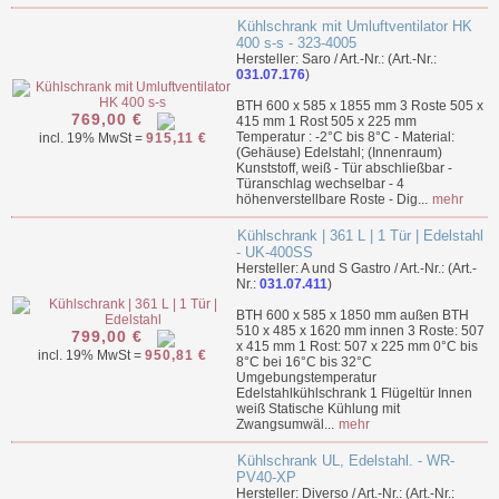
Kühlschrank mit Umluftventilator HK
400 s-s - 323-4005
Hersteller: Saro / Art.-Nr.: (Art.-Nr.:
031.07.176
)
BTH 600 x 585 x 1855 mm 3 Roste 505 x
769,00 €
415 mm 1 Rost 505 x 225 mm
Temperatur : -2°C bis 8°C - Material:
incl. 19% MwSt =
915,11 €
(Gehäuse) Edelstahl; (Innenraum)
Kunststoff, weiß - Tür abschließbar -
Türanschlag wechselbar - 4
höhenverstellbare Roste - Dig...
mehr
Kühlschrank | 361 L | 1 Tür | Edelstahl
- UK-400SS
Hersteller: A und S Gastro / Art.-Nr.: (Art.-
Nr.:
031.07.411
)
BTH 600 x 585 x 1850 mm außen BTH
510 x 485 x 1620 mm innen 3 Roste: 507
799,00 €
x 415 mm 1 Rost: 507 x 225 mm 0°C bis
incl. 19% MwSt =
950,81 €
8°C bei 16°C bis 32°C
Umgebungstemperatur
Edelstahlkühlschrank 1 Flügeltür Innen
weiß Statische Kühlung mit
Zwangsumwäl...
mehr
Kühlschrank UL, Edelstahl. - WR-
PV40-XP
Hersteller: Diverso / Art.-Nr.: (Art.-Nr.: