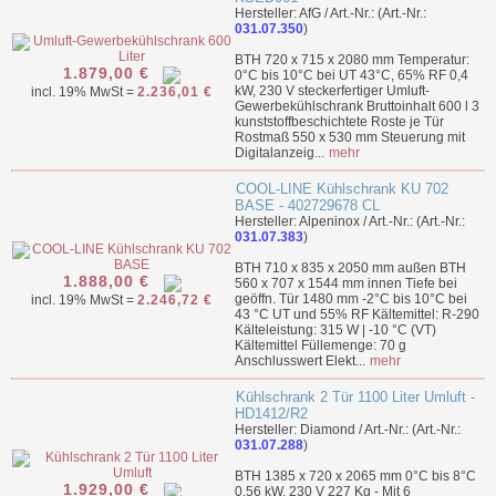
Hersteller: AfG / Art.-Nr.: (Art.-Nr.:
031.07.350
)
BTH 720 x 715 x 2080 mm Temperatur:
1.879,00 €
0°C bis 10°C bei UT 43°C, 65% RF 0,4
kW, 230 V steckerfertiger Umluft-
incl. 19% MwSt =
2.236,01 €
Gewerbekühlschrank Bruttoinhalt 600 l 3
kunststoffbeschichtete Roste je Tür
Rostmaß 550 x 530 mm Steuerung mit
Digitalanzeig...
mehr
COOL-LINE Kühlschrank KU 702
BASE - 402729678 CL
Hersteller: Alpeninox / Art.-Nr.: (Art.-Nr.:
031.07.383
)
BTH 710 x 835 x 2050 mm außen BTH
1.888,00 €
560 x 707 x 1544 mm innen Tiefe bei
geöffn. Tür 1480 mm -2°C bis 10°C bei
incl. 19% MwSt =
2.246,72 €
43 °C UT und 55% RF Kältemittel: R-290
Kälteleistung: 315 W | -10 °C (VT)
Kältemittel Füllemenge: 70 g
Anschlusswert Elekt...
mehr
Kühlschrank 2 Tür 1100 Liter Umluft -
HD1412/R2
Hersteller: Diamond / Art.-Nr.: (Art.-Nr.:
031.07.288
)
BTH 1385 x 720 x 2065 mm 0°C bis 8°C
1.929,00 €
0,56 kW, 230 V 227 Kg - Mit 6