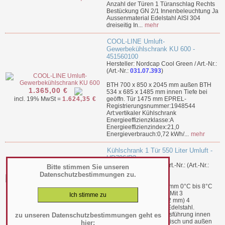
Anzahl der Türen 1 Türanschlag Rechts
Bestückung GN 2/1 Innenbeleuchtung Ja
Aussenmaterial Edelstahl AISI 304
dreiseitig In...
mehr
COOL-LINE Umluft-
Gewerbekühlschrank KU 600 -
451560100
Hersteller: Nordcap Cool Green / Art.-Nr.:
(Art.-Nr.:
031.07.393
)
BTH 700 x 850 x 2045 mm außen BTH
1.365,00 €
534 x 685 x 1485 mm innen Tiefe bei
incl. 19% MwSt =
1.624,35 €
geöffn. Tür 1475 mm EPREL-
Registrierungsnummer:1948544
Art:vertikaler Kühlschrank
Energieeffizienzklasse:A
Energieeffizienzindex:21,0
Energieverbrauch:0,72 kWh/...
mehr
Kühlschrank 1 Tür 550 Liter Umluft -
HD706/R2
Hersteller: Diamond / Art.-Nr.: (Art.-Nr.:
Bitte stimmen Sie unseren
031.07.287
)
Datenschutzbestimmungen zu.
BTH 690 x 720 x 2065 mm 0°C bis 8°C
1.369,00 €
0,25 kW, 230 V 120 Kg Mit 3
Einsatzrosten (560x542 mm) 4
incl. 19% MwSt =
1.629,11 €
verstellbare Füße aus Edelstahl.
Monoblock-Struktur, Ausführung innen
zu unseren Datenschutzbestimmungen geht es
aus Aluminium austenitisch und außen
hier: