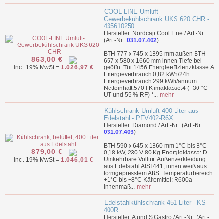
COOL-LINE Umluft-
Gewerbekühlschrank UKS 620 CHR -
435610250
Hersteller: Nordcap Cool Line / Art.-Nr.:
(Art.-Nr.:
031.07.402
)
BTH 777 x 745 x 1895 mm außen BTH
863,00 €
657 x 580 x 1660 mm innen Tiefe bei
incl. 19% MwSt =
1.026,97 €
geöffn. Tür 1456 Energieeffizienzklasse:A
Energieverbrauch:0,82 kWh/24h
Energieverbrauch:299 kWh/annum
Nettoinhalt:570 l Klimaklasse:4 (+30 °C
UT und 55 % RF) *...
mehr
Kühlschrank Umluft 400 Liter aus
Edelstahl - PFV402-R6X
Hersteller: Diamond / Art.-Nr.: (Art.-Nr.:
031.07.403
)
BTH 590 x 645 x 1860 mm 1°C bis 8°C
879,00 €
0,18 kW, 230 V 80 Kg Energieklasse: D
Umkehrbare Volltür. Außenverkleidung
incl. 19% MwSt =
1.046,01 €
aus Edelstahl AISI 441, innen weiß aus
formgepresstem ABS. Temperaturbereich:
+1°C bis +8°C Kältemittel: R600a
Innenmaß...
mehr
Edelstahlkühlschrank 451 Liter - KS-
400R
Hersteller: A und S Gastro / Art.-Nr.: (Art.-