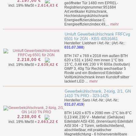
2.197,00 €
geöffneter Tür 1480 mm EPREL-
incl. 19% MwSt =
2.614,43 €
Registrierungsnummer:951684
Art:vertikaler Kühlschrank,
Hochleistungskühlschrank
Energieeffizienzklasse:C
Energieeffizienzindex:49,...
mehr
Umluft Gewerbekühlschrank FRFCvg
6501 für 2GN - KBS 40516461
Hersteller: Liebherr / Art.-Nr.: (Art.-Nr.:
031.07.388
)
BTH 747 x 769 x 2018 mm außen BTH
2.218,00 €
620 x 531 x 1642 mm innen 1°C bis
15°C, 0,48 kW, 230 V R 600a (Isobutan)
incl. 19% MwSt =
2.639,42 €
GWP 3, 40g Tür Rechts wechselbar 5
Roste und ein Bodenrost Edelstahl-
Volltürkühlschrank Innen Kunstoff silber
lackiert LED ...
mehr
Gewerbekühlschrank, 2-türig, 2/1, GN
1410 TN PRO - 323-1425
Hersteller: Saro / Art.-Nr.: (Art.-Nr.:
031.07.419
)
BTH 1420 x 875 x 2090 mm -2°C bis 8°C
2.238,00 €
0,13 kW, 230 V - Material: (Gehäuse)
Edelstahl AISI 430, (Innenraum) Edelstahl
incl. 19% MwSt =
2.663,22 €
AISI 304 - 2 Türen, selbstschließend,
abschließbar, mit praktischer
Magnetdichtung - 6 höhenverstellbare