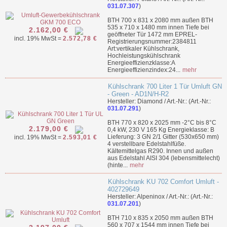
031.07.307
)
BTH 700 x 831 x 2080 mm außen BTH
535 x 710 x 1480 mm innen Tiefe bei
2.162,00 €
geöffneter Tür 1472 mm EPREL-
incl. 19% MwSt =
2.572,78 €
Registrierungsnummer:2384811
Art:vertikaler Kühlschrank,
Hochleistungskühlschrank
Energieeffizienzklasse:A
Energieeffizienzindex:24...
mehr
Kühlschrank 700 Liter 1 Tür Umluft GN
- Green - AD1N/H-R2
Hersteller: Diamond / Art.-Nr.: (Art.-Nr.:
031.07.291
)
BTH 770 x 820 x 2025 mm -2°C bis 8°C
2.179,00 €
0,4 kW, 230 V 165 Kg Energieklasse: B
Lieferung: 3 GN 2/1 Gitter (530x650 mm)
incl. 19% MwSt =
2.593,01 €
4 verstellbare Edelstahlfüße.
Kältemittelgas R290. Innen und außen
aus Edelstahl AISI 304 (lebensmittelecht)
(hinte...
mehr
Kühlschrank KU 702 Comfort Umluft -
402729649
Hersteller: Alpeninox / Art.-Nr.: (Art.-Nr.:
031.07.201
)
BTH 710 x 835 x 2050 mm außen BTH
560 x 707 x 1544 mm innen Tiefe bei