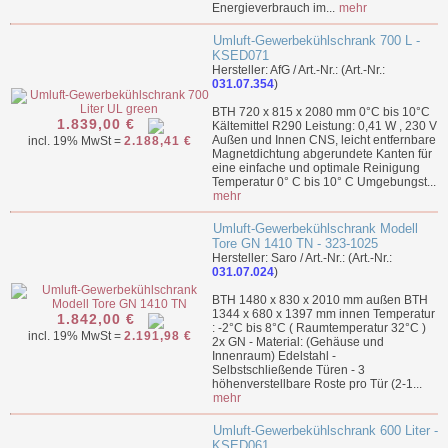
Energieverbrauch im...
mehr
Umluft-Gewerbekühlschrank 700 L -
KSED071
Hersteller: AfG / Art.-Nr.: (Art.-Nr.:
031.07.354
)
BTH 720 x 815 x 2080 mm 0°C bis 10°C
1.839,00 €
Kältemittel R290 Leistung: 0,41 W , 230 V
Außen und Innen CNS, leicht entfernbare
incl. 19% MwSt =
2.188,41 €
Magnetdichtung abgerundete Kanten für
eine einfache und optimale Reinigung
Temperatur 0° C bis 10° C Umgebungst...
mehr
Umluft-Gewerbekühlschrank Modell
Tore GN 1410 TN - 323-1025
Hersteller: Saro / Art.-Nr.: (Art.-Nr.:
031.07.024
)
BTH 1480 x 830 x 2010 mm außen BTH
1344 x 680 x 1397 mm innen Temperatur
1.842,00 €
: -2°C bis 8°C ( Raumtemperatur 32°C )
incl. 19% MwSt =
2.191,98 €
2x GN - Material: (Gehäuse und
Innenraum) Edelstahl -
Selbstschließende Türen - 3
höhenverstellbare Roste pro Tür (2-1...
mehr
Umluft-Gewerbekühlschrank 600 Liter -
KSED061