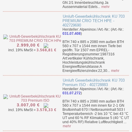
GN 2/1 Innenbeleuchtung Ja
Aussenmaterial Edels...
mehr
Umluft-Gewerbekühlschrank KU 703
PREMIUM CRIO TECH HPE -
402729690
Hersteller: Alpeninox / Art.-Nr.: (Art.-Nr.:
031.07.408
)
BTH 740 x 885 x 2080 mm außen BTH
2.999,00 €
560 x 707 x 1544 mm innen Tiefe bei
incl. 19% MwSt =
3.568,81 €
geöffn. Tür 1507 mm EPREL-
Registrierungsnummer:1987316
Art:vertikaler Kühlschrank,
Hochleistungskühlschrank
Energieeffizienzklasse:A
Energieeffizienzindex:22,30...
mehr
Umluft Gewerbekühlschrank KU 703
Premium ISO - 402728883
Hersteller: Alpeninox / Art.-Nr.: (Art.-Nr.:
031.07.272
)
BTH 740 x 885 x 2080 mm außen BTH
3.007,00 €
560 x 707 x 1544 mm innen für 2-1 GN
Bruttoinhalt 670 l Nettorauminhalt 503 l
incl. 19% MwSt =
3.578,33 €
Temperaturbereich -2 bis 10 °C bei 43 °C
UT und 60 % RF Klimaklasse 5 (40 °C UT
und 40% RF) Relative Luftfeuchtigkeit ...
mehr