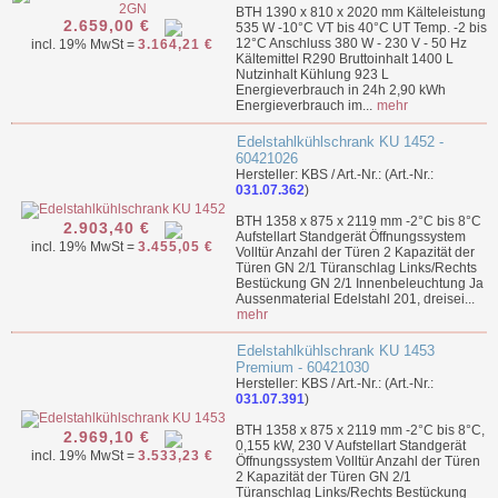
BTH 1390 x 810 x 2020 mm Kälteleistung
2.659,00 €
535 W -10°C VT bis 40°C UT Temp. -2 bis
12°C Anschluss 380 W - 230 V - 50 Hz
incl. 19% MwSt =
3.164,21 €
Kältemittel R290 Bruttoinhalt 1400 L
Nutzinhalt Kühlung 923 L
Energieverbrauch in 24h 2,90 kWh
Energieverbrauch im...
mehr
Edelstahlkühlschrank KU 1452 -
60421026
Hersteller: KBS / Art.-Nr.: (Art.-Nr.:
031.07.362
)
BTH 1358 x 875 x 2119 mm -2°C bis 8°C
2.903,40 €
Aufstellart Standgerät Öffnungssystem
incl. 19% MwSt =
3.455,05 €
Volltür Anzahl der Türen 2 Kapazität der
Türen GN 2/1 Türanschlag Links/Rechts
Bestückung GN 2/1 Innenbeleuchtung Ja
Aussenmaterial Edelstahl 201, dreisei...
mehr
Edelstahlkühlschrank KU 1453
Premium - 60421030
Hersteller: KBS / Art.-Nr.: (Art.-Nr.:
031.07.391
)
BTH 1358 x 875 x 2119 mm -2°C bis 8°C,
2.969,10 €
0,155 kW, 230 V Aufstellart Standgerät
incl. 19% MwSt =
3.533,23 €
Öffnungssystem Volltür Anzahl der Türen
2 Kapazität der Türen GN 2/1
Türanschlag Links/Rechts Bestückung