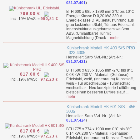
031.07.401
)
BTH 600 x 685 x 1890 mm 2°C bis 10°C
799,00 €
Energie Klasse D 0,20 kW, 230 V
incl. 19% MwSt =
950,81 €
Energieklasse D. Außenausführung aus
grau lackiertem Stahl, Tür aus Edelstahl.
Innenstruktur aus geformtem weißem
ABS. (Umlaufbare) Tür mit
Magnetdichtung (Druck...
mehr
Kühlschrank Modell HK 400 S/S PRO
- 323-4305
Hersteller: Saro / Art.-Nr.: (Art.-Nr.:
031.07.421
)
BTH 600 x 635 x 1855 mm -2°C bis 8°C
817,00 €
0,08 kW, 230 V - Material: (Gehäuse)
Edelstahl, weiß, (Innenraum) Kunststoff,
incl. 19% MwSt =
972,23 €
weiß - Tür abschließbar - Türanschlag
wechselbar - Neu konzipierte Luftführung
bietet einen besseren Luftkreislauf ...
mehr
Kühlschrank Modell HK 601 S/S - 456-
3005
Hersteller: Saro / Art.-Nr.: (Art.-Nr.:
031.07.424
)
BTH 775 x 774 x 1900 mm 0°C bis 8°C
817,00 €
0,14 kW, 230 V - Material: (Gehäuse)
incl. 19% MwSt =
972,23 €
Edelstahl, (Innenraum) Kunststoff, weiß