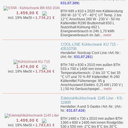
031.07.309
)
BTH 695 x 810 x 2020 mm Kälteleistung
1.459,00 €
360 W -10 °C VT - 40°C UT Temp. 2 bis
incl. 19% MwSt =
1.736,21 €
12°C Anschluss 260 W - 230 V - 50 Hz
Kältemittel R290 Bruttoinhalt 650 L
Nutzinhalt Kühlung 462 L
Energieverbrauch in 24h 1,70 kWh
Energieverbrauch im Jah...
mehr
COOL-LINE Kühlschrank KU 715 -
43510706
Hersteller: Nordcap Cool Line / Art.-Nr.:
(Art.-Nr.:
031.07.281
)
BTH 740 x 830 x 2010 mm außen BTH
1.474,00 €
533 x 700 x 1400 mm innen
incl. 19% MwSt =
1.754,06 €
Temperaturbereich: -2 bis 10 °C bei 35
°C UT und 70 % RF Kältemittel: R-290
Kältemittel Füllemenge: 95 g
Anschlusswert Elektro: 0,25 kW | 230 V |
1 | 50 Hz Geräuschpegel:...
mehr
Edelstahlkühlschrank 1145 Liter - KS-
1180R
Hersteller: A und S Gastro / Art.-Nr.: (Art.-
Nr.:
031.07.416
)
BTH 1480 x 730 x 2010 mm außen BTH
1.499,00 €
1360 x 600 x 1400 mm innen Rostgröße:
incl. 19% MwSt =
1.783,81 €
530 x 550 mm -2°C bis 8°C bis 30°C