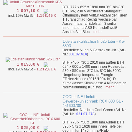
BTH 777 x 695 x 1890 mm 0°C bis 8°C
1.007,10 €
0,13 kW, 230 V Aufstellart Standgerät
Öffnungssystem Volltür Anzahl der Türen
incl. 19% MwSt =
1.198,45 €
1 Türanschlag Rechts wechselbar
Aussenmaterial Edelstahl 3 seitig
Innenmaterial ABS Kunststoff weiß
Anschlußart Stec...
mehr
Edelstahlkühlschrank 525 Liter - KS-
580R
Hersteller: A und S Gastro / Art.-Nr.: (Art.-
Nr.:
031.07.414
)
BTH 740 x 730 x 2010 mm außen BTH
1.019,00 €
624 x 600 x 1400 mm innen Rostgröße:
incl. 19% MwSt =
1.212,61 €
530 x 550 mm -2°C bis 8°C bis 30°C
Umgebungstemperatur Energie-
Effizienzklasse (2015/1094-IV): D
Klimaklasse: Klimaklasse 4 Kühlbereich:
Normalkühlung Kühlsyst...
mehr
COOL-LINE Umluft-
Gewerbekühlschrank RCX 600 GL -
451600700
Hersteller: Nordcap Cool Green / Art.-Nr.:
(Art.-Nr.:
031.07.278
)
BTH 775 x 756 x 1900 mm Außen BTH
596 x 572 x 1628 mm innen Tiefe bei
1.025,00 €
geöffn. Tür 1476 mm EPREL-