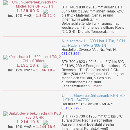
BTH 740 x 830 x 2010 mm außen BTH
1.129,00 €
604 x 680 x 1397 mm innen Temp. -2°C
bis 8°C - Material: (Gehäuse und
incl. 19% MwSt =
1.343,51 €
Innenraum) Edelstahl -
Selbstschließende Tür - Türanschlag
wechselbar - 3 höhenverstellbare Roste
(2-1 GN) - Digitale Temperat...
mehr
Kühlschrank UL 600 Liter 1 Tür, 2 GN
auf Rädern - WR-GN06-1N
Hersteller: Diverso / Art.-Nr.: (Art.-Nr.:
031.07.399
)
BTH 700 x 823 x 2045 mm -2°C bis 8°C
1.131,18 €
0,21 kW, 230 V Energieeffizienzklasse: C.
Reversible Tür. Enthalten sind: 3 GN
incl. 19% MwSt =
1.346,10 €
Gitter (530 x 650 mm) und 1 Bodengitter.
Monoblock-Struktur, außen aus
austenitischem Edelstahl
(lebensmittelecht)...
mehr
Umluft Gewerbekühlschrank KBS 702
U CHR - 347706
Hersteller: KBS / Art.-Nr.: (Art.-Nr.:
031.07.379
)
BTH 777 x 730 x 1960 mm 0°C bis 8°C
Türanschlag Rechts wechselbar
1.214,10 €
Aussenmaterial Edelstahl 3 seitig
incl. 19% MwSt =
1.444,78 €
Innenmaterial Kunststoff weiß