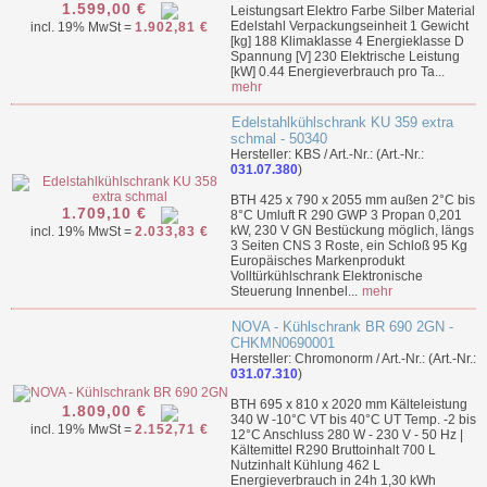
1.599,00 €
Leistungsart Elektro Farbe Silber Material
Edelstahl Verpackungseinheit 1 Gewicht
incl. 19% MwSt =
1.902,81 €
[kg] 188 Klimaklasse 4 Energieklasse D
Spannung [V] 230 Elektrische Leistung
[kW] 0.44 Energieverbrauch pro Ta...
mehr
Edelstahlkühlschrank KU 359 extra
schmal - 50340
Hersteller: KBS / Art.-Nr.: (Art.-Nr.:
031.07.380
)
BTH 425 x 790 x 2055 mm außen 2°C bis
1.709,10 €
8°C Umluft R 290 GWP 3 Propan 0,201
kW, 230 V GN Bestückung möglich, längs
incl. 19% MwSt =
2.033,83 €
3 Seiten CNS 3 Roste, ein Schloß 95 Kg
Europäisches Markenprodukt
Volltürkühlschrank Elektronische
Steuerung Innenbel...
mehr
NOVA - Kühlschrank BR 690 2GN -
CHKMN0690001
Hersteller: Chromonorm / Art.-Nr.: (Art.-Nr.:
031.07.310
)
BTH 695 x 810 x 2020 mm Kälteleistung
1.809,00 €
340 W -10°C VT bis 40°C UT Temp. -2 bis
incl. 19% MwSt =
2.152,71 €
12°C Anschluss 280 W - 230 V - 50 Hz |
Kältemittel R290 Bruttoinhalt 700 L
Nutzinhalt Kühlung 462 L
Energieverbrauch in 24h 1,30 kWh