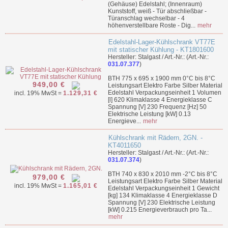
(Gehäuse) Edelstahl; (Innenraum)
Kunststoff, weiß - Tür abschließbar -
Türanschlag wechselbar - 4
höhenverstellbare Roste - Dig...
mehr
Edelstahl-Lager-Kühlschrank VT77E
mit statischer Kühlung - KT1801600
Hersteller: Stalgast / Art.-Nr.: (Art.-Nr.:
031.07.377
)
BTH 775 x 695 x 1900 mm 0°C bis 8°C
949,00 €
Leistungsart Elektro Farbe Silber Material
Edelstahl Verpackungseinheit 1 Volumen
incl. 19% MwSt =
1.129,31 €
[l] 620 Klimaklasse 4 Energieklasse C
Spannung [V] 230 Frequenz [Hz] 50
Elektrische Leistung [kW] 0.13
Energieve...
mehr
Kühlschrank mit Rädern, 2GN. -
KT4011650
Hersteller: Stalgast / Art.-Nr.: (Art.-Nr.:
031.07.374
)
BTH 740 x 830 x 2010 mm -2°C bis 8°C
979,00 €
Leistungsart Elektro Farbe Silber Material
incl. 19% MwSt =
1.165,01 €
Edelstahl Verpackungseinheit 1 Gewicht
[kg] 134 Klimaklasse 4 Energieklasse D
Spannung [V] 230 Elektrische Leistung
[kW] 0.215 Energieverbrauch pro Ta...
mehr