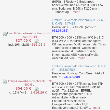
(HIPS) - 4 Roste + 1 Bodenrost,
höhenverstellbar, 4 Roste B 668 x T 525
mm, Bodenrost B 668 x T 210 mm -
Türanschlag ...
mehr
Umluft Gewerbekühlschrank KBS 402
U CHR - 347415
Hersteller: KBS / Art.-Nr.: (Art.-Nr.:
031.07.385
)
BTH 600 x 600 x 1850 mm 0°C bis 8°C
837,00 €
0,13 kW, 230 V Aufstellart Standgerät
Öffnungssystem Volltür Anzahl der Türen
incl. 19% MwSt =
996,03 €
1 Türanschlag Rechts wechselbar
Aussenmaterial Edelstahl 3 seitig
Innenmaterial ABS Kunststoff weiß
Anschlußart Stec...
mehr
Umluft-Gewerbekühlschrank RCX 400
GL - 451400700
Hersteller: Nordcap Cool Green / Art.-Nr.:
(Art.-Nr.:
031.07.200
)
BTH 600 x 666 x 1875 mm außen BTH
460 x 467 x 1643 mm innen Tiefe bei
854,00 €
geöffn. Tür: 1220 mm EPREL-
incl. 19% MwSt =
1.016,26 €
Registrierungsnummer:21406
Art:vertikaler Kühlschrank
Energieeffizienzklasse:A
Energieeffizienzindex:18,20
Energieverbrauch:0,41 kWh/...
mehr