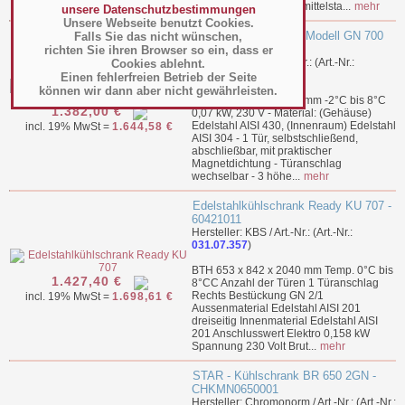
aus Edelstahl (Lebensmittelsta...
mehr
unsere Datenschutzbestimmungen
Unsere Webseite benutzt Cookies.
Gewerbekühlschrank Modell GN 700
Falls Sie das nicht wünschen,
PRO - 323-1420
richten Sie ihren Browser so ein, dass er
Hersteller: Saro / Art.-Nr.: (Art.-Nr.:
Cookies ablehnt.
031.07.418
)
Einen fehlerfreien Betrieb der Seite
können wir dann aber nicht gewährleisten.
BTH 740 x 875 x 2090 mm -2°C bis 8°C
1.382,00 €
0,07 kW, 230 V - Material: (Gehäuse)
Edelstahl AISI 430, (Innenraum) Edelstahl
incl. 19% MwSt =
1.644,58 €
AISI 304 - 1 Tür, selbstschließend,
abschließbar, mit praktischer
Magnetdichtung - Türanschlag
wechselbar - 3 höhe...
mehr
Edelstahlkühlschrank Ready KU 707 -
60421011
Hersteller: KBS / Art.-Nr.: (Art.-Nr.:
031.07.357
)
BTH 653 x 842 x 2040 mm Temp. 0°C bis
1.427,40 €
8°CC Anzahl der Türen 1 Türanschlag
Rechts Bestückung GN 2/1
incl. 19% MwSt =
1.698,61 €
Aussenmaterial Edelstahl AISI 201
dreiseitig Innenmaterial Edelstahl AISI
201 Anschlusswert Elektro 0,158 kW
Spannung 230 Volt Brut...
mehr
STAR - Kühlschrank BR 650 2GN -
CHKMN0650001
Hersteller: Chromonorm / Art.-Nr.: (Art.-Nr.: