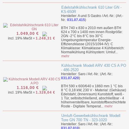
Edelstahlkühlschrank 610 Liter GN -
KS-650R
Hersteller: A und S Gastro / Art.-Nr.: (Art.-
Nr.:
031.07.415
)
BTH 740 x 830 x 2010 mm außen BTH
624 x 700 x 1400 mm innen Rostgröße:
1.049,00 €
2GN -2°C bis 8°C bis 30°C
incl. 19% MwSt =
1.248,31 €
Umgebungstemperatur Energie-
Effizienzklasse (2015/1094-IV): C
Klimaklasse: Klimaklasse 4 Kühlbereich:
Normalkühlung Kühlsystem: Umluf...
mehr
Kühlschrank Modell ARV 430 CS A PO
- 486-2520
Hersteller: Saro / Art.-Nr.: (Art.-Nr.:
031.07.420
)
BTH 590 x 600/640 x 1860 mm 1 °C bis
1.116,00 €
8 °C 0,18 kW, 230 V - Material: (Gehäuse)
incl. 19% MwSt =
1.328,04 €
Edelstahl; (Innenraum) Kunststoff, weiß -
1 Tür, selbstschließend, abschließbar - 4
höhenverstellbare, kunststoffbeschichtete
Roste - Digitale Temperat...
mehr
Umluft-Gewerbekühlschrank Modell
Tore GN 700 TN - 323-1020
Hersteller: Saro / Art.-Nr.: (Art.-Nr.:
031.07.010
)