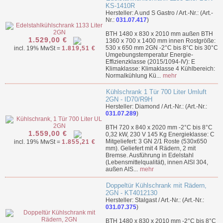
KS-1410R
Hersteller: A und S Gastro / Art.-Nr.: (Art.-
Nr.:
031.07.417
)
BTH 1480 x 830 x 2010 mm außen BTH
1.529,00 €
1360 x 700 x 1400 mm innen Rostgröße:
530 x 650 mm 2GN -2°C bis 8°C bis 30°C
incl. 19% MwSt =
1.819,51 €
Umgebungstemperatur Energie-
Effizienzklasse (2015/1094-IV): E
Klimaklasse: Klimaklasse 4 Kühlbereich:
Normalkühlung Kü...
mehr
Kühlschrank 1 Tür 700 Liter Umluft
2GN - ID70/R9H
Hersteller: Diamond / Art.-Nr.: (Art.-Nr.:
031.07.289
)
BTH 720 x 840 x 2020 mm -2°C bis 8°C
1.559,00 €
0,32 kW, 230 V 145 Kg Energieklasse: C
Mitgeliefert: 3 GN 2/1 Roste (530x650
incl. 19% MwSt =
1.855,21 €
mm). Geliefert mit 4 Rädern, 2 mit
Bremse. Ausführung in Edelstahl
(Lebensmittelqualität), innen AISI 304,
außen AIS...
mehr
Doppeltür Kühlschrank mit Rädern,
2GN - KT4012130
Hersteller: Stalgast / Art.-Nr.: (Art.-Nr.:
031.07.375
)
BTH 1480 x 830 x 2010 mm -2°C bis 8°C