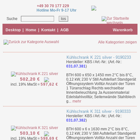
+49 30 70 177 229
Hotline Mo-Fr 9-17 Uhr
Suche
Desktop
|
Home
|
Kontakt
|
AGB
Warenkorb
Alle Kategorien zeigen
Kühlschrank K 221 silver - 9190233
Hersteller: KBS / Art.-Nr.: (Art.-Nr.:
031.07.381
)
BTH 600 x 650 x 1450 mm 2°C bis 8°C,
502,20 €
0,12 kW, 230 V Still Aufstellart Standgerät
Öffnungssystem Volltür Anzahl der Türen
incl. 19% MwSt =
597,62 €
1 Türanschlag Rechts wechselbar
Innenbeleuchtung Ja Aussenmaterial
Edelstahlvolltür, Seitenwände Stahlblech
g...
mehr
Kühlschrank K 311 silver - 9190333
Hersteller: KBS / Art.-Nr.: (Art.-Nr.:
031.07.382
)
BTH 600 x 6 x 1630 mm 2°C bis 8°C,
503,10 €
0,12 kW, 230 V Still Aufstellart Standgerät
Öffnungssystem Volltür Anzahl der Türen
incl. 19% MwSt =
598,69 €