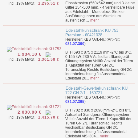
Einsatzrosten (560x542 mm) und 3 kleine
incl. 19% MwSt =
2.295,51 €
Gitter 154x500 mm). - 4 verstellbare Füße
aus Edelstahl. - Monoblock-Struktur,
Ausführung innen aus Aluminium
austenitisch ...
mehr
Edelstahlkühlschrank KU 753
Premium - 60421028
Hersteller: KBS / Art.-Nr.: (Art.-Nr.:
031.07.390
)
BTH 693 x 875 x 2119 mm -2°C bis 8°C,
1.934,10 €
0,155 kW, 230 V Aufstellart Standgerät
incl. 19% MwSt =
2.301,58 €
Öffnungssystem Volltür Anzahl der Türen
1 Kapazität der Türen GN 2/1
Türanschlag Rechts Bestückung GN 2/1
Innenbeleuchtung Ja Aussenmaterial
Edelstahl 20...
mehr
Edelstahl-Gewerbekühlschrank KU
722 GN 2/1 - 169721
Hersteller: KBS / Art.-Nr.: (Art.-Nr.:
031.07.395
)
BTH 702 x 830 x 2090 mm -2°C bis 8°C
2.030,00 €
Aufstellart Standgerät Öffnungssystem
incl. 19% MwSt =
2.415,70 €
Volltür Anzahl der Türen 1 Kapazität der
Türen GN 2/1 Türanschlag Rechts
wechselbar Bestückung GN 2/1
Innenbeleuchtung Ja Aussenmaterial
Edelstahl AISI 304...
mehr