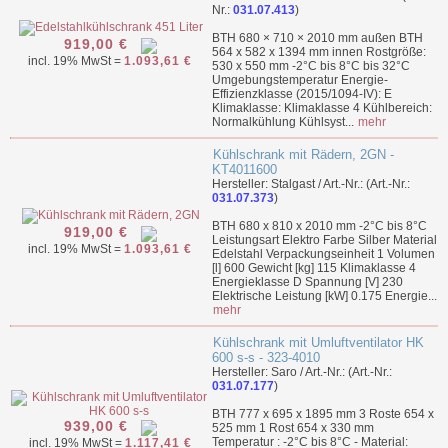
Nr.:
031.07.413
)
BTH 680 × 710 × 2010 mm außen BTH
919,00 €
564 x 582 x 1394 mm innen Rostgröße:
incl. 19% MwSt =
1.093,61 €
530 x 550 mm -2°C bis 8°C bis 32°C
Umgebungstemperatur Energie-
Effizienzklasse (2015/1094-IV): E
Klimaklasse: Klimaklasse 4 Kühlbereich:
Normalkühlung Kühlsyst...
mehr
Kühlschrank mit Rädern, 2GN -
KT4011600
Hersteller: Stalgast / Art.-Nr.: (Art.-Nr.:
031.07.373
)
BTH 680 x 810 x 2010 mm -2°C bis 8°C
919,00 €
Leistungsart Elektro Farbe Silber Material
incl. 19% MwSt =
1.093,61 €
Edelstahl Verpackungseinheit 1 Volumen
[l] 600 Gewicht [kg] 115 Klimaklasse 4
Energieklasse D Spannung [V] 230
Elektrische Leistung [kW] 0.175 Energie...
mehr
Kühlschrank mit Umluftventilator HK
600 s-s - 323-4010
Hersteller: Saro / Art.-Nr.: (Art.-Nr.:
031.07.177
)
BTH 777 x 695 x 1895 mm 3 Roste 654 x
939,00 €
525 mm 1 Rost 654 x 330 mm
Temperatur : -2°C bis 8°C - Material:
incl. 19% MwSt =
1.117,41 €