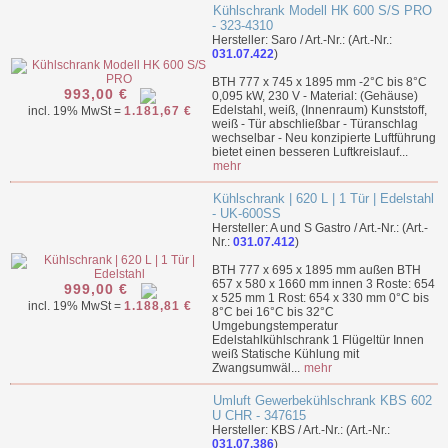
Kühlschrank Modell HK 600 S/S PRO
- 323-4310
Hersteller: Saro / Art.-Nr.: (Art.-Nr.:
031.07.422
)
BTH 777 x 745 x 1895 mm -2°C bis 8°C
993,00 €
0,095 kW, 230 V - Material: (Gehäuse)
Edelstahl, weiß, (Innenraum) Kunststoff,
incl. 19% MwSt =
1.181,67 €
weiß - Tür abschließbar - Türanschlag
wechselbar - Neu konzipierte Luftführung
bietet einen besseren Luftkreislauf...
mehr
Kühlschrank | 620 L | 1 Tür | Edelstahl
- UK-600SS
Hersteller: A und S Gastro / Art.-Nr.: (Art.-
Nr.:
031.07.412
)
BTH 777 x 695 x 1895 mm außen BTH
657 x 580 x 1660 mm innen 3 Roste: 654
999,00 €
x 525 mm 1 Rost: 654 x 330 mm 0°C bis
incl. 19% MwSt =
1.188,81 €
8°C bei 16°C bis 32°C
Umgebungstemperatur
Edelstahlkühlschrank 1 Flügeltür Innen
weiß Statische Kühlung mit
Zwangsumwäl...
mehr
Umluft Gewerbekühlschrank KBS 602
U CHR - 347615
Hersteller: KBS / Art.-Nr.: (Art.-Nr.:
031.07.386
)