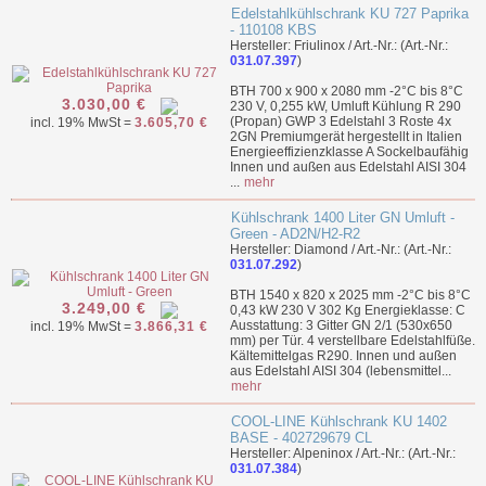
Edelstahlkühlschrank KU 727 Paprika
- 110108 KBS
Hersteller: Friulinox / Art.-Nr.: (Art.-Nr.:
031.07.397
)
BTH 700 x 900 x 2080 mm -2°C bis 8°C
3.030,00 €
230 V, 0,255 kW, Umluft Kühlung R 290
(Propan) GWP 3 Edelstahl 3 Roste 4x
incl. 19% MwSt =
3.605,70 €
2GN Premiumgerät hergestellt in Italien
Energieeffizienzklasse A Sockelbaufähig
Innen und außen aus Edelstahl AISI 304
...
mehr
Kühlschrank 1400 Liter GN Umluft -
Green - AD2N/H2-R2
Hersteller: Diamond / Art.-Nr.: (Art.-Nr.:
031.07.292
)
BTH 1540 x 820 x 2025 mm -2°C bis 8°C
3.249,00 €
0,43 kW 230 V 302 Kg Energieklasse: C
Ausstattung: 3 Gitter GN 2/1 (530x650
incl. 19% MwSt =
3.866,31 €
mm) per Tür. 4 verstellbare Edelstahlfüße.
Kältemittelgas R290. Innen und außen
aus Edelstahl AISI 304 (lebensmittel...
mehr
COOL-LINE Kühlschrank KU 1402
BASE - 402729679 CL
Hersteller: Alpeninox / Art.-Nr.: (Art.-Nr.:
031.07.384
)