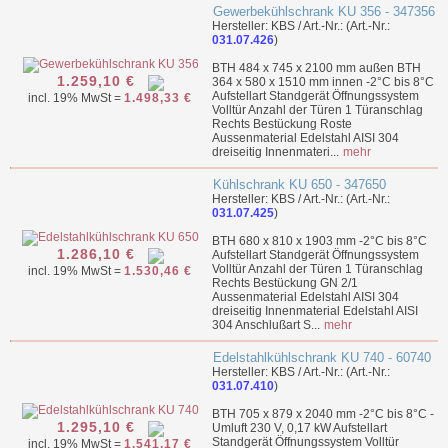
Gewerbekühlschrank KU 356 - 347356
Hersteller: KBS / Art.-Nr.: (Art.-Nr.:
031.07.426
)
BTH 484 x 745 x 2100 mm außen BTH
1.259,10 €
364 x 580 x 1510 mm innen -2°C bis 8°C
Aufstellart Standgerät Öffnungssystem
incl. 19% MwSt =
1.498,33 €
Volltür Anzahl der Türen 1 Türanschlag
Rechts Bestückung Roste
Aussenmaterial Edelstahl AISI 304
dreiseitig Innenmateri...
mehr
Kühlschrank KU 650 - 347650
Hersteller: KBS / Art.-Nr.: (Art.-Nr.:
031.07.425
)
BTH 680 x 810 x 1903 mm -2°C bis 8°C
1.286,10 €
Aufstellart Standgerät Öffnungssystem
Volltür Anzahl der Türen 1 Türanschlag
incl. 19% MwSt =
1.530,46 €
Rechts Bestückung GN 2/1
Aussenmaterial Edelstahl AISI 304
dreiseitig Innenmaterial Edelstahl AISI
304 Anschlußart S...
mehr
Edelstahlkühlschrank KU 740 - 60740
Hersteller: KBS / Art.-Nr.: (Art.-Nr.:
031.07.410
)
BTH 705 x 879 x 2040 mm -2°C bis 8°C -
1.295,10 €
Umluft 230 V, 0,17 kW Aufstellart
Standgerät Öffnungssystem Volltür
incl. 19% MwSt =
1.541,17 €