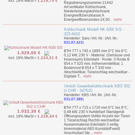
incl. 19% MwSt =
1.219,75 €
Registrierungsnummer:21442
Art:vertikaler Kühlschrank,
Niederleistungskühlschrank
Energieeffizienzklasse:A
Energieeffizienzindex:24,50...
mehr
Kühlschrank Modell HK 600I S/S -
323-4410
Hersteller: Saro / Art.-Nr.: (Art.-Nr.:
031.07.423
)
BTH 777 x 745 x 1895 mm 0°C bis 8°C
1.029,00 €
0,12 kW, 230 V - Material: (Gehäuse und
incl. 19% MwSt =
1.224,51 €
Innenraum) Edelstahl - Roste: 3 Roste B
654 x T 525 mm, höhenverstellbar, 1
Bodenrost B 654 x T 330 mm -
Abschließbar, Türanschlag wechselbar -
Digitale T...
mehr
Umluft Gewerbekühlschrank KBS 502
U CHR - 347515
Hersteller: KBS / Art.-Nr.: (Art.-Nr.:
031.07.389
)
BTH 777 x 715 x 1720 mm 0°C bis 8°C,
1.032,30 €
0,48 kW, 230 V Aufstellart Standgerät
Öffnungssystem Volltür Anzahl der Türen
incl. 19% MwSt =
1.228,44 €
1 Türanschlag Rechts wechselbar
Aussenmaterial Edelstahl 3 seitig
Innenmaterial ABS Kunststoff weiß
Anschlußart Ste...
mehr