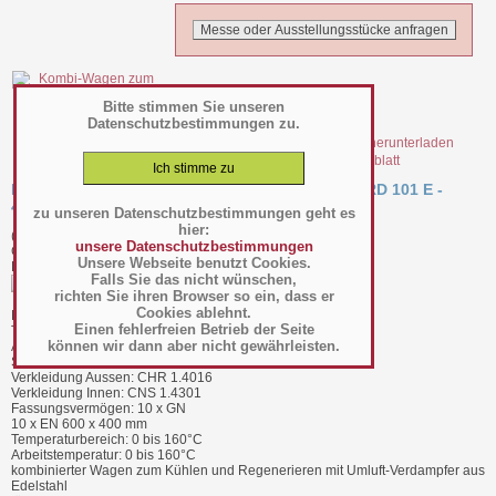
Bitte stimmen Sie unseren
Datenschutzbestimmungen zu.
file_22423.pdf Datenblatt
Kombi-Wagen zum Kühlen und Regenerieren RRD 101 E -
437054101
zu unseren Datenschutzbestimmungen geht es
hier:
(Art.-Nr.:
024.09.044
)
unsere Datenschutzbestimmungen
GTIN: 4063377156271
Unsere Webseite benutzt Cookies.
Hersteller/Großhändler Moduline
Falls Sie das nicht wünschen,
richten Sie ihren Browser so ein, dass er
Cookies ablehnt.
BTH 880 x 829 x 1640 mm
Einen fehlerfreien Betrieb der Seite
Tiefe bei geöffneter Tür 1537 mm
können wir dann aber nicht gewährleisten.
Anschlusswert Elektro: 7 kW - 3N - 50 Hz - 400 V
Schutzart: IPX4, spritzwassergeschützt
Verkleidung Aussen: CHR 1.4016
Verkleidung Innen: CNS 1.4301
Fassungsvermögen: 10 x GN
10 x EN 600 x 400 mm
Temperaturbereich: 0 bis 160°C
Arbeitstemperatur: 0 bis 160°C
kombinierter Wagen zum Kühlen und Regenerieren mit Umluft-Verdampfer aus
Edelstahl