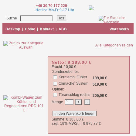
+49 30 70 177 229
Hotline Mo-Fr 9-17 Uhr
Suche
Desktop
|
Home
|
Kontakt
|
AGB
Warenkorb
Alle Kategorien zeigen
Netto:
8.383,00
€
Fracht: 10,00 €
Sonderzubehör:
Kerntemp. Fühler
199,00 €
Climachef System
519,00 €
Option:
Türanschlag rechts
205,00 €
Menge
Summe:
8.383,00
€
zzgl. 19% MWSt. =
9.975,77
€