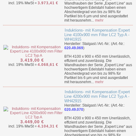
incl. 19% MwSt =
3.973,41 €
Wandhauben der Serie „Expert Line“ aus
hochwertigem Edelstahl haben einen
Abscheidegrad von bis zu 98% für
Partikel bis 6 µm und sind ausgestattet
mit herausnehm...
mehr
Induktions- mit Kompensation Expert
Line 4100x900 mm Filter LC2 Typ A -
WH41915
Hersteller: Stalgast / Art.-Nr.: (Art.-Nr.:
020.49.069
)
BTH 4100 x 900 x 450 mm Unerlässlich,
3.419,00 €
effizient und zuverlässig. Die
incl. 19% MwSt =
4.068,61 €
Wandhauben der Serie „Expert Line“ aus
hochwertigem Edelstahl haben einen
Abscheidegrad von bis zu 98% für
Partikel bis 6 µm und sind ausgestattet
mit herausnehm...
mehr
Induktions- mit Kompensation Expert
Line 4200x900 mm Filter LC2 Typ A -
WH42915
Hersteller: Stalgast / Art.-Nr.: (Art.-Nr.:
020.49.070
)
BTH 4200 x 900 x 450 mm Unerlässlich,
3.449,00 €
effizient und zuverlässig. Die
incl. 19% MwSt =
4.104,31 €
Wandhauben der Serie „Expert Line“ aus
hochwertigem Edelstahl haben einen
Abscheidegrad von bis zu 98% für