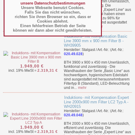
BTH 1900 x 900 x 450 mm Unerlässlich,
unsere Datenschutzbestimmungen
1.909,00 €
effizient und zuverlässig. Die
Unsere Webseite benutzt Cookies.
incl. 19% MwSt =
2.271,71 €
Wandhauben der Serie „Expert Line“ aus
Falls Sie das nicht wünschen,
hochwertigem Edelstahl haben einen
richten Sie ihren Browser so ein, dass er
Abscheidegrad von bis zu 98% für
Cookies ablehnt.
Partikel bis 6 µm und sind ausgestattet
Einen fehlerfreien Betrieb der Seite
mit herausnehm...
mehr
können wir dann aber nicht gewährleisten.
Induktions- mit Kompensation Basic
Line 3900 mm x 900 mm Filter B -
WH39905
Hersteller: Stalgast / Art.-Nr.: (Art.-Nr.:
020.49.028
)
BTH 3900 x 900 x 450 mm Unerlässlich,
1.949,00 €
funktional und zuverlässig - Die
incl. 19% MwSt =
2.319,31 €
Wandhauben der Serie „Basic Line“ aus
hochwertigem, hygienischem Edelstahl
sind ausgestattet mit herausnehmbarem
Filtertyp B (Standard), LED-Beleuchtung
und in...
mehr
Induktions- mit Kompensation Expert
Line 2000x900 mm Filter LC2 Typ A -
WH20915
Hersteller: Stalgast / Art.-Nr.: (Art.-Nr.:
020.49.048
)
BTH 2000 x 900 x 450 mm Unerlässlich,
1.949,00 €
effizient und zuverlässig. Die
incl. 19% MwSt =
2.319,31 €
Wandhauben der Serie „Expert Line“ aus