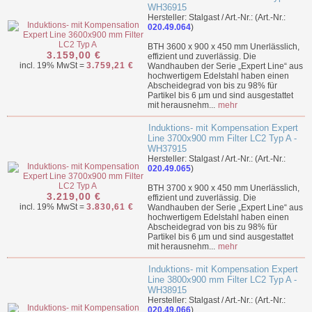
WH36915
Hersteller: Stalgast / Art.-Nr.: (Art.-Nr.:
020.49.064
)
BTH 3600 x 900 x 450 mm Unerlässlich,
3.159,00 €
effizient und zuverlässig. Die
incl. 19% MwSt =
3.759,21 €
Wandhauben der Serie „Expert Line“ aus
hochwertigem Edelstahl haben einen
Abscheidegrad von bis zu 98% für
Partikel bis 6 µm und sind ausgestattet
mit herausnehm...
mehr
Induktions- mit Kompensation Expert
Line 3700x900 mm Filter LC2 Typ A -
WH37915
Hersteller: Stalgast / Art.-Nr.: (Art.-Nr.:
020.49.065
)
BTH 3700 x 900 x 450 mm Unerlässlich,
3.219,00 €
effizient und zuverlässig. Die
incl. 19% MwSt =
3.830,61 €
Wandhauben der Serie „Expert Line“ aus
hochwertigem Edelstahl haben einen
Abscheidegrad von bis zu 98% für
Partikel bis 6 µm und sind ausgestattet
mit herausnehm...
mehr
Induktions- mit Kompensation Expert
Line 3800x900 mm Filter LC2 Typ A -
WH38915
Hersteller: Stalgast / Art.-Nr.: (Art.-Nr.:
020.49.066
)