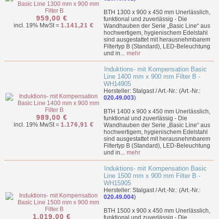
BTH 1300 x 900 x 450 mm Unerlässlich,
959,00 €
funktional und zuverlässig - Die
incl. 19% MwSt =
1.141,21 €
Wandhauben der Serie „Basic Line“ aus
hochwertigem, hygienischem Edelstahl
sind ausgestattet mit herausnehmbarem
Filtertyp B (Standard), LED-Beleuchtung
und in...
mehr
Induktions- mit Kompensation Basic
Line 1400 mm x 900 mm Filter B -
WH14905
Hersteller: Stalgast / Art.-Nr.: (Art.-Nr.:
020.49.003
)
BTH 1400 x 900 x 450 mm Unerlässlich,
989,00 €
funktional und zuverlässig - Die
incl. 19% MwSt =
1.176,91 €
Wandhauben der Serie „Basic Line“ aus
hochwertigem, hygienischem Edelstahl
sind ausgestattet mit herausnehmbarem
Filtertyp B (Standard), LED-Beleuchtung
und in...
mehr
Induktions- mit Kompensation Basic
Line 1500 mm x 900 mm Filter B -
WH15905
Hersteller: Stalgast / Art.-Nr.: (Art.-Nr.:
020.49.004
)
BTH 1500 x 900 x 450 mm Unerlässlich,
1.019,00 €
funktional und zuverlässig - Die