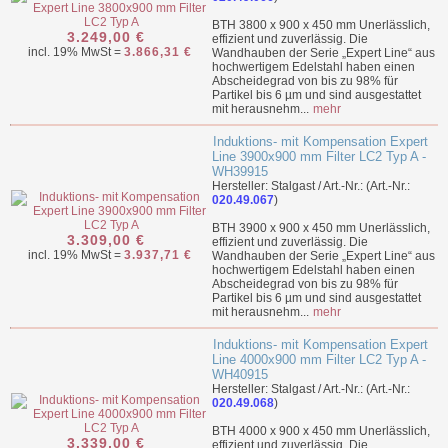
BTH 3800 x 900 x 450 mm Unerlässlich,
3.249,00 €
effizient und zuverlässig. Die
incl. 19% MwSt =
3.866,31 €
Wandhauben der Serie „Expert Line“ aus
hochwertigem Edelstahl haben einen
Abscheidegrad von bis zu 98% für
Partikel bis 6 µm und sind ausgestattet
mit herausnehm...
mehr
Induktions- mit Kompensation Expert
Line 3900x900 mm Filter LC2 Typ A -
WH39915
Hersteller: Stalgast / Art.-Nr.: (Art.-Nr.:
020.49.067
)
BTH 3900 x 900 x 450 mm Unerlässlich,
3.309,00 €
effizient und zuverlässig. Die
incl. 19% MwSt =
3.937,71 €
Wandhauben der Serie „Expert Line“ aus
hochwertigem Edelstahl haben einen
Abscheidegrad von bis zu 98% für
Partikel bis 6 µm und sind ausgestattet
mit herausnehm...
mehr
Induktions- mit Kompensation Expert
Line 4000x900 mm Filter LC2 Typ A -
WH40915
Hersteller: Stalgast / Art.-Nr.: (Art.-Nr.:
020.49.068
)
BTH 4000 x 900 x 450 mm Unerlässlich,
3.339,00 €
effizient und zuverlässig. Die