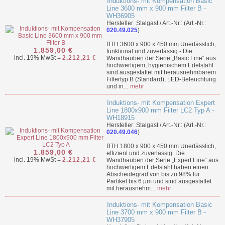
Induktions- mit Kompensation Basic
Line 3600 mm x 900 mm Filter B -
WH36905
Hersteller: Stalgast / Art.-Nr.: (Art.-Nr.:
020.49.025
)
BTH 3600 x 900 x 450 mm Unerlässlich,
1.859,00 €
funktional und zuverlässig - Die
incl. 19% MwSt =
2.212,21 €
Wandhauben der Serie „Basic Line“ aus
hochwertigem, hygienischem Edelstahl
sind ausgestattet mit herausnehmbarem
Filtertyp B (Standard), LED-Beleuchtung
und in...
mehr
Induktions- mit Kompensation Expert
Line 1800x900 mm Filter LC2 Typ A -
WH18915
Hersteller: Stalgast / Art.-Nr.: (Art.-Nr.:
020.49.046
)
BTH 1800 x 900 x 450 mm Unerlässlich,
1.859,00 €
effizient und zuverlässig. Die
incl. 19% MwSt =
2.212,21 €
Wandhauben der Serie „Expert Line“ aus
hochwertigem Edelstahl haben einen
Abscheidegrad von bis zu 98% für
Partikel bis 6 µm und sind ausgestattet
mit herausnehm...
mehr
Induktions- mit Kompensation Basic
Line 3700 mm x 900 mm Filter B -
WH37905