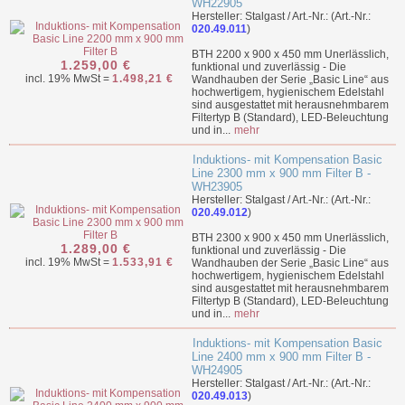
WH22905
Hersteller: Stalgast / Art.-Nr.: (Art.-Nr.:
020.49.011
)
BTH 2200 x 900 x 450 mm Unerlässlich,
1.259,00 €
funktional und zuverlässig - Die
incl. 19% MwSt =
1.498,21 €
Wandhauben der Serie „Basic Line“ aus
hochwertigem, hygienischem Edelstahl
sind ausgestattet mit herausnehmbarem
Filtertyp B (Standard), LED-Beleuchtung
und in...
mehr
Induktions- mit Kompensation Basic
Line 2300 mm x 900 mm Filter B -
WH23905
Hersteller: Stalgast / Art.-Nr.: (Art.-Nr.:
020.49.012
)
BTH 2300 x 900 x 450 mm Unerlässlich,
1.289,00 €
funktional und zuverlässig - Die
incl. 19% MwSt =
1.533,91 €
Wandhauben der Serie „Basic Line“ aus
hochwertigem, hygienischem Edelstahl
sind ausgestattet mit herausnehmbarem
Filtertyp B (Standard), LED-Beleuchtung
und in...
mehr
Induktions- mit Kompensation Basic
Line 2400 mm x 900 mm Filter B -
WH24905
Hersteller: Stalgast / Art.-Nr.: (Art.-Nr.:
020.49.013
)