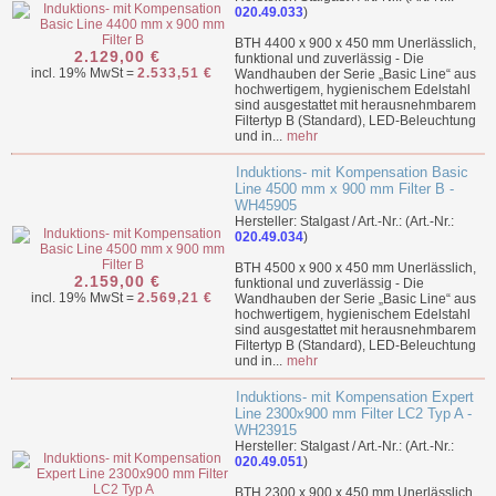
020.49.033
)
BTH 4400 x 900 x 450 mm Unerlässlich,
2.129,00 €
funktional und zuverlässig - Die
incl. 19% MwSt =
2.533,51 €
Wandhauben der Serie „Basic Line“ aus
hochwertigem, hygienischem Edelstahl
sind ausgestattet mit herausnehmbarem
Filtertyp B (Standard), LED-Beleuchtung
und in...
mehr
Induktions- mit Kompensation Basic
Line 4500 mm x 900 mm Filter B -
WH45905
Hersteller: Stalgast / Art.-Nr.: (Art.-Nr.:
020.49.034
)
BTH 4500 x 900 x 450 mm Unerlässlich,
2.159,00 €
funktional und zuverlässig - Die
incl. 19% MwSt =
2.569,21 €
Wandhauben der Serie „Basic Line“ aus
hochwertigem, hygienischem Edelstahl
sind ausgestattet mit herausnehmbarem
Filtertyp B (Standard), LED-Beleuchtung
und in...
mehr
Induktions- mit Kompensation Expert
Line 2300x900 mm Filter LC2 Typ A -
WH23915
Hersteller: Stalgast / Art.-Nr.: (Art.-Nr.:
020.49.051
)
BTH 2300 x 900 x 450 mm Unerlässlich,