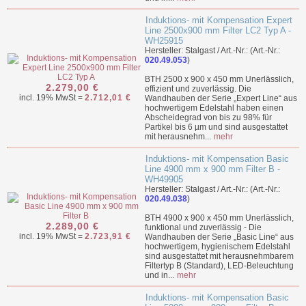
Induktions- mit Kompensation Expert
Line 2500x900 mm Filter LC2 Typ A -
WH25915
Hersteller: Stalgast / Art.-Nr.: (Art.-Nr.:
020.49.053
)
BTH 2500 x 900 x 450 mm Unerlässlich,
2.279,00 €
effizient und zuverlässig. Die
incl. 19% MwSt =
2.712,01 €
Wandhauben der Serie „Expert Line“ aus
hochwertigem Edelstahl haben einen
Abscheidegrad von bis zu 98% für
Partikel bis 6 µm und sind ausgestattet
mit herausnehm...
mehr
Induktions- mit Kompensation Basic
Line 4900 mm x 900 mm Filter B -
WH49905
Hersteller: Stalgast / Art.-Nr.: (Art.-Nr.:
020.49.038
)
BTH 4900 x 900 x 450 mm Unerlässlich,
2.289,00 €
funktional und zuverlässig - Die
incl. 19% MwSt =
2.723,91 €
Wandhauben der Serie „Basic Line“ aus
hochwertigem, hygienischem Edelstahl
sind ausgestattet mit herausnehmbarem
Filtertyp B (Standard), LED-Beleuchtung
und in...
mehr
Induktions- mit Kompensation Basic