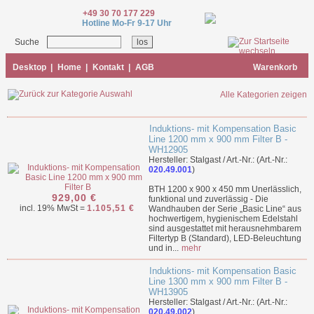
+49 30 70 177 229
Hotline Mo-Fr 9-17 Uhr
Suche
Desktop
|
Home
|
Kontakt
|
AGB
Warenkorb
Alle Kategorien zeigen
Induktions- mit Kompensation Basic
Line 1200 mm x 900 mm Filter B -
WH12905
Hersteller: Stalgast / Art.-Nr.: (Art.-Nr.:
020.49.001
)
BTH 1200 x 900 x 450 mm Unerlässlich,
929,00 €
funktional und zuverlässig - Die
incl. 19% MwSt =
1.105,51 €
Wandhauben der Serie „Basic Line“ aus
hochwertigem, hygienischem Edelstahl
sind ausgestattet mit herausnehmbarem
Filtertyp B (Standard), LED-Beleuchtung
und in...
mehr
Induktions- mit Kompensation Basic
Line 1300 mm x 900 mm Filter B -
WH13905
Hersteller: Stalgast / Art.-Nr.: (Art.-Nr.:
020.49.002
)