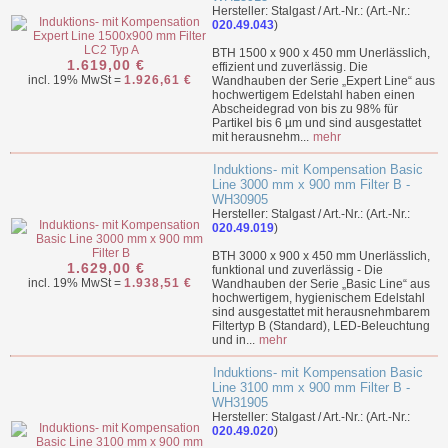
Hersteller: Stalgast / Art.-Nr.: (Art.-Nr.:
020.49.043
)
BTH 1500 x 900 x 450 mm Unerlässlich,
1.619,00 €
effizient und zuverlässig. Die
incl. 19% MwSt =
1.926,61 €
Wandhauben der Serie „Expert Line“ aus
hochwertigem Edelstahl haben einen
Abscheidegrad von bis zu 98% für
Partikel bis 6 µm und sind ausgestattet
mit herausnehm...
mehr
Induktions- mit Kompensation Basic
Line 3000 mm x 900 mm Filter B -
WH30905
Hersteller: Stalgast / Art.-Nr.: (Art.-Nr.:
020.49.019
)
BTH 3000 x 900 x 450 mm Unerlässlich,
1.629,00 €
funktional und zuverlässig - Die
incl. 19% MwSt =
1.938,51 €
Wandhauben der Serie „Basic Line“ aus
hochwertigem, hygienischem Edelstahl
sind ausgestattet mit herausnehmbarem
Filtertyp B (Standard), LED-Beleuchtung
und in...
mehr
Induktions- mit Kompensation Basic
Line 3100 mm x 900 mm Filter B -
WH31905
Hersteller: Stalgast / Art.-Nr.: (Art.-Nr.:
020.49.020
)