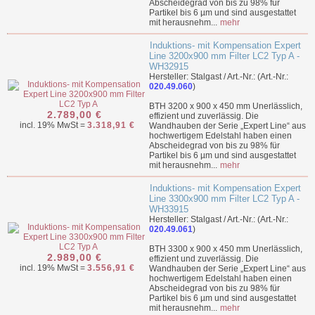
Abscheidegrad von bis zu 98% für
Partikel bis 6 µm und sind ausgestattet
mit herausnehm...
mehr
Induktions- mit Kompensation Expert
Line 3200x900 mm Filter LC2 Typ A -
WH32915
Hersteller: Stalgast / Art.-Nr.: (Art.-Nr.:
020.49.060
)
BTH 3200 x 900 x 450 mm Unerlässlich,
2.789,00 €
effizient und zuverlässig. Die
incl. 19% MwSt =
3.318,91 €
Wandhauben der Serie „Expert Line“ aus
hochwertigem Edelstahl haben einen
Abscheidegrad von bis zu 98% für
Partikel bis 6 µm und sind ausgestattet
mit herausnehm...
mehr
Induktions- mit Kompensation Expert
Line 3300x900 mm Filter LC2 Typ A -
WH33915
Hersteller: Stalgast / Art.-Nr.: (Art.-Nr.:
020.49.061
)
BTH 3300 x 900 x 450 mm Unerlässlich,
2.989,00 €
effizient und zuverlässig. Die
incl. 19% MwSt =
3.556,91 €
Wandhauben der Serie „Expert Line“ aus
hochwertigem Edelstahl haben einen
Abscheidegrad von bis zu 98% für
Partikel bis 6 µm und sind ausgestattet
mit herausnehm...
mehr