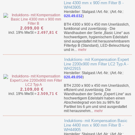
Line 4300 mm x 900 mm Filter B -
WH43905
Hersteller: Stalgast / Art.-Nr.: (Art.-Nr.:
020.49.032
)
BTH 4300 x 900 x 450 mm Unerlässlich,
2.099,00 €
funktional und zuverlässig - Die
incl. 19% MwSt =
2.497,81 €
Wandhauben der Serie „Basic Line“ aus
hochwertigem, hygienischem Edelstahl
sind ausgestattet mit herausnehmbarem
Filtertyp B (Standard), LED-Beleuchtung
und in...
mehr
Induktions- mit Kompensation Expert
Line 2200x900 mm Filter LC2 Typ A -
WH22915
Hersteller: Stalgast / Art.-Nr.: (Art.-Nr.:
020.49.050
)
BTH 2200 x 900 x 450 mm Unerlässlich,
2.109,00 €
effizient und zuverlässig. Die
incl. 19% MwSt =
2.509,71 €
Wandhauben der Serie „Expert Line“ aus
hochwertigem Edelstahl haben einen
Abscheidegrad von bis zu 98% für
Partikel bis 6 µm und sind ausgestattet
mit herausnehm...
mehr
Induktions- mit Kompensation Basic
Line 4400 mm x 900 mm Filter B -
WH44905
Hersteller: Stalgast / Art.-Nr.: (Art.-Nr.: