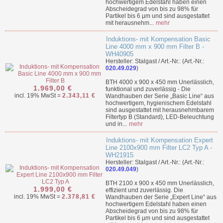
hochwertigem Edelstahl haben einen
Abscheidegrad von bis zu 98% für
Partikel bis 6 µm und sind ausgestattet
mit herausnehm...
mehr
Induktions- mit Kompensation Basic
Line 4000 mm x 900 mm Filter B -
WH40905
Hersteller: Stalgast / Art.-Nr.: (Art.-Nr.:
020.49.029
)
BTH 4000 x 900 x 450 mm Unerlässlich,
1.969,00 €
funktional und zuverlässig - Die
incl. 19% MwSt =
2.343,11 €
Wandhauben der Serie „Basic Line“ aus
hochwertigem, hygienischem Edelstahl
sind ausgestattet mit herausnehmbarem
Filtertyp B (Standard), LED-Beleuchtung
und in...
mehr
Induktions- mit Kompensation Expert
Line 2100x900 mm Filter LC2 Typ A -
WH21915
Hersteller: Stalgast / Art.-Nr.: (Art.-Nr.:
020.49.049
)
BTH 2100 x 900 x 450 mm Unerlässlich,
1.999,00 €
effizient und zuverlässig. Die
incl. 19% MwSt =
2.378,81 €
Wandhauben der Serie „Expert Line“ aus
hochwertigem Edelstahl haben einen
Abscheidegrad von bis zu 98% für
Partikel bis 6 µm und sind ausgestattet