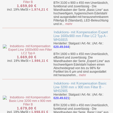
BTH 3100 x 900 x 450 mm Unerlässlich,
1.659,00 €
funktional und zuverlässig - Die
incl. 19% MwSt =
1.974,21 €
Wandhauben der Serie „Basic Line“ aus
hochwertigem, hygienischem Edelstahl
sind ausgestattet mit herausnehmbarem
Filtertyp B (Standard), LED-Beleuchtung
und in...
mehr
Induktions- mit Kompensation Expert
Line 1600x900 mm Filter LC2 Typ A -
WH16915
Hersteller: Stalgast / Art.-Nr.: (Art.-Nr.:
020.49.044
)
BTH 1600 x 900 x 450 mm Unerlässlich,
1.669,00 €
effizient und zuverlässig. Die
incl. 19% MwSt =
1.986,11 €
Wandhauben der Serie „Expert Line“ aus
hochwertigem Edelstahl haben einen
Abscheidegrad von bis zu 98% für
Partikel bis 6 µm und sind ausgestattet
mit herausnehm...
mehr
Induktions- mit Kompensation Basic
Line 3200 mm x 900 mm Filter B -
WH32905
Hersteller: Stalgast / Art.-Nr.: (Art.-Nr.:
020.49.021
)
BTH 3200 x 900 x 450 mm Unerlässlich,
1.679,00 €
funktional und zuverlässig - Die
incl. 19% MwSt =
1.998,01 €
Wandhauben der Serie „Basic Line“ aus