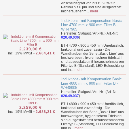
Abscheidegrad von bis zu 98% für
Partikel bis 6 µm und sind ausgestattet
mit herausnehm...
mehr
Induktions- mit Kompensation Basic
Line 4700 mm x 900 mm Filter B -
WH47905
Hersteller: Stalgast / Art.-Nr.: (Art.-Nr.:
020.49.036
)
BTH 4700 x 900 x 450 mm Unerlässlich,
2.239,00 €
funktional und zuverlässig - Die
incl. 19% MwSt =
2.664,41 €
Wandhauben der Serie „Basic Line“ aus
hochwertigem, hygienischem Edelstahl
sind ausgestattet mit herausnehmbarem
Filtertyp B (Standard), LED-Beleuchtung
und in...
mehr
Induktions- mit Kompensation Basic
Line 4800 mm x 900 mm Filter B -
WH48905
Hersteller: Stalgast / Art.-Nr.: (Art.-Nr.:
020.49.037
)
BTH 4800 x 900 x 450 mm Unerlässlich,
2.259,00 €
funktional und zuverlässig - Die
incl. 19% MwSt =
2.688,21 €
Wandhauben der Serie „Basic Line“ aus
hochwertigem, hygienischem Edelstahl
sind ausgestattet mit herausnehmbarem
Filtertyp B (Standard), LED-Beleuchtung
und in...
mehr