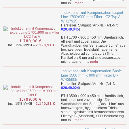
und in...
mehr
Induktions- mit Kompensation Expert
Line 1700x900 mm Filter LC2 Typ A -
WH17915
Hersteller: Stalgast / Art.-Nr.: (Art.-Nr.:
020.49.045
)
BTH 1700 x 900 x 450 mm Unerlässlich,
1.789,00 €
effizient und zuverlässig. Die
incl. 19% MwSt =
2.128,91 €
Wandhauben der Serie „Expert Line“ aus
hochwertigem Edelstahl haben einen
Abscheidegrad von bis zu 98% für
Partikel bis 6 µm und sind ausgestattet
mit herausnehm...
mehr
Induktions- mit Kompensation Basic
Line 3500 mm x 900 mm Filter B -
WH35905
Hersteller: Stalgast / Art.-Nr.: (Art.-Nr.:
020.49.024
)
BTH 3500 x 900 x 450 mm Unerlässlich,
1.799,00 €
funktional und zuverlässig - Die
incl. 19% MwSt =
2.140,81 €
Wandhauben der Serie „Basic Line“ aus
hochwertigem, hygienischem Edelstahl
sind ausgestattet mit herausnehmbarem
Filtertyp B (Standard), LED-Beleuchtung
und in...
mehr