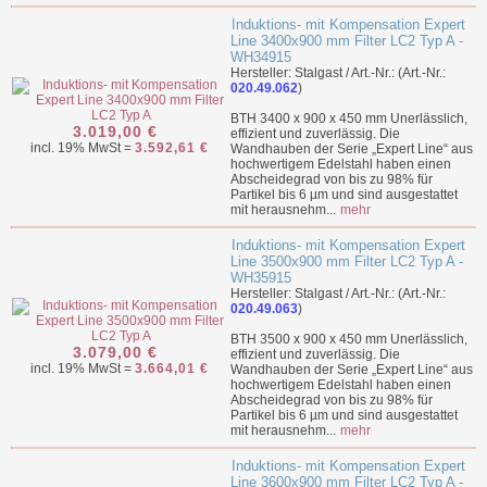
Induktions- mit Kompensation Expert
Line 3400x900 mm Filter LC2 Typ A -
WH34915
Hersteller: Stalgast / Art.-Nr.: (Art.-Nr.:
020.49.062
)
BTH 3400 x 900 x 450 mm Unerlässlich,
3.019,00 €
effizient und zuverlässig. Die
incl. 19% MwSt =
3.592,61 €
Wandhauben der Serie „Expert Line“ aus
hochwertigem Edelstahl haben einen
Abscheidegrad von bis zu 98% für
Partikel bis 6 µm und sind ausgestattet
mit herausnehm...
mehr
Induktions- mit Kompensation Expert
Line 3500x900 mm Filter LC2 Typ A -
WH35915
Hersteller: Stalgast / Art.-Nr.: (Art.-Nr.:
020.49.063
)
BTH 3500 x 900 x 450 mm Unerlässlich,
3.079,00 €
effizient und zuverlässig. Die
incl. 19% MwSt =
3.664,01 €
Wandhauben der Serie „Expert Line“ aus
hochwertigem Edelstahl haben einen
Abscheidegrad von bis zu 98% für
Partikel bis 6 µm und sind ausgestattet
mit herausnehm...
mehr
Induktions- mit Kompensation Expert
Line 3600x900 mm Filter LC2 Typ A -