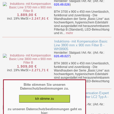
Hersteller: Stalgast / Art.-Nr.: (Art.-Nr.:
020.49.026
)
BTH 3700 x 900 x 450 mm Unerlässlich,
1.889,00 €
funktional und zuverlässig - Die
incl. 19% MwSt =
2.247,91 €
Wandhauben der Serie „Basic Line“ aus
hochwertigem, hygienischem Edelstahl
sind ausgestattet mit herausnehmbarem
Filtertyp B (Standard), LED-Beleuchtung
und in...
mehr
Induktions- mit Kompensation Basic
Line 3800 mm x 900 mm Filter B -
WH38905
Hersteller: Stalgast / Art.-Nr.: (Art.-Nr.:
020.49.027
)
BTH 3800 x 900 x 450 mm Unerlässlich,
1.909,00 €
funktional und zuverlässig - Die
incl. 19% MwSt =
2.271,71 €
Wandhauben der Serie „Basic Line“ aus
hochwertigem, hygienischem Edelstahl
sind ausgestattet mit herausnehmbarem
Filtertyp B (Standard), LED-Beleuchtung
Bitte stimmen Sie unseren
und in...
mehr
Datenschutzbestimmungen zu.
Induktions- mit Kompensation Expert
Line 1900x900 mm Filter LC2 Typ A -
WH19915
Hersteller: Stalgast / Art.-Nr.: (Art.-Nr.:
020.49.047
)
zu unseren Datenschutzbestimmungen geht es
hier: