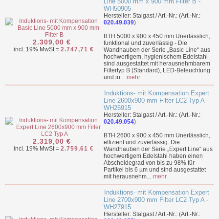
Line 5000 mm x 900 mm Filter B -
WH50905
Hersteller: Stalgast / Art.-Nr.: (Art.-Nr.:
020.49.039
)
BTH 5000 x 900 x 450 mm Unerlässlich,
2.309,00 €
funktional und zuverlässig - Die
incl. 19% MwSt =
2.747,71 €
Wandhauben der Serie „Basic Line“ aus
hochwertigem, hygienischem Edelstahl
sind ausgestattet mit herausnehmbarem
Filtertyp B (Standard), LED-Beleuchtung
und in...
mehr
Induktions- mit Kompensation Expert
Line 2600x900 mm Filter LC2 Typ A -
WH26915
Hersteller: Stalgast / Art.-Nr.: (Art.-Nr.:
020.49.054
)
BTH 2600 x 900 x 450 mm Unerlässlich,
2.319,00 €
effizient und zuverlässig. Die
incl. 19% MwSt =
2.759,61 €
Wandhauben der Serie „Expert Line“ aus
hochwertigem Edelstahl haben einen
Abscheidegrad von bis zu 98% für
Partikel bis 6 µm und sind ausgestattet
mit herausnehm...
mehr
Induktions- mit Kompensation Expert
Line 2700x900 mm Filter LC2 Typ A -
WH27915
Hersteller: Stalgast / Art.-Nr.: (Art.-Nr.: