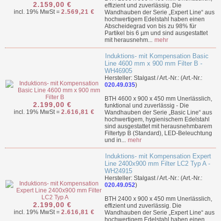
2.159,00 €
effizient und zuverlässig. Die
incl. 19% MwSt =
2.569,21 €
Wandhauben der Serie „Expert Line“ aus
hochwertigem Edelstahl haben einen
Abscheidegrad von bis zu 98% für
Partikel bis 6 µm und sind ausgestattet
mit herausnehm...
mehr
Induktions- mit Kompensation Basic
Line 4600 mm x 900 mm Filter B -
WH46905
Hersteller: Stalgast / Art.-Nr.: (Art.-Nr.:
020.49.035
)
BTH 4600 x 900 x 450 mm Unerlässlich,
2.199,00 €
funktional und zuverlässig - Die
incl. 19% MwSt =
2.616,81 €
Wandhauben der Serie „Basic Line“ aus
hochwertigem, hygienischem Edelstahl
sind ausgestattet mit herausnehmbarem
Filtertyp B (Standard), LED-Beleuchtung
und in...
mehr
Induktions- mit Kompensation Expert
Line 2400x900 mm Filter LC2 Typ A -
WH24915
Hersteller: Stalgast / Art.-Nr.: (Art.-Nr.:
020.49.052
)
BTH 2400 x 900 x 450 mm Unerlässlich,
2.199,00 €
effizient und zuverlässig. Die
incl. 19% MwSt =
2.616,81 €
Wandhauben der Serie „Expert Line“ aus
hochwertigem Edelstahl haben einen