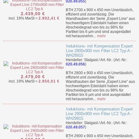
020.49.055
)
BTH 2700 x 900 x 450 mm Unerlässlich,
2.439,00 €
effizient und zuverlässig. Die
incl. 19% MwSt =
2.902,41 €
Wandhauben der Serie „Expert Line“ aus
hochwertigem Edelstahl haben einen
Abscheidegrad von bis zu 98% für
Partikel bis 6 µm und sind ausgestattet
mit herausnehm...
mehr
Induktions- mit Kompensation Expert
Line 2800x900 mm Filter LC2 Typ A -
WH28915
Hersteller: Stalgast / Art.-Nr.: (Art.-Nr.:
020.49.056
)
BTH 2800 x 900 x 450 mm Unerlässlich,
2.479,00 €
effizient und zuverlässig. Die
incl. 19% MwSt =
2.950,01 €
Wandhauben der Serie „Expert Line“ aus
hochwertigem Edelstahl haben einen
Abscheidegrad von bis zu 98% für
Partikel bis 6 µm und sind ausgestattet
mit herausnehm...
mehr
Induktions- mit Kompensation Expert
Line 2900x900 mm Filter LC2 Typ A -
WH29915
Hersteller: Stalgast / Art.-Nr.: (Art.-Nr.:
020.49.057
)
BTH 2900 x 900 x 450 mm Unerlässlich,