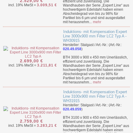
2.529,00 €
effizient und zuverlässig. Die
incl. 19% MwSt =
3.009,51 €
Wandhauben der Serie „Expert Line“ aus
hochwertigem Edelstahl haben einen
Abscheidegrad von bis zu 98% für
Partikel bis 6 µm und sind ausgestattet
mit herausnehm...
mehr
Induktions- mit Kompensation Expert
Line 3000x900 mm Filter LC2 Typ A -
WH30915
Hersteller: Stalgast / Art.-Nr.: (Art.-Nr.:
020.49.058
)
BTH 3000 x 900 x 450 mm Unerlässlich,
2.699,00 €
effizient und zuverlässig. Die
incl. 19% MwSt =
3.211,81 €
Wandhauben der Serie „Expert Line“ aus
hochwertigem Edelstahl haben einen
Abscheidegrad von bis zu 98% für
Partikel bis 6 µm und sind ausgestattet
mit herausnehm...
mehr
Induktions- mit Kompensation Expert
Line 3100x900 mm Filter LC2 Typ A -
WH31915
Hersteller: Stalgast / Art.-Nr.: (Art.-Nr.:
020.49.059
)
BTH 3100 x 900 x 450 mm Unerlässlich,
2.759,00 €
effizient und zuverlässig. Die
incl. 19% MwSt =
3.283,21 €
Wandhauben der Serie „Expert Line“ aus
hochwertigem Edelstahl haben einen