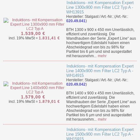
Induktions- mit Kompensation Expert
Line 1300x900 mm Filter LC2 Typ A -
WH13915
Hersteller: Stalgast / Art.-Nr.: (Art.-Nr.:
020.49.041
)
BTH 1300 x 900 x 450 mm Unerlässlich,
1.539,00 €
effizient und zuverlässig. Die
incl. 19% MwSt =
1.831,41 €
Wandhauben der Serie „Expert Line“ aus
hochwertigem Edelstahl haben einen
Abscheidegrad von bis zu 98% für
Partikel bis 6 µm und sind ausgestattet
mit herausnehm...
mehr
Induktions- mit Kompensation Expert
Line 1400x900 mm Filter LC2 Typ A -
WH14915
Hersteller: Stalgast / Art.-Nr.: (Art.-Nr.:
020.49.042
)
BTH 1400 x 900 x 450 mm Unerlässlich,
1.579,00 €
effizient und zuverlässig. Die
incl. 19% MwSt =
1.879,01 €
Wandhauben der Serie „Expert Line“ aus
hochwertigem Edelstahl haben einen
Abscheidegrad von bis zu 98% für
Partikel bis 6 µm und sind ausgestattet
mit herausnehm...
mehr
Induktions- mit Kompensation Expert
Line 1500x900 mm Filter LC2 Typ A -
WH15915