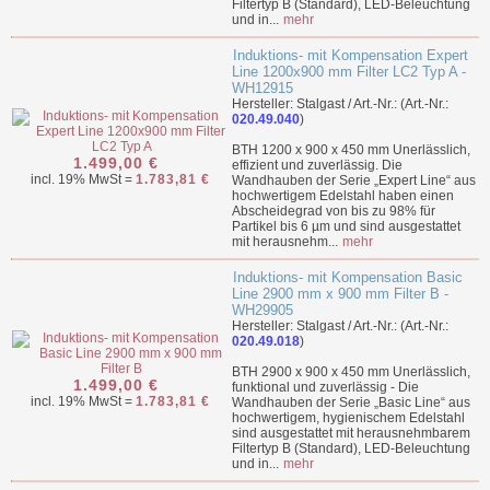
Filtertyp B (Standard), LED-Beleuchtung
und in...
mehr
Induktions- mit Kompensation Expert
Line 1200x900 mm Filter LC2 Typ A -
WH12915
Hersteller: Stalgast / Art.-Nr.: (Art.-Nr.:
020.49.040
)
BTH 1200 x 900 x 450 mm Unerlässlich,
1.499,00 €
effizient und zuverlässig. Die
incl. 19% MwSt =
1.783,81 €
Wandhauben der Serie „Expert Line“ aus
hochwertigem Edelstahl haben einen
Abscheidegrad von bis zu 98% für
Partikel bis 6 µm und sind ausgestattet
mit herausnehm...
mehr
Induktions- mit Kompensation Basic
Line 2900 mm x 900 mm Filter B -
WH29905
Hersteller: Stalgast / Art.-Nr.: (Art.-Nr.:
020.49.018
)
BTH 2900 x 900 x 450 mm Unerlässlich,
1.499,00 €
funktional und zuverlässig - Die
incl. 19% MwSt =
1.783,81 €
Wandhauben der Serie „Basic Line“ aus
hochwertigem, hygienischem Edelstahl
sind ausgestattet mit herausnehmbarem
Filtertyp B (Standard), LED-Beleuchtung
und in...
mehr