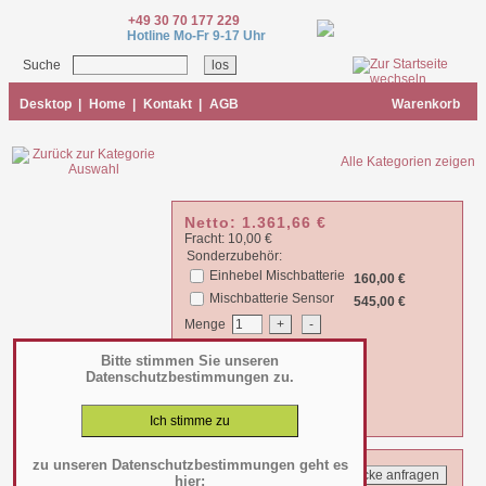
+49 30 70 177 229
Hotline Mo-Fr 9-17 Uhr
Suche
Desktop
|
Home
|
Kontakt
|
AGB
Warenkorb
Alle Kategorien zeigen
Netto:
1.361,66
€
Fracht: 10,00 €
Sonderzubehör:
Einhebel Mischbatterie
160,00 €
Mischbatterie Sensor
545,00 €
Menge
Bitte stimmen Sie unseren
Datenschutzbestimmungen zu.
Summe:
1.361,66
€
zzgl. 19% MWSt. =
1.620,38
€
zu unseren Datenschutzbestimmungen geht es
hier: