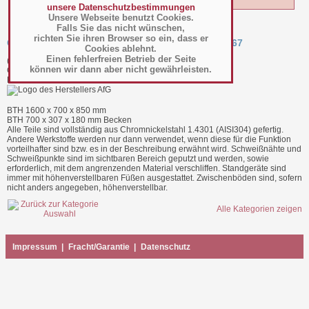
unsere Datenschutzbestimmungen
Unsere Webseite benutzt Cookies.
Falls Sie das nicht wünschen,
richten Sie ihren Browser so ein, dass er
Gemüsevorbereitungstisch mit 2 Becken - VVT167
Cookies ablehnt.
Einen fehlerfreien Betrieb der Seite
(Art.-Nr.:
019.29.002
)
können wir dann aber nicht gewährleisten.
GTIN: 4251305508098
Hersteller/Großhändler AfG
BTH 1600 x 700 x 850 mm
BTH 700 x 307 x 180 mm Becken
Alle Teile sind vollständig aus Chromnickelstahl 1.4301 (AISI304) gefertig.
Andere Werkstoffe werden nur dann verwendet, wenn diese für die Funktion
vorteilhafter sind bzw. es in der Beschreibung erwähnt wird. Schweißnähte und
Schweißpunkte sind im sichtbaren Bereich geputzt und werden, sowie
erforderlich, mit dem angrenzenden Material verschliffen. Standgeräte sind
immer mit höhenverstellbaren Füßen ausgestattet. Zwischenböden sind, sofern
nicht anders angegeben, höhenverstellbar.
Alle Kategorien zeigen
Impressum
|
Fracht/Garantie
|
Datenschutz