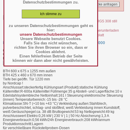
Datenschutzbestimmungen zu.
zu unseren Datenschutzbestimmungen geht es
hier:
unsere Datenschutzbestimmungen
file_2883.pdf Datenblatt
Unsere Webseite benutzt Cookies.
Rückstellprobenschrank RGS 308 still - 4055308000
Falls Sie das nicht wünschen,
richten Sie ihren Browser so ein, dass er
(Art.-Nr.:
010.17.002
)
Cookies ablehnt.
GTIN: 4063377178273
Einen fehlerfreien Betrieb der Seite
Hersteller/Großhändler Liebherr
können wir dann aber nicht gewährleisten.
BTH 600 x 675 x 1255 mm außen
BTH 425 x 460 x 670 mm innen
Tiefe bei geöffn. Tür 1220 mm
by Nordcap !
Anschlussart:steckerfertig Kühlungsart (Produkt):statische Kühlung
Kältemittel:R-600a Kältemittel Füllmenge:35 g Abstell- und Lagerfläche:10 x
Edelstahlsystembleche Nettoinhalt:161 l Steuerung:elektronische Steuerung
(innen) Temperaturbereich:-15 bis -28 °C
Klimaklasse:SN-T (+10 bis +43 °C) Verkleidung außen:Stahlblech,
pulverbeschichtet, schlag- und stoßfest, weiß Verkleidung innen:Kunststoff,
weiß Geräuschpegel:ca. 38 dB Bruttogewicht:53 kg Nettogewicht:49 kg
Anschlusswert Elektro:0,26 kW | 230 V | 1 | 50 Hz Absicherung:1,3 A
Energieverbrauch:0,56 kWh/24h Energieverbrauch:208 kWh/annum
Produktionsschritt:Lagern
für verschließbare Rückstellproben-Dosen