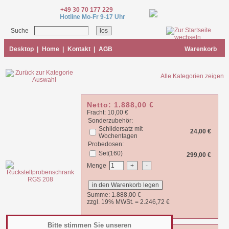
+49 30 70 177 229
Hotline Mo-Fr 9-17 Uhr
Suche
Desktop
|
Home
|
Kontakt
|
AGB
Warenkorb
Alle Kategorien zeigen
Netto:
1.888,00
€
Fracht: 10,00 €
Sonderzubehör:
Schildersatz mit
24,00 €
Wochentagen
Probedosen:
Set(160)
299,00 €
Menge
Summe:
1.888,00
€
zzgl. 19% MWSt. =
2.246,72
€
Bitte stimmen Sie unseren