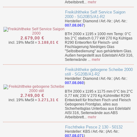
Arbeitsbrett...
mehr
Freikühltheke Self Service Saigon
2000 - SG20BS/A1-R2
Hersteller: Diamond / Art.-Nr.: (Art.-Nr.:
007.08.067
)
BTH 2000 x 1195 x 1000 mm Temp: 0°C
2.679,00 €
bis 2°C statisch 0,77 kW 270 Kg Kühlgas
incl. 19% MwSt =
3.188,01 €
R290 Entworfen für Fleisch- und
Fischlagerung Niedriges Glas
"Selbstbedienung" aus gehärtetem Glas.
Außen hergestellt aus Edelstahl AISI 316,
Seitenwände ...
mehr
Freikühltheke gebogene Scheibe 2000
still - SG20B/A1-R2
Hersteller: Diamond / Art.-Nr.: (Art.-Nr.:
007.08.060
)
BTH 2000 x 1195 x 1175 mm 0°C bis 2°C
2.749,00 €
0,77 kW, 230 V 270 Kg Kühlmittel R290
incl. 19% MwSt =
3.271,31 €
Entwickelt für frischen Fisch und Fleisch
Gebogenes Frontglas, alles aus
Sicherheitsglas Unterbau aus Edelstahl
AISI 316, Seitenwände aus ABS
Arbeitsbrett...
mehr
Fischtheke Pesce 2 130 - 50132
Hersteller: KBS / Art.-Nr.: (Art.-Nr.:
007.08.071
)