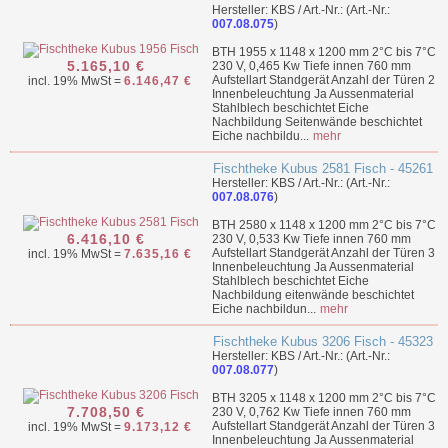
Hersteller: KBS / Art.-Nr.: (Art.-Nr.:
007.08.075
)
BTH 1955 x 1148 x 1200 mm 2°C bis 7°C
5.165,10 €
230 V, 0,465 Kw Tiefe innen 760 mm
Aufstellart Standgerät Anzahl der Türen 2
incl. 19% MwSt =
6.146,47 €
Innenbeleuchtung Ja Aussenmaterial
Stahlblech beschichtet Eiche
Nachbildung Seitenwände beschichtet
Eiche nachbildu...
mehr
Fischtheke Kubus 2581 Fisch - 45261
Hersteller: KBS / Art.-Nr.: (Art.-Nr.:
007.08.076
)
BTH 2580 x 1148 x 1200 mm 2°C bis 7°C
6.416,10 €
230 V, 0,533 Kw Tiefe innen 760 mm
Aufstellart Standgerät Anzahl der Türen 3
incl. 19% MwSt =
7.635,16 €
Innenbeleuchtung Ja Aussenmaterial
Stahlblech beschichtet Eiche
Nachbildung eitenwände beschichtet
Eiche nachbildun...
mehr
Fischtheke Kubus 3206 Fisch - 45323
Hersteller: KBS / Art.-Nr.: (Art.-Nr.:
007.08.077
)
BTH 3205 x 1148 x 1200 mm 2°C bis 7°C
7.708,50 €
230 V, 0,762 Kw Tiefe innen 760 mm
Aufstellart Standgerät Anzahl der Türen 3
incl. 19% MwSt =
9.173,12 €
Innenbeleuchtung Ja Aussenmaterial