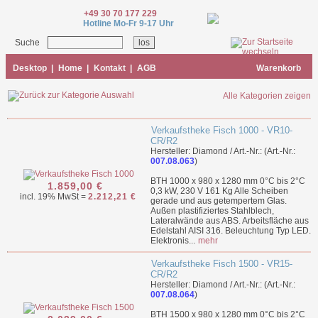
+49 30 70 177 229
Hotline Mo-Fr 9-17 Uhr
Suche
Desktop
|
Home
|
Kontakt
|
AGB
Warenkorb
Alle Kategorien zeigen
Verkaufstheke Fisch 1000 - VR10-
CR/R2
Hersteller: Diamond / Art.-Nr.: (Art.-Nr.:
007.08.063
)
BTH 1000 x 980 x 1280 mm 0°C bis 2°C
1.859,00 €
0,3 kW, 230 V 161 Kg Alle Scheiben
incl. 19% MwSt =
2.212,21 €
gerade und aus getempertem Glas.
Außen plastifiziertes Stahlblech,
Lateralwände aus ABS. Arbeitsfläche aus
Edelstahl AISI 316. Beleuchtung Typ LED.
Elektronis...
mehr
Verkaufstheke Fisch 1500 - VR15-
CR/R2
Hersteller: Diamond / Art.-Nr.: (Art.-Nr.:
007.08.064
)
BTH 1500 x 980 x 1280 mm 0°C bis 2°C