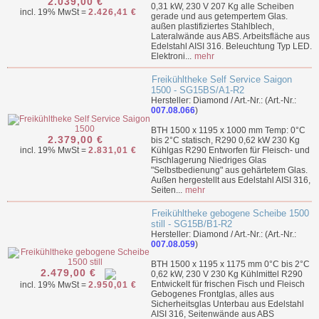
2.039,00 €
0,31 kW, 230 V 207 Kg alle Scheiben
incl. 19% MwSt =
2.426,41 €
gerade und aus getempertem Glas.
außen plastifiziertes Stahlblech,
Lateralwände aus ABS. Arbeitsfläche aus
Edelstahl AISI 316. Beleuchtung Typ LED.
Elektroni...
mehr
Freikühltheke Self Service Saigon
1500 - SG15BS/A1-R2
Hersteller: Diamond / Art.-Nr.: (Art.-Nr.:
007.08.066
)
BTH 1500 x 1195 x 1000 mm Temp: 0°C
2.379,00 €
bis 2°C statisch, R290 0,62 kW 230 Kg
incl. 19% MwSt =
2.831,01 €
Kühlgas R290 Entworfen für Fleisch- und
Fischlagerung Niedriges Glas
"Selbstbedienung" aus gehärtetem Glas.
Außen hergestellt aus Edelstahl AISI 316,
Seiten...
mehr
Freikühltheke gebogene Scheibe 1500
still - SG15B/B1-R2
Hersteller: Diamond / Art.-Nr.: (Art.-Nr.:
007.08.059
)
BTH 1500 x 1195 x 1175 mm 0°C bis 2°C
2.479,00 €
0,62 kW, 230 V 230 Kg Kühlmittel R290
Entwickelt für frischen Fisch und Fleisch
incl. 19% MwSt =
2.950,01 €
Gebogenes Frontglas, alles aus
Sicherheitsglas Unterbau aus Edelstahl
AISI 316, Seitenwände aus ABS