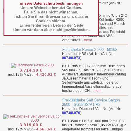
unsere Datenschutzbestimmungen
Hersteller: Diamond / Art.-Nr.: (Art.-Nr.:
007.08.062
)
Unsere Webseite benutzt Cookies.
Falls Sie das nicht wünschen,
BTH 3000 x 1195 x 1175 mm 0°C bis 2°C
richten Sie ihren Browser so ein, dass er
3.619,00 €
0,93 kW, 230 V 406 Kg Kühlmittel R290
Cookies ablehnt.
Entwickelt für frischen Fisch und Fleisch
incl. 19% MwSt =
4.306,61 €
Einen fehlerfreien Betrieb der Seite
Gebogenes Frontglas, alles aus
können wir dann aber nicht gewährleisten.
Sicherheitsglas Unterbau aus Edelstahl
AISI 316, Seitenwände aus ABS
Arbeitsbrett...
mehr
Fischtheke Pesce 2 200 - 50192
Hersteller: KBS / Art.-Nr.: (Art.-Nr.:
007.08.073
)
BTH 1985 x 930 x 1235 mm Tiefe innen
3.714,30 €
565 mm -1°C bis 5°C 230 V, 1,269 Kw
Aufstellart Standgerät Innenbeleuchtung
incl. 19% MwSt =
4.420,02 €
Ja Aussenmaterial Front- und
Seitenwände aus Edelstahl gefertigt
Innenmaterial Ausstellungsfläche aus
hochwertigen CN...
mehr
Freikühltheke Self Service Saigon
3500 - SG35BS/A1-R2
Hersteller: Diamond / Art.-Nr.: (Art.-Nr.:
007.08.070
)
BTH 3500 x 1195 x 1000 mm Temp: 0°C
3.919,00 €
bis 2°C statisch, R290 1,05 kW 460 Kg 2
incl. 19% MwSt =
4.663,61 €
eingebaute Kompressorsätze Kühlgas