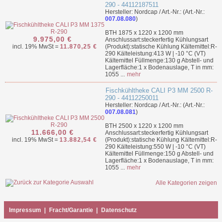
290 - 44112187511
Hersteller: Nordcap / Art.-Nr.: (Art.-Nr.:
007.08.080
)
BTH 1875 x 1220 x 1200 mm
9.975,00 €
Anschlussart:steckerfertig Kühlungsart
incl. 19% MwSt =
11.870,25 €
(Produkt):statische Kühlung Kältemittel:R-
290 Kälteleistung:413 W | -10 °C (VT)
Kältemittel Füllmenge:130 g Abstell- und
Lagerfläche:1 x Bodenauslage, T in mm:
1055 ...
mehr
Fischkühltheke CALI P3 MM 2500 R-
290 - 44112250011
Hersteller: Nordcap / Art.-Nr.: (Art.-Nr.:
007.08.081
)
BTH 2500 x 1220 x 1200 mm
11.666,00 €
Anschlussart:steckerfertig Kühlungsart
incl. 19% MwSt =
13.882,54 €
(Produkt):statische Kühlung Kältemittel:R-
290 Kälteleistung:550 W | -10 °C (VT)
Kältemittel Füllmenge:150 g Abstell- und
Lagerfläche:1 x Bodenauslage, T in mm:
1055 ...
mehr
Alle Kategorien zeigen
Impressum
|
Fracht/Garantie
|
Datenschutz