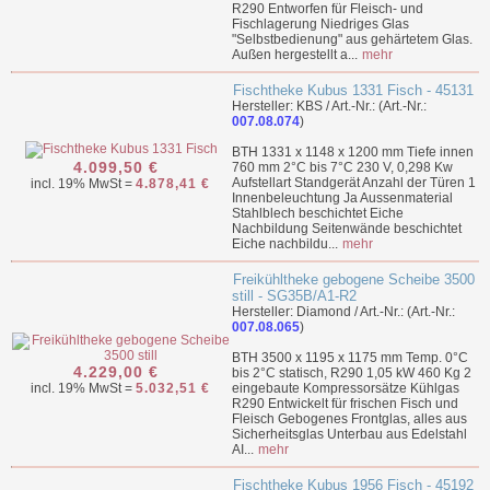
R290 Entworfen für Fleisch- und
Fischlagerung Niedriges Glas
"Selbstbedienung" aus gehärtetem Glas.
Außen hergestellt a...
mehr
Fischtheke Kubus 1331 Fisch - 45131
Hersteller: KBS / Art.-Nr.: (Art.-Nr.:
007.08.074
)
BTH 1331 x 1148 x 1200 mm Tiefe innen
4.099,50 €
760 mm 2°C bis 7°C 230 V, 0,298 Kw
Aufstellart Standgerät Anzahl der Türen 1
incl. 19% MwSt =
4.878,41 €
Innenbeleuchtung Ja Aussenmaterial
Stahlblech beschichtet Eiche
Nachbildung Seitenwände beschichtet
Eiche nachbildu...
mehr
Freikühltheke gebogene Scheibe 3500
still - SG35B/A1-R2
Hersteller: Diamond / Art.-Nr.: (Art.-Nr.:
007.08.065
)
BTH 3500 x 1195 x 1175 mm Temp. 0°C
4.229,00 €
bis 2°C statisch, R290 1,05 kW 460 Kg 2
incl. 19% MwSt =
5.032,51 €
eingebaute Kompressorsätze Kühlgas
R290 Entwickelt für frischen Fisch und
Fleisch Gebogenes Frontglas, alles aus
Sicherheitsglas Unterbau aus Edelstahl
AI...
mehr
Fischtheke Kubus 1956 Fisch - 45192