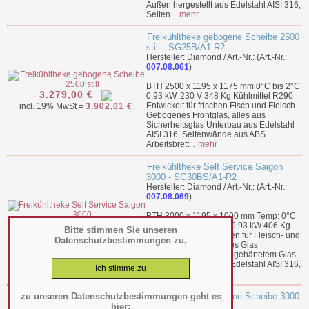
Außen hergestellt aus Edelstahl AISI 316,
Seiten...
mehr
Freikühltheke gebogene Scheibe 2500
still - SG25B/A1-R2
Hersteller: Diamond / Art.-Nr.: (Art.-Nr.:
007.08.061
)
BTH 2500 x 1195 x 1175 mm 0°C bis 2°C
3.279,00 €
0,93 kW, 230 V 348 Kg Kühlmittel R290
Entwickelt für frischen Fisch und Fleisch
incl. 19% MwSt =
3.902,01 €
Gebogenes Frontglas, alles aus
Sicherheitsglas Unterbau aus Edelstahl
AISI 316, Seitenwände aus ABS
Arbeitsbrett...
mehr
Freikühltheke Self Service Saigon
3000 - SG30BS/A1-R2
Hersteller: Diamond / Art.-Nr.: (Art.-Nr.:
007.08.069
)
BTH 3000 x 1195 x 1000 mm Temp: 0°C
3.509,00 €
bis 2°C statisch, R290 0,93 kW 406 Kg
Bitte stimmen Sie unseren
incl. 19% MwSt =
4.175,71 €
Kühlgas R290 Entworfen für Fleisch- und
Datenschutzbestimmungen zu.
Fischlagerung Niedriges Glas
"Selbstbedienung" aus gehärtetem Glas.
Außen hergestellt aus Edelstahl AISI 316,
Seiten...
mehr
zu unseren Datenschutzbestimmungen geht es
Freikühltheke gebogene Scheibe 3000
hier:
still - SG30B/A1-R2