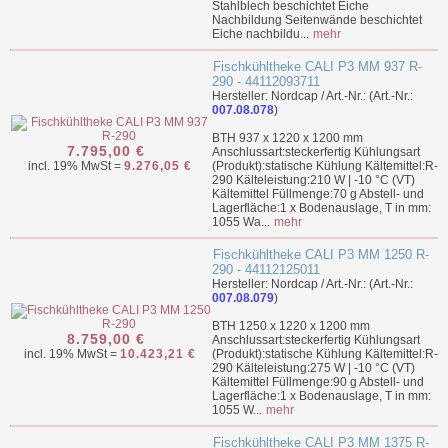
Stahlblech beschichtet Eiche
Nachbildung Seitenwände beschichtet
Eiche nachbildu...
mehr
Fischkühltheke CALI P3 MM 937 R-
290 - 44112093711
Hersteller: Nordcap / Art.-Nr.: (Art.-Nr.:
007.08.078
)
BTH 937 x 1220 x 1200 mm
7.795,00 €
Anschlussart:steckerfertig Kühlungsart
incl. 19% MwSt =
9.276,05 €
(Produkt):statische Kühlung Kältemittel:R-
290 Kälteleistung:210 W | -10 °C (VT)
Kältemittel Füllmenge:70 g Abstell- und
Lagerfläche:1 x Bodenauslage, T in mm:
1055 Wa...
mehr
Fischkühltheke CALI P3 MM 1250 R-
290 - 44112125011
Hersteller: Nordcap / Art.-Nr.: (Art.-Nr.:
007.08.079
)
BTH 1250 x 1220 x 1200 mm
8.759,00 €
Anschlussart:steckerfertig Kühlungsart
incl. 19% MwSt =
10.423,21 €
(Produkt):statische Kühlung Kältemittel:R-
290 Kälteleistung:275 W | -10 °C (VT)
Kältemittel Füllmenge:90 g Abstell- und
Lagerfläche:1 x Bodenauslage, T in mm:
1055 W...
mehr
Fischkühltheke CALI P3 MM 1375 R-