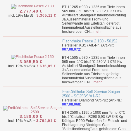
BTH 1265 x 930 x 1235 mm Tiefe innen
2.777,40 €
565 mm -1°C bis 5°C 230 V, 0,271 Kw
Aufstellart Standgerät Innenbeleuchtung
incl. 19% MwSt =
3.305,11 €
Ja Aussenmaterial Front- und
Seitenwände aus Edelstahl gefertigt
Innenmaterial Ausstellungsfläche aus
hochwertigen CN...
mehr
Fischtheke Pesce 2 150 - 50152
Hersteller: KBS / Art.-Nr.: (Art.-Nr.:
007.08.072
)
BTH 1505 x 930 x 1235 mm Tiefe innen
3.055,50 €
565 mm -1°C bis 5°C 230 V, 1,075 Kw
Aufstellart Standgerät Innenbeleuchtung
incl. 19% MwSt =
3.636,05 €
Ja Aussenmaterial Front- und
Seitenwände aus Edelstahl gefertigt
Innenmaterial Ausstellungsfläche aus
hochwertigen CN...
mehr
Freikühltheke Self Service Saigon
2500 - SG25BS/A1-R2
Hersteller: Diamond / Art.-Nr.: (Art.-Nr.:
007.08.068
)
BTH 2500 x 1195 x 1000 mm Temp: 0°C
3.189,00 €
bis 2°C statisch, R290 0,93 kW 348 Kg
incl. 19% MwSt =
3.794,91 €
Kühlgas R290 Entworfen für Fleisch- und
Fischlagerung Niedriges Glas
"Selbstbedienung" aus gehärtetem Glas.