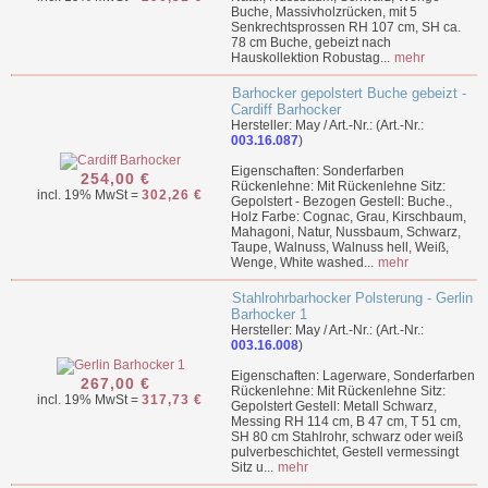
Buche, Massivholzrücken, mit 5
Senkrechtsprossen RH 107 cm, SH ca.
78 cm Buche, gebeizt nach
Hauskollektion Robustag...
mehr
Barhocker gepolstert Buche gebeizt -
Cardiff Barhocker
Hersteller: May / Art.-Nr.: (Art.-Nr.:
003.16.087
)
Eigenschaften: Sonderfarben
254,00 €
Rückenlehne: Mit Rückenlehne Sitz:
incl. 19% MwSt =
302,26 €
Gepolstert - Bezogen Gestell: Buche.,
Holz Farbe: Cognac, Grau, Kirschbaum,
Mahagoni, Natur, Nussbaum, Schwarz,
Taupe, Walnuss, Walnuss hell, Weiß,
Wenge, White washed...
mehr
Stahlrohrbarhocker Polsterung - Gerlin
Barhocker 1
Hersteller: May / Art.-Nr.: (Art.-Nr.:
003.16.008
)
Eigenschaften: Lagerware, Sonderfarben
267,00 €
Rückenlehne: Mit Rückenlehne Sitz:
incl. 19% MwSt =
317,73 €
Gepolstert Gestell: Metall Schwarz,
Messing RH 114 cm, B 47 cm, T 51 cm,
SH 80 cm Stahlrohr, schwarz oder weiß
pulverbeschichtet, Gestell vermessingt
Sitz u...
mehr