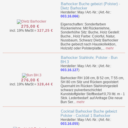
Barhocker Buche gebeizt (Polster) -
Dietz Barhocker
Hersteller: May / Art.-Nr.: (Art.-Nr.:
003.16.066
)
Eigenschaften: Sonderfarben
275,00 €
Rückenlehne: Mit Rückenlehne,
incl. 19% MwSt =
327,25 €
Sonderhöhe Sitz: Buche, Holz Gestell:
Buche., Holz Farbe: Colorful, Natur,
Nussbaum, Schwarz Dietz Barhocker
Buche gebeizt nach Hauskollektion,
Holzsitz oder Polsterplatte,...
mehr
Barhocker Stahlrohr, Polster - Bun
BH.3
Hersteller: May / Art.-Nr.: (Art.-Nr.:
003.16.127
)
Barhocker RH 108 cm, B 52 cm, T 55 cm,
276,00 €
SH 80 cm Sitz und Rücken gepolstert
incl. 19% MwSt =
328,44 €
Quernaht im Rücken Stahlrohrgestell
schwarz pulverbeschichtet
Kunststoffgleiter Stoffbedarf:0,70 lfd. m - 1
Stck. Lederbedarf: auf Anfrage Die neue
Bun Ser...
mehr
Cocktail Barhocker Buche gebeizt
Polster - Cocktail 1 Barhocker
Hersteller: May / Art.-Nr.: (Art.-Nr.:
003.16.055
)