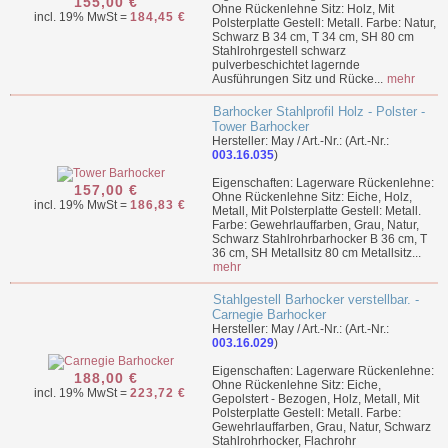
155,00 €
Ohne Rückenlehne Sitz: Holz, Mit
incl. 19% MwSt =
184,45 €
Polsterplatte Gestell: Metall. Farbe: Natur,
Schwarz B 34 cm, T 34 cm, SH 80 cm
Stahlrohrgestell schwarz
pulverbeschichtet lagernde
Ausführungen Sitz und Rücke...
mehr
Barhocker Stahlprofil Holz - Polster -
Tower Barhocker
Hersteller: May / Art.-Nr.: (Art.-Nr.:
003.16.035
)
Eigenschaften: Lagerware Rückenlehne:
157,00 €
Ohne Rückenlehne Sitz: Eiche, Holz,
incl. 19% MwSt =
186,83 €
Metall, Mit Polsterplatte Gestell: Metall.
Farbe: Gewehrlauffarben, Grau, Natur,
Schwarz Stahlrohrbarhocker B 36 cm, T
36 cm, SH Metallsitz 80 cm Metallsitz...
mehr
Stahlgestell Barhocker verstellbar. -
Carnegie Barhocker
Hersteller: May / Art.-Nr.: (Art.-Nr.:
003.16.029
)
Eigenschaften: Lagerware Rückenlehne:
188,00 €
Ohne Rückenlehne Sitz: Eiche,
incl. 19% MwSt =
223,72 €
Gepolstert - Bezogen, Holz, Metall, Mit
Polsterplatte Gestell: Metall. Farbe:
Gewehrlauffarben, Grau, Natur, Schwarz
Stahlrohrhocker, Flachrohr