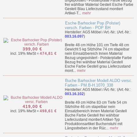
ungepolstert - Polsterplatte Farbe Bezug
frei wählbar Material Gestell Esche Farbe
Gestell Blau Lieferzustand montiert
Artikel-T...
mehr
Esche Barhocker Pop (Polster)
versch. Farben - POP BH
Hersteller: AGS Möbel / Art.-Nr.: (Art.-Nr.:
003.16.097
)
Breite 48 cm Höhe 101 cm Tiefe 48 cm
399,00 €
Gewicht 5 kg Sitzhöhe 74 cm stapelbar
incl. 19% MwSt =
474,81 €
nein Einsatzbereich Innen Material
Bezug ungepolstert - Polsterplatte Farbe
Bezug frei wählbar Material Gestell
Esche Farbe Gestell grau Lieferzustand
mont...
mehr
Buche Barhocker Modell ALDO versc.
Farben - PM.B-H.1070_338
Hersteller: AGS Möbel / Art.-Nr.: (Art.-Nr.:
003.16.102
)
Breite 49 cm Höhe 83 cm Tiefe 54 cm
419,00 €
Sitzhöhe 46 cm stapelbar nein
incl. 19% MwSt =
498,61 €
Einsatzbereich Innen Material Gestell
Buche Farbe Gestell frei wählbar
Lieferzustand montiert Artikel-Typ
Produktionsartikel Buchenstuhl mit
Längsstreben in der Rüc...
mehr