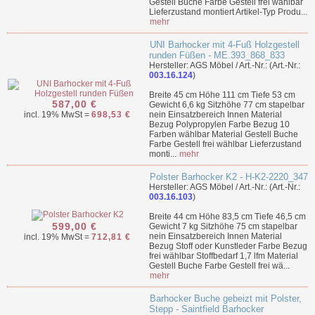
Gestell Buche Farbe Gestell frei wählbar
Lieferzustand montiert Artikel-Typ Produ...
mehr
UNI Barhocker mit 4-Fuß Holzgestell
runden Füßen - ME.393_868_833
Hersteller: AGS Möbel / Art.-Nr.: (Art.-Nr.:
003.16.124
)
Breite 45 cm Höhe 111 cm Tiefe 53 cm
587,00 €
Gewicht 6,6 kg Sitzhöhe 77 cm stapelbar
incl. 19% MwSt =
698,53 €
nein Einsatzbereich Innen Material
Bezug Polypropylen Farbe Bezug 10
Farben wählbar Material Gestell Buche
Farbe Gestell frei wählbar Lieferzustand
monti...
mehr
Polster Barhocker K2 - H-K2-2220_347
Hersteller: AGS Möbel / Art.-Nr.: (Art.-Nr.:
003.16.103
)
Breite 44 cm Höhe 83,5 cm Tiefe 46,5 cm
599,00 €
Gewicht 7 kg Sitzhöhe 75 cm stapelbar
nein Einsatzbereich Innen Material
incl. 19% MwSt =
712,81 €
Bezug Stoff oder Kunstleder Farbe Bezug
frei wählbar Stoffbedarf 1,7 lfm Material
Gestell Buche Farbe Gestell frei wä...
mehr
Barhocker Buche gebeizt mit Polster,
Stepp - Saintfield Barhocker