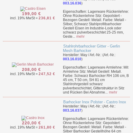
003.16.036
)
Eigenschaften: Lagerware Rückenlehne:
199,00 €
Ohne Rückenlehne Sitz: Gepolstert -
incl. 19% MwSt =
236,81 €
Bezogen Gestell: Metall. Farbe: Metall -
Silber, Schwarz Stahlprofilbarhocker
Gestell Eisen im Industrie-Look oder
schwarz pulverbeschichtet 25-25 mm,
Geste...
mehr
Stahlrohrbarhocker Gitter - Gerlin
Mesh Barhocker
Hersteller: May / Art.-Nr.: (Art.-Nr.:
003.16.010
)
Eigenschaften: Lagerware Armlehne: Mit
208,00 €
Armlehne Sitz: Metall Gestell: Metall.
incl. 19% MwSt =
247,52 €
Farbe: Schwarz Barhocker RH 106 cm, B
45 cm, T 50 cm, SH 81 cm
Stahlrohrgestell schwarz
pulverbeschichtet, Gitterstruktur in Sitz
und Rücken Bei Abnahme...
mehr
Barhocker Inox Polster - Castro Inox
Hersteller: May / Art.-Nr.: (Art.-Nr.:
003.16.037
)
Eigenschaften: Lagerware Rückenlehne:
220,00 €
Ohne Rückenlehne Sitz: Gepolstert -
Bezogen Gestell: Metall. Farbe: Metall -
incl. 19% MwSt =
261,80 €
Silber Barhocker Gestellhöhe 64 cm