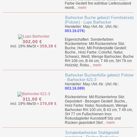
Farbe Gestell frei wählbar Lieferzustand
monti...
mehr
Barhocker Buche gebeizt Formholzsitz
(Polster) - Lupo Barhocker
Hersteller: May / Art.-Nr.: (Art.-Nr.:
003.16.076
)
Eigenschaften: Sonderfarben
302,00 €
Rückenlehne: Mit Rückenlehne Sitz:
incl. 19% MwSt =
359,38 €
Buche, Holz, Mit Polsterplatte Gestell:
Buche., Holz Farbe: Colorful, Natur,
Schwarz, Weiß, Wenge Barhocker, Buche
RH 106 cm, B 44 cm, T 49 cm, SH 79 cm
Holzsitz, Robu...
mehr
Barhocker Buchenfüße gebeizt Polster
- Barhocker 621-3
Hersteller: May / Art.-Nr.: (Art.-Nr.:
003.16.089
)
Rückenlehne: Mit Rückenlehne Sitz:
311,00 €
Gepolstert - Bezogen Gestell: Buche.,
incl. 19% MwSt =
370,09 €
Holz Farbe: Natur, Nussbaum, Wenge
Barhocker RH 100 cm, B 43 cm, T 49 cm,
SH 77 cm Fußschienen Inox
Robustagleiter Kunststoff Sitz und
Rücken gepolstert Stof...
mehr
Schalenbarhocker Stahlgestell