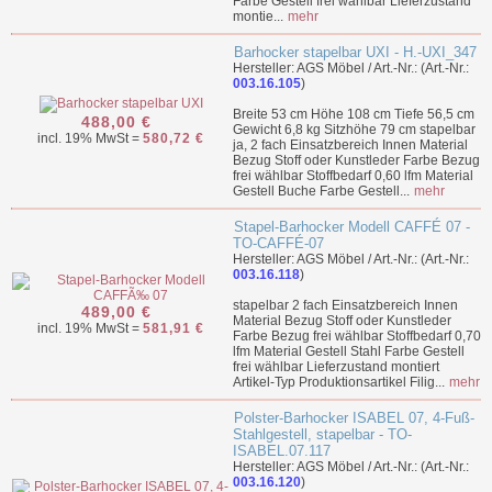
Farbe Gestell frei wählbar Lieferzustand
montie...
mehr
Barhocker stapelbar UXI - H.-UXI_347
Hersteller: AGS Möbel / Art.-Nr.: (Art.-Nr.:
003.16.105
)
Breite 53 cm Höhe 108 cm Tiefe 56,5 cm
488,00 €
Gewicht 6,8 kg Sitzhöhe 79 cm stapelbar
incl. 19% MwSt =
580,72 €
ja, 2 fach Einsatzbereich Innen Material
Bezug Stoff oder Kunstleder Farbe Bezug
frei wählbar Stoffbedarf 0,60 lfm Material
Gestell Buche Farbe Gestell...
mehr
Stapel-Barhocker Modell CAFFÉ 07 -
TO-CAFFÉ-07
Hersteller: AGS Möbel / Art.-Nr.: (Art.-Nr.:
003.16.118
)
stapelbar 2 fach Einsatzbereich Innen
489,00 €
Material Bezug Stoff oder Kunstleder
incl. 19% MwSt =
581,91 €
Farbe Bezug frei wählbar Stoffbedarf 0,70
lfm Material Gestell Stahl Farbe Gestell
frei wählbar Lieferzustand montiert
Artikel-Typ Produktionsartikel Filig...
mehr
Polster-Barhocker ISABEL 07, 4-Fuß-
Stahlgestell, stapelbar - TO-
ISABEL.07.117
Hersteller: AGS Möbel / Art.-Nr.: (Art.-Nr.:
003.16.120
)