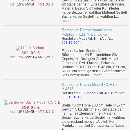
379,00 €
Gewicht 9 kg Sitzhöhe 77 cm Sitztiefe 48
incl. 19% MwSt =
451,01 €
cm stapelbar nein Einsatzbereich Innen
Material Bezug Stoff oder Kunstleder
Farbe Bezug frei wählbar Material Gestell
Buche Farbe Gestell frei wählbar L...
mehr
Barhocker Formschaum Metall
Polster, - 4111 M Barhocker
Hersteller: May / Art.-Nr.: (Art.-Nr.:
003.16.064
)
Eigenschaften: Sonderfarben
391,00 €
Rückenlehne: Mit Rückenlehne Sitz:
incl. 19% MwSt =
465,29 €
Gepolstert - Bezogen Gestell: Metall.
Farbe: Alle RAL Farben , Schwarz
Barhocker RH 108 cm, B 48 cm, T 51 cm,
SH 80 cm Metallgestell pulverbeschichtet
Sitz Formschaum ...
mehr
Barhocker Buche Modell CORTE, -
H.4313
Hersteller: AGS Möbel / Art.-Nr.: (Art.-Nr.:
003.16.101
)
Breite 40 cm Höhe 100 cm Tiefe 44,5 cm
399,00 €
Gewicht 5 kg Sitzhöhe 78 cm stapelbar
incl. 19% MwSt =
474,81 €
nein Einsatzbereich Innen Material
Gestell Buche Farbe Gestell frei wählbar
Lieferzustand montiert Artikel-Typ
Produktionsartikel Der spanische Name
&...
mehr