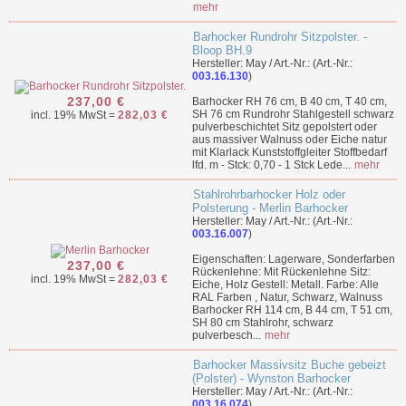
mehr
Barhocker Rundrohr Sitzpolster. -
Bloop BH.9
Hersteller: May / Art.-Nr.: (Art.-Nr.:
003.16.130
)
237,00 €
Barhocker RH 76 cm, B 40 cm, T 40 cm,
SH 76 cm Rundrohr Stahlgestell schwarz
incl. 19% MwSt =
282,03 €
pulverbeschichtet Sitz gepolstert oder
aus massiver Walnuss oder Eiche natur
mit Klarlack Kunststoffgleiter Stoffbedarf
lfd. m - Stck: 0,70 - 1 Stck Lede...
mehr
Stahlrohrbarhocker Holz oder
Polsterung - Merlin Barhocker
Hersteller: May / Art.-Nr.: (Art.-Nr.:
003.16.007
)
Eigenschaften: Lagerware, Sonderfarben
237,00 €
Rückenlehne: Mit Rückenlehne Sitz:
incl. 19% MwSt =
282,03 €
Eiche, Holz Gestell: Metall. Farbe: Alle
RAL Farben , Natur, Schwarz, Walnuss
Barhocker RH 114 cm, B 44 cm, T 51 cm,
SH 80 cm Stahlrohr, schwarz
pulverbesch...
mehr
Barhocker Massivsitz Buche gebeizt
(Polster) - Wynston Barhocker
Hersteller: May / Art.-Nr.: (Art.-Nr.:
003.16.074
)