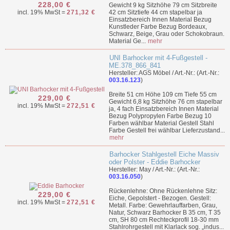
228,00 €
Gewicht 9 kg Sitzhöhe 79 cm Sitzbreite
incl. 19% MwSt =
271,32 €
42 cm Sitztiefe 44 cm stapelbar ja
Einsatzbereich Innen Material Bezug
Kunstleder Farbe Bezug Bordeaux,
Schwarz, Beige, Grau oder Schokobraun.
Material Ge...
mehr
UNI Barhocker mit 4-Fußgestell -
ME.378_866_841
Hersteller: AGS Möbel / Art.-Nr.: (Art.-Nr.:
003.16.123
)
Breite 51 cm Höhe 109 cm Tiefe 55 cm
229,00 €
Gewicht 6,8 kg Sitzhöhe 76 cm stapelbar
incl. 19% MwSt =
272,51 €
ja, 4 fach Einsatzbereich Innen Material
Bezug Polypropylen Farbe Bezug 10
Farben wählbar Material Gestell Stahl
Farbe Gestell frei wählbar Lieferzustand...
mehr
Barhocker Stahlgestell Eiche Massiv
oder Polster - Eddie Barhocker
Hersteller: May / Art.-Nr.: (Art.-Nr.:
003.16.050
)
Rückenlehne: Ohne Rückenlehne Sitz:
229,00 €
Eiche, Gepolstert - Bezogen. Gestell:
incl. 19% MwSt =
272,51 €
Metall. Farbe: Gewehrlauffarben, Grau,
Natur, Schwarz Barhocker B 35 cm, T 35
cm, SH 80 cm Rechteckprofil 18-30 mm
Stahlrohrgestell mit Klarlack sog. „indus...