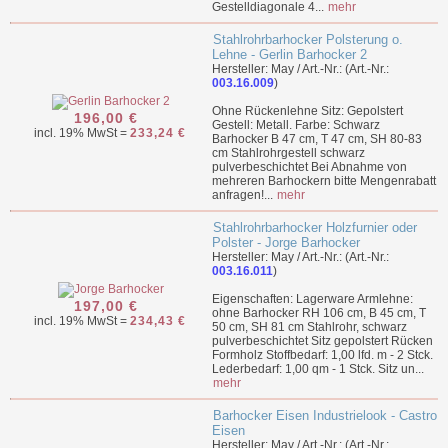
Gestelldiagonale 4...
mehr
Stahlrohrbarhocker Polsterung o.
Lehne - Gerlin Barhocker 2
Hersteller: May / Art.-Nr.: (Art.-Nr.:
003.16.009
)
Ohne Rückenlehne Sitz: Gepolstert
196,00 €
Gestell: Metall. Farbe: Schwarz
incl. 19% MwSt =
233,24 €
Barhocker B 47 cm, T 47 cm, SH 80-83
cm Stahlrohrgestell schwarz
pulverbeschichtet Bei Abnahme von
mehreren Barhockern bitte Mengenrabatt
anfragen!...
mehr
Stahlrohrbarhocker Holzfurnier oder
Polster - Jorge Barhocker
Hersteller: May / Art.-Nr.: (Art.-Nr.:
003.16.011
)
Eigenschaften: Lagerware Armlehne:
197,00 €
ohne Barhocker RH 106 cm, B 45 cm, T
incl. 19% MwSt =
234,43 €
50 cm, SH 81 cm Stahlrohr, schwarz
pulverbeschichtet Sitz gepolstert Rücken
Formholz Stoffbedarf: 1,00 lfd. m - 2 Stck.
Lederbedarf: 1,00 qm - 1 Stck. Sitz un...
mehr
Barhocker Eisen Industrielook - Castro
Eisen
Hersteller: May / Art.-Nr.: (Art.-Nr.: