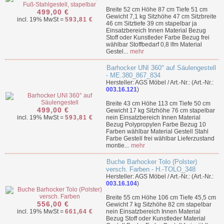
Breite 52 cm Höhe 87 cm Tiefe 51 cm
499,00 €
Gewicht 7,1 kg Sitzhöhe 47 cm Sitzbreite
incl. 19% MwSt =
593,81 €
46 cm Sitztiefe 39 cm stapelbar ja
Einsatzbereich Innen Material Bezug
Stoff oder Kunstleder Farbe Bezug frei
wählbar Stoffbedarf 0,8 lfm Material
Gestel...
mehr
Barhocker UNI 360° auf Säulengestell
- ME.380_867_834
Hersteller: AGS Möbel / Art.-Nr.: (Art.-Nr.:
003.16.121
)
Breite 43 cm Höhe 113 cm Tiefe 50 cm
499,00 €
Gewicht 17 kg Sitzhöhe 76 cm stapelbar
incl. 19% MwSt =
593,81 €
nein Einsatzbereich Innen Material
Bezug Polypropylen Farbe Bezug 10
Farben wählbar Material Gestell Stahl
Farbe Gestell frei wählbar Lieferzustand
montie...
mehr
Buche Barhocker Tolo (Polster)
versch. Farben - H.-TOLO_348
Hersteller: AGS Möbel / Art.-Nr.: (Art.-Nr.:
003.16.104
)
Breite 55 cm Höhe 106 cm Tiefe 45,5 cm
556,00 €
Gewicht 7 kg Sitzhöhe 82 cm stapelbar
incl. 19% MwSt =
661,64 €
nein Einsatzbereich Innen Material
Bezug Stoff oder Kunstleder Material