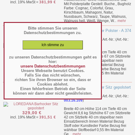
incl. 19% MwSt =
381,99 €
Mit Polsterplatte Gestell: Buche., Bugholz
Farbe: Cognac, Colorful, Grau,
Kirschbaum, Mahagoni, Natur,
Nussbaum, Schwarz, Taupe, Walnuss,
Walnuss hell, Weiß, Wenge, W...
mehr
Bitte stimmen Sie unseren
LOREDANA Barhocker Polster - A 374
Datenschutzbestimmungen zu.
UW_269
Hersteller: AGS Möbel / Art.-Nr.: (Art.-Nr.:
003.16.111
)
Breite 40 cm Höhe 114 cm Tiefe 40 cm
Gewicht 8,6 kg Sitzhöhe 67 cm Sitzbreite
zu unseren Datenschutzbestimmungen geht es
329,00 €
42 cm Sitztiefe 40 cm stapelbar nein
hier:
incl. 19% MwSt =
391,51 €
Einsatzbereich Innen Material Bezug
unsere Datenschutzbestimmungen
Stoff oder Kunstleder Farbe Bezug frei
Unsere Webseite benutzt Cookies.
wählbar Stoffbedarf 0,55 lfm Material
Falls Sie das nicht wünschen,
Ge...
mehr
richten Sie ihren Browser so ein, dass er
Cookies ablehnt.
LOREDANA Barhocker Sitz gepolstert
Einen fehlerfreien Betrieb der Seite
- A 370 UW_269
können wir dann aber nicht gewährleisten.
Hersteller: AGS Möbel / Art.-Nr.: (Art.-Nr.:
003.16.109
)
Breite 40 cm Höhe 114 cm Tiefe 40 cm
329,00 €
Gewicht 8,6 kg Sitzhöhe 67 cm Sitzbreite
incl. 19% MwSt =
391,51 €
42 cm Sitztiefe 40 cm stapelbar nein
Einsatzbereich Innen Material Bezug
Stoff oder Kunstleder Farbe Bezug frei
wählbar Stoffbedarf 0,55 lfm Material
Ge...
mehr