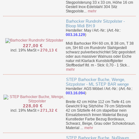
Stegpolsterung 33 x 33 cm, Höhe 16 cm
Gestell Inox-Edelstahl 304 Sitz
Stegpolste...
mehr
Barhocker Rundrohr Sitzpolster -
Bloop Midi BH.9
Hersteller: May / Art.-Nr.: (Art.-Nr.:
003.16.129
)
Midi Barhocker RH 60 cm, B 38 cm, T 38
227,00 €
cm, SH 60 cm Rundrohr Stahlgestell
incl. 19% MwSt =
270,13 €
schwarz pulverbeschichtet Sitz gepolstert
oder aus massiver Walnuss oder Eiche
natur mit Klarlack Kunststoffgleiter
Stoffbedarf lfd. m - Stck: 0,70 - 1 Stck...
mehr
STEP Barhocker Buche, Wenge,
Sitzpolster - ML STEP BAR wenge
Hersteller: AGS Möbel / Art.-Nr.: (Art.-Nr.:
003.16.094
)
Breite 42 cm Höhe 112 cm Tiefe 41 cm
228,00 €
Gewicht 9 kg Sitzhöhe 79 cm Sitzbreite
incl. 19% MwSt =
271,32 €
42 cm Sitztiefe 44 cm stapelbar nein
Einsatzbereich Innen Material Bezug
Kunstleder Farbe Bezug Bordeaux,
Schwarz, Beige, Grau oder Schokobraun.
Material ...
mehr
STEP Barhocker Buche, Nußbaum,