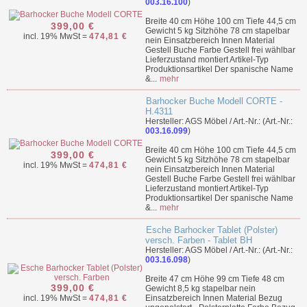
003.16.100
)
Breite 40 cm Höhe 100 cm Tiefe 44,5 cm
399,00 €
Gewicht 5 kg Sitzhöhe 78 cm stapelbar
incl. 19% MwSt =
474,81 €
nein Einsatzbereich Innen Material
Gestell Buche Farbe Gestell frei wählbar
Lieferzustand montiert Artikel-Typ
Produktionsartikel Der spanische Name
&...
mehr
Barhocker Buche Modell CORTE -
H.4311
Hersteller: AGS Möbel / Art.-Nr.: (Art.-Nr.:
003.16.099
)
Breite 40 cm Höhe 100 cm Tiefe 44,5 cm
399,00 €
Gewicht 5 kg Sitzhöhe 78 cm stapelbar
incl. 19% MwSt =
474,81 €
nein Einsatzbereich Innen Material
Gestell Buche Farbe Gestell frei wählbar
Lieferzustand montiert Artikel-Typ
Produktionsartikel Der spanische Name
&...
mehr
Esche Barhocker Tablet (Polster)
versch. Farben - Tablet BH
Hersteller: AGS Möbel / Art.-Nr.: (Art.-Nr.:
003.16.098
)
Breite 47 cm Höhe 99 cm Tiefe 48 cm
399,00 €
Gewicht 8,5 kg stapelbar nein
incl. 19% MwSt =
474,81 €
Einsatzbereich Innen Material Bezug