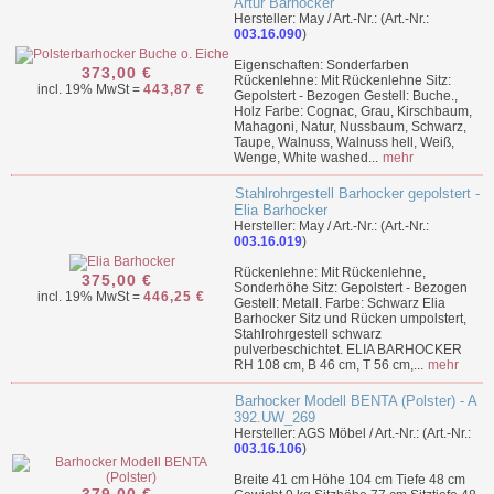
Artur Barhocker
Hersteller: May / Art.-Nr.: (Art.-Nr.:
003.16.090
)
Eigenschaften: Sonderfarben
373,00 €
Rückenlehne: Mit Rückenlehne Sitz:
incl. 19% MwSt =
443,87 €
Gepolstert - Bezogen Gestell: Buche.,
Holz Farbe: Cognac, Grau, Kirschbaum,
Mahagoni, Natur, Nussbaum, Schwarz,
Taupe, Walnuss, Walnuss hell, Weiß,
Wenge, White washed...
mehr
Stahlrohrgestell Barhocker gepolstert -
Elia Barhocker
Hersteller: May / Art.-Nr.: (Art.-Nr.:
003.16.019
)
Rückenlehne: Mit Rückenlehne,
375,00 €
Sonderhöhe Sitz: Gepolstert - Bezogen
incl. 19% MwSt =
446,25 €
Gestell: Metall. Farbe: Schwarz Elia
Barhocker Sitz und Rücken umpolstert,
Stahlrohrgestell schwarz
pulverbeschichtet. ELIA BARHOCKER
RH 108 cm, B 46 cm, T 56 cm,...
mehr
Barhocker Modell BENTA (Polster) - A
392.UW_269
Hersteller: AGS Möbel / Art.-Nr.: (Art.-Nr.:
003.16.106
)
Breite 41 cm Höhe 104 cm Tiefe 48 cm