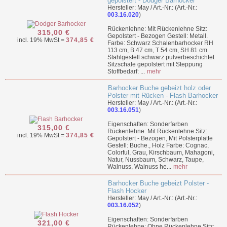
gepolstert - Dodger Barhocker
Hersteller: May / Art.-Nr.: (Art.-Nr.:
003.16.020
)
Rückenlehne: Mit Rückenlehne Sitz:
315,00 €
Gepolstert - Bezogen Gestell: Metall.
incl. 19% MwSt =
374,85 €
Farbe: Schwarz Schalenbarhocker RH
113 cm, B 47 cm, T 54 cm, SH 81 cm
Stahlgestell schwarz pulverbeschichtet
Sitzschale gepolstert mit Steppung
Stoffbedarf: ...
mehr
Barhocker Buche gebeizt holz oder
Polster mit Rücken - Flash Barhocker
Hersteller: May / Art.-Nr.: (Art.-Nr.:
003.16.051
)
Eigenschaften: Sonderfarben
315,00 €
Rückenlehne: Mit Rückenlehne Sitz:
incl. 19% MwSt =
374,85 €
Gepolstert - Bezogen, Mit Polsterplatte
Gestell: Buche., Holz Farbe: Cognac,
Colorful, Grau, Kirschbaum, Mahagoni,
Natur, Nussbaum, Schwarz, Taupe,
Walnuss, Walnuss he...
mehr
Barhocker Buche gebeizt Polster -
Flash Hocker
Hersteller: May / Art.-Nr.: (Art.-Nr.:
003.16.052
)
Eigenschaften: Sonderfarben
321,00 €
Rückenlehne: Ohne Rückenlehne Sitz: