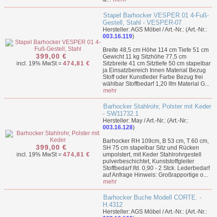
Stapel Barhocker VESPER 01 4-Fuß-
Gestell, Stahl - VESPER-07
Hersteller: AGS Möbel / Art.-Nr.: (Art.-Nr.:
003.16.119
)
Breite 48,5 cm Höhe 114 cm Tiefe 51 cm
399,00 €
Gewicht 11 kg Sitzhöhe 77,5 cm
incl. 19% MwSt =
474,81 €
Sitzbreite 41 cm Sitztiefe 50 cm stapelbar
ja Einsatzbereich Innen Material Bezug
Stoff oder Kunstleder Farbe Bezug frei
wählbar Stoffbedarf 1,20 lfm Material G...
mehr
Barhocker Stahlrohr, Polster mit Keder
- SW11732.1
Hersteller: May / Art.-Nr.: (Art.-Nr.:
003.16.128
)
Barhocker RH 109cm, B 53 cm, T 60 cm,
399,00 €
SH 75 cm stapelbar Sitz und Rücken
incl. 19% MwSt =
474,81 €
umpolstert, mit Keder Stahlrohrgestell
pulverbeschichtet, Kunststoffgleiter
Stoffbedarf lfd. 0,90 - 2 Stck. Lederbedarf
auf Anfrage Hinweis: Großrapportige o...
mehr
Barhocker Buche Modell CORTE. -
H.4312
Hersteller: AGS Möbel / Art.-Nr.: (Art.-Nr.: