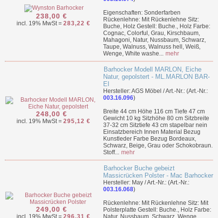
Eigenschaften: Sonderfarben
238,00 €
Rückenlehne: Mit Rückenlehne Sitz:
incl. 19% MwSt =
283,22 €
Buche, Holz Gestell: Buche., Holz Farbe:
Cognac, Colorful, Grau, Kirschbaum,
Mahagoni, Natur, Nussbaum, Schwarz,
Taupe, Walnuss, Walnuss hell, Weiß,
Wenge, White washe...
mehr
Barhocker Modell MARLON, Eiche
Natur, gepolstert - ML.MARLON BAR-
EI
Hersteller: AGS Möbel / Art.-Nr.: (Art.-Nr.:
003.16.096
)
Breite 44 cm Höhe 116 cm Tiefe 47 cm
248,00 €
Gewicht 10 kg Sitzhöhe 80 cm Sitzbreite
incl. 19% MwSt =
295,12 €
37-32 cm Sitztiefe 43 cm stapelbar nein
Einsatzbereich Innen Material Bezug
Kunstleder Farbe Bezug Bordeaux,
Schwarz, Beige, Grau oder Schokobraun.
Stoff...
mehr
Barhocker Buche gebeizt
Massicrücken Polster - Mac Barhocker
Hersteller: May / Art.-Nr.: (Art.-Nr.:
003.16.068
)
Rückenlehne: Mit Rückenlehne Sitz: Mit
249,00 €
Polsterplatte Gestell: Buche., Holz Farbe:
incl. 19% MwSt =
296,31 €
Natur, Nussbaum, Schwarz, Wenge