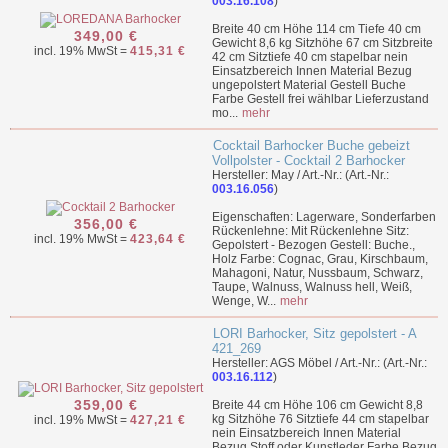
003.16.108
)
Breite 40 cm Höhe 114 cm Tiefe 40 cm
349,00 €
Gewicht 8,6 kg Sitzhöhe 67 cm Sitzbreite
incl. 19% MwSt =
415,31 €
42 cm Sitztiefe 40 cm stapelbar nein
Einsatzbereich Innen Material Bezug
ungepolstert Material Gestell Buche
Farbe Gestell frei wählbar Lieferzustand
mo...
mehr
Cocktail Barhocker Buche gebeizt
Vollpolster - Cocktail 2 Barhocker
Hersteller: May / Art.-Nr.: (Art.-Nr.:
003.16.056
)
Eigenschaften: Lagerware, Sonderfarben
356,00 €
Rückenlehne: Mit Rückenlehne Sitz:
incl. 19% MwSt =
423,64 €
Gepolstert - Bezogen Gestell: Buche.,
Holz Farbe: Cognac, Grau, Kirschbaum,
Mahagoni, Natur, Nussbaum, Schwarz,
Taupe, Walnuss, Walnuss hell, Weiß,
Wenge, W...
mehr
LORI Barhocker, Sitz gepolstert - A
421_269
Hersteller: AGS Möbel / Art.-Nr.: (Art.-Nr.:
003.16.112
)
359,00 €
Breite 44 cm Höhe 106 cm Gewicht 8,8
kg Sitzhöhe 76 Sitztiefe 44 cm stapelbar
incl. 19% MwSt =
427,21 €
nein Einsatzbereich Innen Material
Bezug Stoff oder Kunstleder Farbe Bezug