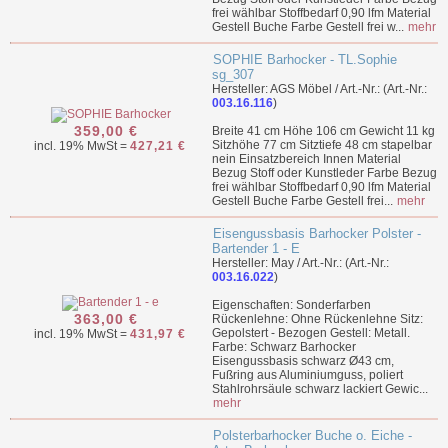
frei wählbar Stoffbedarf 0,90 lfm Material
Gestell Buche Farbe Gestell frei w...
mehr
SOPHIE Barhocker - TL.Sophie
sg_307
Hersteller: AGS Möbel / Art.-Nr.: (Art.-Nr.:
003.16.116
)
359,00 €
Breite 41 cm Höhe 106 cm Gewicht 11 kg
Sitzhöhe 77 cm Sitztiefe 48 cm stapelbar
incl. 19% MwSt =
427,21 €
nein Einsatzbereich Innen Material
Bezug Stoff oder Kunstleder Farbe Bezug
frei wählbar Stoffbedarf 0,90 lfm Material
Gestell Buche Farbe Gestell frei...
mehr
Eisengussbasis Barhocker Polster -
Bartender 1 - E
Hersteller: May / Art.-Nr.: (Art.-Nr.:
003.16.022
)
Eigenschaften: Sonderfarben
363,00 €
Rückenlehne: Ohne Rückenlehne Sitz:
Gepolstert - Bezogen Gestell: Metall.
incl. 19% MwSt =
431,97 €
Farbe: Schwarz Barhocker
Eisengussbasis schwarz Ø43 cm,
Fußring aus Aluminiumguss, poliert
Stahlrohrsäule schwarz lackiert Gewic...
mehr
Polsterbarhocker Buche o. Eiche -