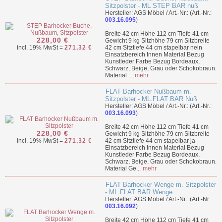
Sitzpolster - ML STEP BAR nuß
Hersteller: AGS Möbel / Art.-Nr.: (Art.-Nr.:
003.16.095
)
Breite 42 cm Höhe 112 cm Tiefe 41 cm
228,00 €
Gewicht 9 kg Sitzhöhe 79 cm Sitzbreite
incl. 19% MwSt =
271,32 €
42 cm Sitztiefe 44 cm stapelbar nein
Einsatzbereich Innen Material Bezug
Kunstleder Farbe Bezug Bordeaux,
Schwarz, Beige, Grau oder Schokobraun.
Material ...
mehr
FLAT Barhocker Nußbaum m.
Sitzpolster - ML.FLAT BAR Nuß
Hersteller: AGS Möbel / Art.-Nr.: (Art.-Nr.:
003.16.093
)
Breite 42 cm Höhe 112 cm Tiefe 41 cm
228,00 €
Gewicht 9 kg Sitzhöhe 79 cm Sitzbreite
incl. 19% MwSt =
271,32 €
42 cm Sitztiefe 44 cm stapelbar ja
Einsatzbereich Innen Material Bezug
Kunstleder Farbe Bezug Bordeaux,
Schwarz, Beige, Grau oder Schokobraun.
Material Ge...
mehr
FLAT Barhocker Wenge m. Sitzpolster
- ML.FLAT BAR Wenge
Hersteller: AGS Möbel / Art.-Nr.: (Art.-Nr.:
003.16.092
)
Breite 42 cm Höhe 112 cm Tiefe 41 cm