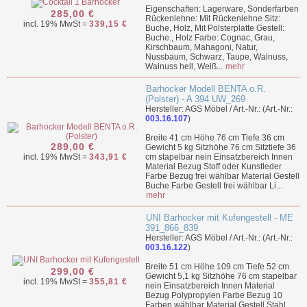
Eigenschaften: Lagerware, Sonderfarben
285,00 €
Rückenlehne: Mit Rückenlehne Sitz:
incl. 19% MwSt =
339,15 €
Buche, Holz, Mit Polsterplatte Gestell:
Buche., Holz Farbe: Cognac, Grau,
Kirschbaum, Mahagoni, Natur,
Nussbaum, Schwarz, Taupe, Walnuss,
Walnuss hell, Weiß...
mehr
Barhocker Modell BENTA o.R.
(Polster) - A 394 UW_269
Hersteller: AGS Möbel / Art.-Nr.: (Art.-Nr.:
003.16.107
)
Breite 41 cm Höhe 76 cm Tiefe 36 cm
289,00 €
Gewicht 5 kg Sitzhöhe 76 cm Sitztiefe 36
incl. 19% MwSt =
343,91 €
cm stapelbar nein Einsatzbereich Innen
Material Bezug Stoff oder Kunstleder
Farbe Bezug frei wählbar Material Gestell
Buche Farbe Gestell frei wählbar Li...
mehr
UNI Barhocker mit Kufengestell - ME
391_866_839
Hersteller: AGS Möbel / Art.-Nr.: (Art.-Nr.:
003.16.122
)
Breite 51 cm Höhe 109 cm Tiefe 52 cm
299,00 €
Gewicht 5,1 kg Sitzhöhe 76 cm stapelbar
incl. 19% MwSt =
355,81 €
nein Einsatzbereich Innen Material
Bezug Polypropylen Farbe Bezug 10
Farben wählbar Material Gestell Stahl