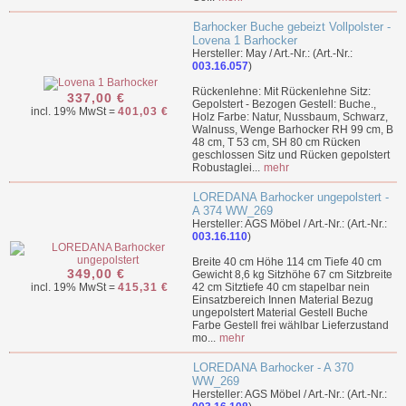
Barhocker Buche gebeizt Vollpolster -
Lovena 1 Barhocker
Hersteller: May / Art.-Nr.: (Art.-Nr.:
003.16.057
)
Rückenlehne: Mit Rückenlehne Sitz:
337,00 €
Gepolstert - Bezogen Gestell: Buche.,
incl. 19% MwSt =
401,03 €
Holz Farbe: Natur, Nussbaum, Schwarz,
Walnuss, Wenge Barhocker RH 99 cm, B
48 cm, T 53 cm, SH 80 cm Rücken
geschlossen Sitz und Rücken gepolstert
Robustaglei...
mehr
LOREDANA Barhocker ungepolstert -
A 374 WW_269
Hersteller: AGS Möbel / Art.-Nr.: (Art.-Nr.:
003.16.110
)
Breite 40 cm Höhe 114 cm Tiefe 40 cm
349,00 €
Gewicht 8,6 kg Sitzhöhe 67 cm Sitzbreite
incl. 19% MwSt =
415,31 €
42 cm Sitztiefe 40 cm stapelbar nein
Einsatzbereich Innen Material Bezug
ungepolstert Material Gestell Buche
Farbe Gestell frei wählbar Lieferzustand
mo...
mehr
LOREDANA Barhocker - A 370
WW_269
Hersteller: AGS Möbel / Art.-Nr.: (Art.-Nr.: