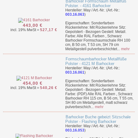
Barhocker Formschaum Metallfuß
Polster. - 4161 Barhocker
Hersteller: May / Art.-Nr.: (Art.-Nr.:
003.16.063
)
Eigenschaften: Sonderfarben
443,00 €
Rückenlehne: Mit Rückenlehne Sitz:
incl. 19% MwSt =
527,17 €
Gepolstert - Bezogen Gestell: Metall.
Farbe: Alle RAL Farben , Schwarz
Barhocker Formschaumschale RH 100
cm, B 50 cm, T 53 cm, SH 79 cm
Metallgestell pulverbeschichtet...
mehr
Formschaumbarhocker Metallfüße
Polster - 4121 M Barhocker
Hersteller: May / Art.-Nr.: (Art.-Nr.:
003.16.061
)
Eigenschaften: Sonderfarben
454,00 €
Rückenlehne: Mit Rückenlehne Sitz:
incl. 19% MwSt =
540,26 €
Gepolstert - Bezogen Gestell: Metall.
Farbe: (PDF) Alle RAL Farben , Schwarz
Barhocker RH 115 cm, B 56 cm, T 55 cm,
SH 80 cm Metallgestell, matt schwarz
pulverbeschich...
mehr
Barhocker Buche gebeizt Sitzschale
Polster - Flashing Barhocker
Hersteller: May / Art.-Nr.: (Art.-Nr.:
003.16.053
)