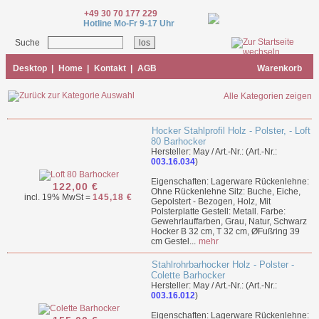
+49 30 70 177 229
Hotline Mo-Fr 9-17 Uhr
Suche
Desktop
|
Home
|
Kontakt
|
AGB
Warenkorb
Alle Kategorien zeigen
Hocker Stahlprofil Holz - Polster, - Loft
80 Barhocker
Hersteller: May / Art.-Nr.: (Art.-Nr.:
003.16.034
)
Eigenschaften: Lagerware Rückenlehne:
122,00 €
Ohne Rückenlehne Sitz: Buche, Eiche,
incl. 19% MwSt =
145,18 €
Gepolstert - Bezogen, Holz, Mit
Polsterplatte Gestell: Metall. Farbe:
Gewehrlauffarben, Grau, Natur, Schwarz
Hocker B 32 cm, T 32 cm, ØFußring 39
cm Gestel...
mehr
Stahlrohrbarhocker Holz - Polster -
Colette Barhocker
Hersteller: May / Art.-Nr.: (Art.-Nr.:
003.16.012
)
Eigenschaften: Lagerware Rückenlehne: