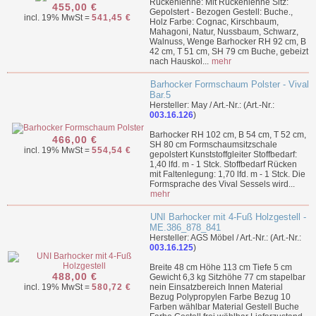
Rückenlehne: Mit Rückenlehne Sitz:
455,00 €
Gepolstert - Bezogen Gestell: Buche.,
incl. 19% MwSt =
541,45 €
Holz Farbe: Cognac, Kirschbaum,
Mahagoni, Natur, Nussbaum, Schwarz,
Walnuss, Wenge Barhocker RH 92 cm, B
42 cm, T 51 cm, SH 79 cm Buche, gebeizt
nach Hauskol...
mehr
Barhocker Formschaum Polster - Vival
Bar.5
Hersteller: May / Art.-Nr.: (Art.-Nr.:
003.16.126
)
Barhocker RH 102 cm, B 54 cm, T 52 cm,
466,00 €
SH 80 cm Formschaumsitzschale
incl. 19% MwSt =
554,54 €
gepolstert Kunststoffgleiter Stoffbedarf:
1,40 lfd. m - 1 Stck. Stoffbedarf Rücken
mit Faltenlegung: 1,70 lfd. m - 1 Stck. Die
Formsprache des Vival Sessels wird...
mehr
UNI Barhocker mit 4-Fuß Holzgestell -
ME.386_878_841
Hersteller: AGS Möbel / Art.-Nr.: (Art.-Nr.:
003.16.125
)
Breite 48 cm Höhe 113 cm Tiefe 5 cm
488,00 €
Gewicht 6,3 kg Sitzhöhe 77 cm stapelbar
incl. 19% MwSt =
580,72 €
nein Einsatzbereich Innen Material
Bezug Polypropylen Farbe Bezug 10
Farben wählbar Material Gestell Buche