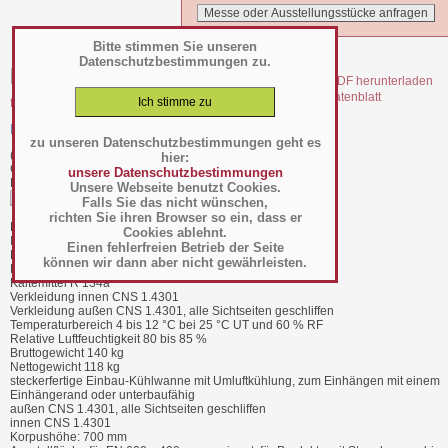
Bitte stimmen Sie unseren
Datenschutzbestimmungen zu.
file_8749.pdf Datenblatt
file_8749_1.pdf Energielabel
Einbaukühlwanne Euro 4-E R290 - 484253781
zu unseren Datenschutzbestimmungen geht es
(Art.-Nr.:
053.05.023
)
hier:
GTIN: 4063377168458
unsere Datenschutzbestimmungen
Hersteller/Großhändler Ideal AKE
Unsere Webseite benutzt Cookies.
Falls Sie das nicht wünschen,
richten Sie ihren Browser so ein, dass er
BTH 1735 x 780 x 700 mm außen
Cookies ablehnt.
Innen 4GN
Einen fehlerfreien Betrieb der Seite
Einbaumaß 1700 x 740 mm
können wir dann aber nicht gewährleisten.
Nettorauminhalt 178 l
Kältemittel R 134a
Verkleidung innen CNS 1.4301
Verkleidung außen CNS 1.4301, alle Sichtseiten geschliffen
Temperaturbereich 4 bis 12 °C bei 25 °C UT und 60 % RF
Relative Luftfeuchtigkeit 80 bis 85 %
Bruttogewicht 140 kg
Nettogewicht 118 kg
steckerfertige Einbau-Kühlwanne mit Umluftkühlung, zum Einhängen mit einem
Einhängerand oder unterbaufähig
außen CNS 1.4301, alle Sichtseiten geschliffen
innen CNS 1.4301
Korpushöhe: 700 mm