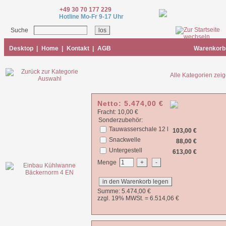
+49 30 70 177 229
Hotline Mo-Fr 9-17 Uhr
Suche
Desktop
|
Home
|
Kontakt
|
AGB
Warenkorb
Alle Kategorien zei
Netto:
5.474,00
€
Fracht: 10,00 €
Sonderzubehör:
Tauwasserschale 12 l
103,00 €
Snackwelle
88,00 €
Untergestell
613,00 €
Menge
Summe:
5.474,00
€
zzgl. 19% MWSt. =
6.514,06
€