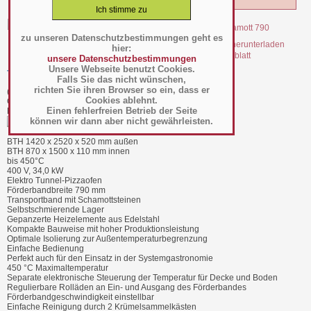
zu unseren Datenschutzbestimmungen geht es
hier:
file_35269.pdf Datenblatt
unsere Datenschutzbestimmungen
Unsere Webseite benutzt Cookies.
Tunnel-Pizzaofen Schamott 790 - 50531003
Falls Sie das nicht wünschen,
richten Sie ihren Browser so ein, dass er
(Art.-Nr.:
085.05.019
)
Cookies ablehnt.
GTIN: 4059395031034
Einen fehlerfreien Betrieb der Seite
Hersteller/Großhändler Italforni
können wir dann aber nicht gewährleisten.
BTH 1420 x 2520 x 520 mm außen
BTH 870 x 1500 x 110 mm innen
bis 450°C
400 V, 34,0 kW
Elektro Tunnel-Pizzaofen
Förderbandbreite 790 mm
Transportband mit Schamottsteinen
Selbstschmierende Lager
Gepanzerte Heizelemente aus Edelstahl
Kompakte Bauweise mit hoher Produktionsleistung
Optimale Isolierung zur Außentemperaturbegrenzung
Einfache Bedienung
Perfekt auch für den Einsatz in der Systemgastronomie
450 °C Maximaltemperatur
Separate elektronische Steuerung der Temperatur für Decke und Boden
Regulierbare Rolläden an Ein- und Ausgang des Förderbandes
Förderbandgeschwindigkeit einstellbar
Einfache Reinigung durch 2 Krümelsammelkästen