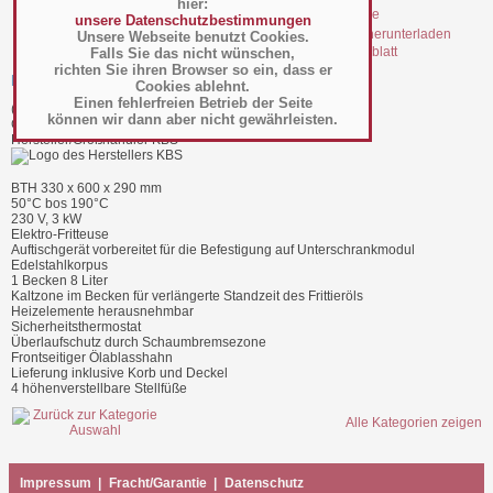
hier:
unsere Datenschutzbestimmungen
Unsere Webseite benutzt Cookies.
file_35242.pdf Datenblatt
Falls Sie das nicht wünschen,
richten Sie ihren Browser so ein, dass er
Elektro-Fritteuse 1x 8 Liter - 10114402
Cookies ablehnt.
Einen fehlerfreien Betrieb der Seite
(Art.-Nr.:
058.04.039
)
können wir dann aber nicht gewährleisten.
GTIN: 4059395049671
Hersteller/Großhändler KBS
BTH 330 x 600 x 290 mm
50°C bos 190°C
230 V, 3 kW
Elektro-Fritteuse
Auftischgerät vorbereitet für die Befestigung auf Unterschrankmodul
Edelstahlkorpus
1 Becken 8 Liter
Kaltzone im Becken für verlängerte Standzeit des Frittieröls
Heizelemente herausnehmbar
Sicherheitsthermostat
Überlaufschutz durch Schaumbremsezone
Frontseitiger Ölablasshahn
Lieferung inklusive Korb und Deckel
4 höhenverstellbare Stellfüße
Alle Kategorien zeigen
Impressum
|
Fracht/Garantie
|
Datenschutz