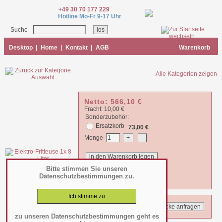
+49 30 70 177 229
Hotline Mo-Fr 9-17 Uhr
Suche
Desktop
|
Home
|
Kontakt
|
AGB
Warenkorb
Alle Kategorien zeigen
Netto:
566,10
€
Fracht: 10,00 €
Sonderzubehör:
Ersatzkorb
73,00 €
Menge
Summe:
566,10
€
Bitte stimmen Sie unseren
zzgl. 19% MWSt. =
673,66
€
Datenschutzbestimmungen zu.
zu unseren Datenschutzbestimmungen geht es