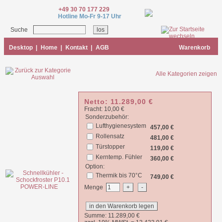
+49 30 70 177 229
Hotline Mo-Fr 9-17 Uhr
Suche
Desktop
|
Home
|
Kontakt
|
AGB
Warenkorb
Alle Kategorien zeigen
Netto:
11.289,00
€
Fracht: 10,00 €
Sonderzubehör:
Lufthygienesystem
457,00 €
Rollensatz
481,00 €
Türstopper
119,00 €
Kerntemp. Fühler
360,00 €
Option:
Thermik bis 70°C
749,00 €
Menge
Summe:
11.289,00
€