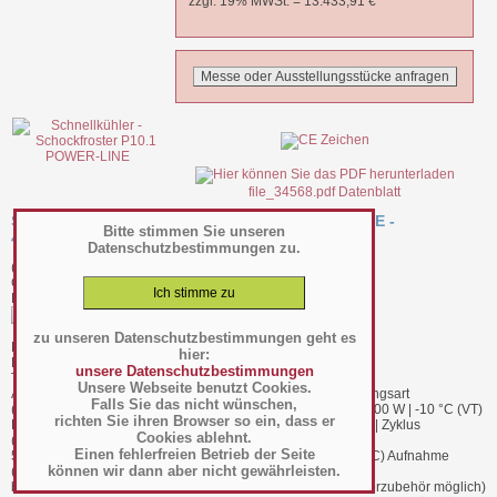
zzgl. 19% MWSt. =
13.433,91
€
file_34568.pdf Datenblatt
Schnellkühler - Schockfroster P10.1 POWER-LINE -
Bitte stimmen Sie unseren
4492001010
Datenschutzbestimmungen zu.
(Art.-Nr.:
010.03.216
)
GTIN: 4063377157117
Hersteller/Großhändler Nuovair
zu unseren Datenschutzbestimmungen geht es
BTH 820 x 887 x 1690 mm außen
hier:
BTH 675 x 660 x 800 mm innen
unsere Datenschutzbestimmungen
Tiefe bei geöffn. Tür 1630 mm
Unsere Webseite benutzt Cookies.
Aufstellungsart:Standgerät Anschlussart:eigengekühlt Kühlungsart
Falls Sie das nicht wünschen,
(Produkt):Umluftkühlung Kältemittel:R-452A Kälteleistung:4900 W | -10 °C (VT)
richten Sie ihren Browser so ein, dass er
Kältemittel Füllmenge:1900 g Leistung:55 kg Produktmenge | Zyklus
Cookies ablehnt.
(Schnellkühlen +90°C bis 3°C)
Einen fehlerfreien Betrieb der Seite
55 kg Produktmenge | Zyklus (Schockfrosten +90°C bis -18°C) Aufnahme
können wir dann aber nicht gewährleisten.
(wahlweise):8 x GN 1-1-65 oder EN 600 x 400 mm
bis zu 12 x GN 1-1-40 oder EN 600 x 400 mm (nur mit Sonderzubehör möglich)