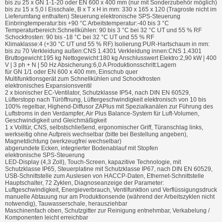
bis zu 25 x GN 1-1-20 oder EN 600 x 400 mm (nur mit Sonderzubehör möglich)
bis zu 15 x 5,0 l Eisschale, B x T x H in mm: 330 x 165 x 120 (Tragroste nicht im
Lieferumfang enthalten) Steuerung:elektronische SPS-Steuerung
Einbringtemperatur:bis +90 °C Arbeitstemperatur:-40 bis 3 °C
Temperaturbereich:Schnellkühlen: 90 bis 3 °C bei 32 °C UT und 55 % RF
Schockfrosten: 90 bis -18 °C bei 32 °C UT und 55 % RF
Klimaklasse:4 (+30 °C UT und 55 % RF) Isolierung:PUR-Hartschaum in mm:
bis zu 70 Verkleidung außen:CNS 1.4301 Verkleidung innen:CNS 1.4301
Bruttogewicht:195 kg Nettogewicht:180 kg Anschlusswert Elektro:2,90 kW | 400
V | 3 ph + N | 50 Hz Absicherung:6,0 A Produktionsschritt:Lagern
für GN 1/1 oder EN 600 x 400 mm, Einschub quer
Multifunktionsgerät zum Schnellkühlen und Schockfrosten
elektronisches Expansionsventil
2 x bionischer EC-Ventilator, Schutzklasse IP54, nach DIN EN 60529,
Lüfterstopp nach Türöffnung, Lüftergeschwindigkeit elektronisch von 10 bis
100% regelbar, Highend-Diffusor ZAPlus mit Spezialkanälen zur Führung des
Luftstroms in den Verdampfer, Air Plus Balance-System für Luft-Volumen,
Geschwindigkeit und Gleichmäßigkeit
1 x Volltür, CNS, selbstschließend, ergonomischer Griff, Türanschlag links,
werkseitig ohne Aufpreis wechselbar (bitte bei Bestellung angeben),
Magnetdichtung (werkzeugfrei wechselbar)
abgerundete Ecken, integrierter Bodenablauf mit Stopfen
elektronische SPS-Steuerung
LED-Display (4,3 Zoll), Touch-Screen, kapazitive Technologie, mit
Schutzklasse IP65, Steuerplatine mit Schutzklasse IP67, nach DIN EN 60529,
USB-Schnittstelle zum Auslesen von HACCP-Daten, Ethernet-Schnittstelle
Hauptschalter, 72 Zyklen, Diagnoseanzeige der Parameter:
Luftgeschwindigkeit, Energieverbrauch, Ventilfunktion und Verflüssigungsdruck
manuelle Abtauung nur am Produktionsende (während der Arbeitszyklen nicht
notwendig), Tauwasserschale, herausziehbar
Maschinenfach oben, Schutzgitter zur Reinigung entnehmbar, Verkabelung /
Komponenten leicht erreichbar