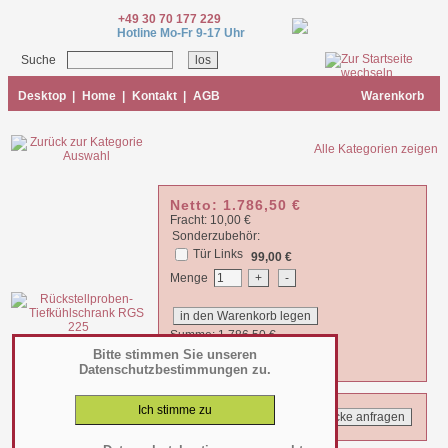
+49 30 70 177 229
Hotline Mo-Fr 9-17 Uhr
Suche
Desktop
|
Home
|
Kontakt
|
AGB
Warenkorb
Alle Kategorien zeigen
Netto:
1.786,50
€
Fracht: 10,00 €
Sonderzubehör:
Tür Links
99,00 €
Menge
Summe:
1.786,50
€
zzgl. 19% MWSt. =
2.125,94
€
Bitte stimmen Sie unseren
Datenschutzbestimmungen zu.