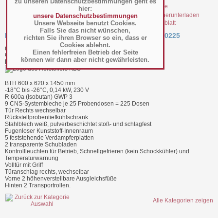
zu unseren Datenschutzbestimmungen geht es
hier:
unsere Datenschutzbestimmungen
Unsere Webseite benutzt Cookies.
file_34267.pdf Datenblatt
Falls Sie das nicht wünschen,
Rückstellproben-Tiefkühlschrank RGS 225 - 9190225
richten Sie ihren Browser so ein, dass er
Cookies ablehnt.
(Art.-Nr.:
010.17.003
)
Einen fehlerfreien Betrieb der Seite
GTIN: 4059395042177
können wir dann aber nicht gewährleisten.
Hersteller/Großhändler KBS
BTH 600 x 620 x 1450 mm
-18°C bis -26°C, 0,14 kW, 230 V
R 600a (Isobutan) GWP 3
9 CNS-Systembleche je 25 Probendosen = 225 Dosen
Tür Rechts wechselbar
Rückstellprobentiefkühlschrank
Stahlblech weiß, pulverbeschichtet stoß- und schlagfest
Fugenloser Kunststoff-Innenraum
5 feststehende Verdampferplatten
2 transparente Schubladen
Kontrollleuchten für Betrieb, Schnellgefrieren (kein Schockkühler) und
Temperaturwarnung
Volltür mit Griff
Türanschlag rechts, wechselbar
Vorne 2 höhenverstellbare Ausgleichsfüße
Hinten 2 Transportrollen.
Alle Kategorien zeigen