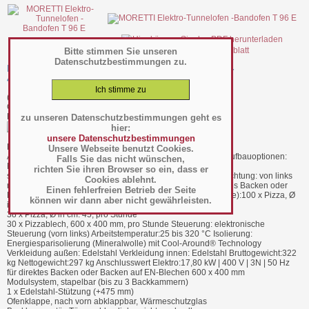
file_24070.pdf Datenblatt
Bitte stimmen Sie unseren
Datenschutzbestimmungen zu.
MORETTI Elektro-Tunnelofen -Bandofen T 96 E -
493100196000
(Art.-Nr.:
085.05.013
)
GTIN: 4063377135382
Hersteller/Großhändler Moretti
zu unseren Datenschutzbestimmungen geht es
hier:
unsere Datenschutzbestimmungen
BTH 2050 x 1186 x 620 mm
Unsere Webseite benutzt Cookies.
Aufstellungsart: Standgerät Installationshinweis: stapelbar Aufbauoptionen:
Falls Sie das nicht wünschen,
Modulsystem
richten Sie ihren Browser so ein, dass er
stapelbar (bis zu 3 Backkammern) Energieart: Elektro Laufrichtung: von links
Cookies ablehnt.
nach rechts / nur werksseitig wechselbar Eignung: für direktes Backen oder
Einen fehlerfreien Betrieb der Seite
Backen auf EN-Blechen 600 x 400 mm Aufnahme (wahlweise):100 x Pizza, Ø
können wir dann aber nicht gewährleisten.
in cm: 33, pro Stunde
38 x Pizza, Ø in cm: 45, pro Stunde
30 x Pizzablech, 600 x 400 mm, pro Stunde Steuerung: elektronische
Steuerung (vorn links) Arbeitstemperatur:25 bis 320 °C Isolierung:
Energiesparisolierung (Mineralwolle) mit Cool-Around® Technology
Verkleidung außen: Edelstahl Verkleidung innen: Edelstahl Bruttogewicht:322
kg Nettogewicht:297 kg Anschlusswert Elektro:17,80 kW | 400 V | 3N | 50 Hz
für direktes Backen oder Backen auf EN-Blechen 600 x 400 mm
Modulsystem, stapelbar (bis zu 3 Backkammern)
1 x Edelstahl-Stützung (+475 mm)
Ofenklappe, nach vorn abklappbar, Wärmeschutzglas