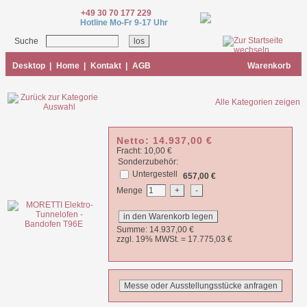
+49 30 70 177 229
Hotline Mo-Fr 9-17 Uhr
Suche
Desktop
|
Home
|
Kontakt
|
AGB
Warenkorb
Alle Kategorien zeigen
Netto:
14.937,00
€
Fracht: 10,00 €
Sonderzubehör:
Untergestell
657,00 €
Menge
Summe:
14.937,00
€
zzgl. 19% MWSt. =
17.775,03
€