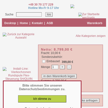
+49 30 70 177 229
Hotline Mo-Fr 9-17 Uhr
Suche
Desktop
|
Home
|
Kontakt
|
AGB
Warenkorb
Alle Kategorien zeigen
Netto:
8.799,00
€
Fracht: 10,00 €
Sonderzubehör:
Einbauset
399,00 €
Menge
Summe:
8.799,00
€
zzgl. 19% MWSt. =
10.470,81
€
Bitte stimmen Sie unseren
Datenschutzbestimmungen zu.