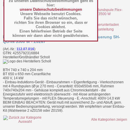
zu unseren Datenschutzbestimmungen geht es
hier:
unsere Datenschutzbestimmungen
Unsere Webseite benutzt Cookies.
Falls Sie das nicht wünschen,
richten Sie ihren Browser so ein, dass er
Cookies ablehnt.
file_22647.pdf Bedienungsanleitung
Einen fehlerfreien Betrieb der Seite
können wir dann aber nicht gewährleisten.
Install-Line: Vierkochzonen Rundspule Flex-Steuerung SH-
QU-IN 3500 W - Z0267
(Art.-Nr.:
112.07.016
)
GTIN: 4255792316884
Hersteller/Großhändler Scholl
BTH 740 x 740 x 204 mm
BT 650 x 650 mm Ceranfläche
400 V, 14 kW
- Einbau-Induktions-Gerät - Einbaurahmen = Eigenfertigung - Vierkochzonen
mit 4 Rundspulen (Ø je 270 mm) - Ceranfeld: 650x650x6 mm, Rahmen
740x740x204 mm - Gehäuse komplett aus Chromnickelstahl - die
Energiezufuhr wird elektronisch überwacht - mit 4lose anhängenden
Temperaturregelungen - mit FLEX-Steuerung - E.-Anschluß: 400V-14,0 kW
BEIM EINBAU BEACHTEN: Gerät muß mit ausreichend Zu- und Abluft, gem.
unserer Bedienungsanleitung, versorgt werden. Wir empfehlen unser Einbau-
Kit (Wahlweise 2 xZ0158 oder Z0159).
Alle Kategorien zeigen