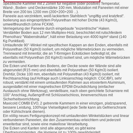
Spezifische Kammer mit 2 Zonen für negative (oder positive) Temperatur,
Wand-, Boden- und Deckenstärke 100 mm, Modulation mit Paneelen mit einer
Breite von 200 bis 1200 mm (200+200+200 ...).
Paneele aus verzinktem, weiß lackiertem Stahlblech "ungiftig und kratzfest".
Isolierung aus eingespritztem Polyurethan mit hoher Dichte (43 Kg/m3),
umweltfreundlich (ohne FCKW).
Verriegelung der Paneele durch eingebaute "exzentrische" Haken.
Verstärkter Boden aus 12 mm Multiplex-Holz, beschichtet mit rutschfestem
Phenolharz "Wabenstruktur", hält einer Belastung von 4000 kg/m² stand (140
Kg Punktlast).
Umlaufende 90°-Winkel mit spezifischen Kappen an den Enden, ebenfalls mit
Polyurethan (50 Kg/m3) isoliert, um mögliche Wärmebrücken zu vermeiden.
Trennwand mit Innentür, die an T-förmigen Eckstücken befestigt ist, die
ebenfalls mit Polyurethan (50 Kg/m3) isoliert sind, um mögliche Wärmebrücken
zu vermeiden.
Die Ecken und Kanten des Bodens, der Decke sowie der Wände sind alle
abgerundet (R15 mm) und ebenfalls mit Polyurethan (50 Kg/m3) isoliert.
Drehtür, Dicke 100 mm, ebenfalls mit Polyurethan (43 Kg/m3) isoliert, mit
Rechtsanschlag (auf Anfrage auch Linksanschlag möglich: CGC/BF), sehr
robust, verstärkt mit einem umlaufenden Rahmen aus eloxiertem Aluminium,
ausgestattet mit einer magnetischen EPDM-Druckdichtung (einfacher
Austausch ohne Werkzeug), verstellbare, nach oben gerichtete Scharniere mit
100° Anschlag, Außengriff mit Schlüsselschloss, Innenverschluss mit
Sicherheitsvorrichtung.
Maxicold COMBI EVO, 2 getrennte Kammern in einer einzigen, platzsparend,
bessere Leistung, 100%ige Vielseitigkeit (jede Seite kann als Gefrierschrank
oder Kühlschrank dienen).
Ein völlig neues Fertigungskonzept mit umlaufenden Winkelstücken und linear
verbundenen Paneelen, die den Zusammenbau erleichtern und jederzeit
erweiterbar sind, sowie eine makellose Verarbeitung.
Die Ecken und Kanten sind alle abgerundet, es gibt keine
Übertragungsleisten, die Hygiene ist zu 100% gewährleistet!