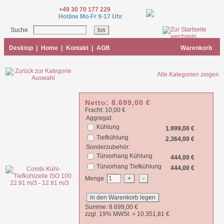
+49 30 70 177 229
Hotline Mo-Fr 9-17 Uhr
Suche
Desktop
|
Home
|
Kontakt
|
AGB
Warenkorb
Alle Kategorien zeigen
Netto:
8.699,00
€
Fracht: 10,00 €
Aggregat:
Kühlung
1.999,00 €
Tiefkühlung
2.364,00 €
Sonderzubehör:
Türvorhang Kühlung
444,00 €
Türvorhang Tiefkühlung
444,00 €
Menge
Summe:
8.699,00
€
zzgl. 19% MWSt. =
10.351,81
€