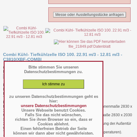
file_21849.pdf Datenblatt
Combi Kühl- Tiefkühlzelle ISO 100. 22.91 m/3 - 12.81 m/3 -
C3810/XBF-COMBI
Bitte stimmen Sie unseren
(Art.-Nr.:
057.09.011
)
Datenschutzbestimmungen zu.
Hersteller/Großhändler Diamond
BTH 3030 x 5960 x 2430 mm außen
BTH 2830 x 3630 x 2230 mm innen Kühlung
BTH 2830 x 2030 x 2230 mm innen Tiefkühlung
zu unseren Datenschutzbestimmungen geht es
Tür 900 x 1900 mm 2 Stck.
hier:
Kg. 1370
unsere Datenschutzbestimmungen
Kühlraumbereich (auch als Gefrierschrank austauschbar) : Innenmaße 2830 x
Unsere Webseite benutzt Cookies.
3630 xh 2230 mm (Innenvolumen 22,91 m³).
Falls Sie das nicht wünschen,
Gefrierbereich (auch als Kühlschrank austauschbar): Innenmaße 2830 x 2030
richten Sie ihren Browser so ein, dass er
xh 2230 mm (Innenvolumen 12,81 m³).
2 Türen: Nutzbarer Durchgang 900 xh 1900 mm (Positionierung der Außentür
Cookies ablehnt.
wahlweise auf allen 3 Seiten).
Einen fehlerfreien Betrieb der Seite
Türdichtungen mit umlaufendem Heizband (für negative Temperaturen).
können wir dann aber nicht gewährleisten.
2 Unterdruckventile (für negative Temperaturen).