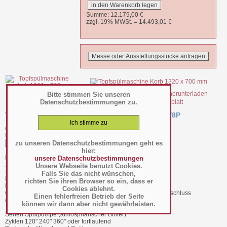
Summe:
12.179,00
€
zzgl. 19% MWSt. =
14.493,01
€
Bitte stimmen Sie unseren
Datenschutzbestimmungen zu.
file_20667.pdf Datenblatt
Topfspülmaschine Korb 1320 x 700 mm - DP32L/8P
(Art.-Nr.:
109.06.016
)
Hersteller/Großhändler Diamond
zu unseren Datenschutzbestimmungen geht es
hier:
BTH 1465 x 850 x 1960-2280 mm
unsere Datenschutzbestimmungen
15,9 kW, 400 V
Unsere Webseite benutzt Cookies.
350 Kg
Falls Sie das nicht wünschen,
Realisierung "Doppelwände"
richten Sie ihren Browser so ein, dass er
Ladehöhe 850mm
Cookies ablehnt.
CID-Tür (Doppelwand) mit automatischen "soft contact" - Verschluss
Einen fehlerfreien Betrieb der Seite
(Halböffnung zum Entweichen des Dampfes)
können wir dann aber nicht gewährleisten.
Tür "Guillotine", doppelwandig
Serien Spülpumpe (atmosphärischer Boiler)
Zyklen 120" 240" 360" oder fortlaufend