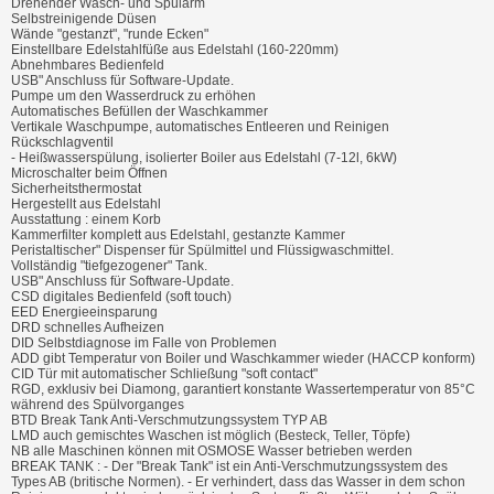
Drehender Wasch- und Spülarm
Selbstreinigende Düsen
Wände "gestanzt", "runde Ecken"
Einstellbare Edelstahlfüße aus Edelstahl (160-220mm)
Abnehmbares Bedienfeld
USB" Anschluss für Software-Update.
Pumpe um den Wasserdruck zu erhöhen
Automatisches Befüllen der Waschkammer
Vertikale Waschpumpe, automatisches Entleeren und Reinigen
Rückschlagventil
- Heißwasserspülung, isolierter Boiler aus Edelstahl (7-12l, 6kW)
Microschalter beim Öffnen
Sicherheitsthermostat
Hergestellt aus Edelstahl
Ausstattung : einem Korb
Kammerfilter komplett aus Edelstahl, gestanzte Kammer
Peristaltischer" Dispenser für Spülmittel und Flüssigwaschmittel.
Vollständig "tiefgezogener" Tank.
USB" Anschluss für Software-Update.
CSD digitales Bedienfeld (soft touch)
EED Energieeinsparung
DRD schnelles Aufheizen
DID Selbstdiagnose im Falle von Problemen
ADD gibt Temperatur von Boiler und Waschkammer wieder (HACCP konform)
CID Tür mit automatischer Schließung "soft contact"
RGD, exklusiv bei Diamong, garantiert konstante Wassertemperatur von 85°C
während des Spülvorganges
BTD Break Tank Anti-Verschmutzungssystem TYP AB
LMD auch gemischtes Waschen ist möglich (Besteck, Teller, Töpfe)
NB alle Maschinen können mit OSMOSE Wasser betrieben werden
BREAK TANK : - Der "Break Tank" ist ein Anti-Verschmutzungssystem des
Types AB (britische Normen). - Er verhindert, dass das Wasser in dem schon