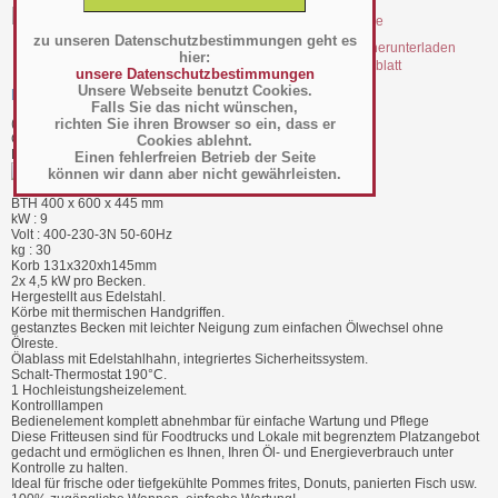
zu unseren Datenschutzbestimmungen geht es
hier:
file_20522.pdf Datenblatt
unsere Datenschutzbestimmungen
Unsere Webseite benutzt Cookies.
Fritteuse 2x 8 Liter - FSM-2V5ET/S
Falls Sie das nicht wünschen,
richten Sie ihren Browser so ein, dass er
(Art.-Nr.:
058.04.031
)
GTIN: 5407011594774
Cookies ablehnt.
Hersteller/Großhändler Diamond
Einen fehlerfreien Betrieb der Seite
können wir dann aber nicht gewährleisten.
BTH 400 x 600 x 445 mm
kW : 9
Volt : 400-230-3N 50-60Hz
kg : 30
Korb 131x320xh145mm
2x 4,5 kW pro Becken.
Hergestellt aus Edelstahl.
Körbe mit thermischen Handgriffen.
gestanztes Becken mit leichter Neigung zum einfachen Ölwechsel ohne
Ölreste.
Ölablass mit Edelstahlhahn, integriertes Sicherheitssystem.
Schalt-Thermostat 190°C.
1 Hochleistungsheizelement.
Kontrolllampen
Bedienelement komplett abnehmbar für einfache Wartung und Pflege
Diese Fritteusen sind für Foodtrucks und Lokale mit begrenztem Platzangebot
gedacht und ermöglichen es Ihnen, Ihren Öl- und Energieverbrauch unter
Kontrolle zu halten.
Ideal für frische oder tiefgekühlte Pommes frites, Donuts, panierten Fisch usw.