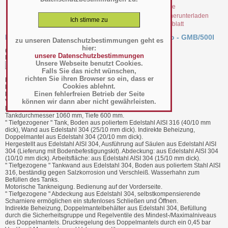
file_20504.pdf Datenblatt
Kippkochkessel 500 Liter indirekt beheizt Rondo - GMB/500I
zu unseren Datenschutzbestimmungen geht es
hier:
(Art.-Nr.:
015.06.006
)
unsere Datenschutzbestimmungen
Hersteller/Großhändler Diamond
Unsere Webseite benutzt Cookies.
Falls Sie das nicht wünschen,
richten Sie ihren Browser so ein, dass er
BTH 2050 x 1300 x 1200 mm
Cookies ablehnt.
kcal-h : 47300
Einen fehlerfreien Betrieb der Seite
kW : 0,5
können wir dann aber nicht gewährleisten.
Volt : 400-3N 50Hz
kg : 615
Tankdurchmesser 1060 mm, Tiefe 600 mm.
" Tiefgezogener " Tank, Boden aus poliertem Edelstahl AISI 316 (40/10 mm
dick), Wand aus Edelstahl 304 (25/10 mm dick). Indirekte Beheizung,
Doppelmantel aus Edelstahl 304 (20/10 mm dick).
Hergestellt aus Edelstahl AISI 304, Ausführung auf Säulen aus Edelstahl AISI
304 (Lieferung mit Bodenbefestigungskit). Abdeckung: aus Edelstahl AISI 304
(10/10 mm dick). Arbeitsfläche: aus Edelstahl AISI 304 (15/10 mm dick).
" Tiefgezogene " Tankwand aus Edelstahl 304, Boden aus poliertem Stahl AISI
316, beständig gegen Salzkorrosion und Verschleiß. Wasserhahn zum
Befüllen des Tanks.
Motorische Tankneigung. Bedienung auf der Vorderseite.
" Tiefgezogene " Abdeckung aus Edelstahl 304, selbstkompensierende
Scharniere ermöglichen ein stufenloses Schließen und Öffnen.
Indirekte Beheizung, Doppelmantelbehälter aus Edelstahl 304, Befüllung
durch die Sicherheitsgruppe und Regelventile des Mindest-/Maximalniveaus
des Doppelmantels. Druckregelung des Doppelmantels durch ein 0,45 bar