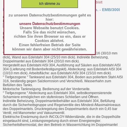
file_20498.pdf Datenblatt
Kippkochkessel 300 Liter indirekt beheizt Rondo. - EMB/300I
zu unseren Datenschutzbestimmungen geht es
(Art.-Nr.:
015.07.005
)
hier:
Hersteller/Großhändler Diamond
unsere Datenschutzbestimmungen
Unsere Webseite benutzt Cookies.
Falls Sie das nicht wünschen,
BTH 1950 x 1200 x 1150 mm
richten Sie ihren Browser so ein, dass er
kW : 36,5
Cookies ablehnt.
Volt : 400-3N 50-60Hz
Einen fehlerfreien Betrieb der Seite
kg : 495
können wir dann aber nicht gewährleisten.
Tankdurchmesser 960 mm, Tiefe 500 mm.
" Tiefgezogener " Tank, Boden aus poliertem Edelstahl AISI 316 (30/10 mm
dick), Wand aus Edelstahl 304 (25/10 mm dick). Indirekte Beheizung,
Doppelmantel aus Edelstahl 304 (20/10 mm dick).
Hergestellt aus Edelstahl AISI 304, Ausführung auf Säulen aus Edelstahl AISI
304 (Lieferung mit Bodenbefestigungskit). Abdeckung: aus Edelstahl AISI 304
(10/10 mm dick). Arbeitsfläche: aus Edelstahl AISI 304 (15/10 mm dick).
" Tiefgezogene " Tankwand aus Edelstahl 304, Boden aus poliertem Stahl AISI
316, beständig gegen Salzkorrosion und Verschleiß. Wasserhahn zum
Befüllen des Tanks.
Motorische Tankneigung. Bedienung auf der Vorderseite.
" Tiefgezogene " Abdeckung aus Edelstahl 304, selbstkompensierende
Scharniere ermöglichen ein stufenloses Schließen und Öffnen.
Indirekte Beheizung, Doppelmantelbehälter aus Edelstahl 304, Befüllung
durch die Sicherheitsgruppe und Regelventile des Mindest-/Maximalniveaus
des Doppelmantels. Druckregelung des Doppelmantels durch ein 0,45 bar
Ventil, mit Manometer und Vakuumventil.
Elektrische Erwärmung durch INCOLOY-Widerstände, die in die Doppelhülle
eingetaucht sind, Leistungsregelung durch einen Energieregler.
Sicherheitsthermostat, der den Betrieb in Wasserrichtung im Doppelmantel