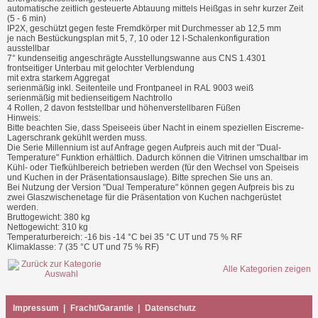
automatische zeitlich gesteuerte Abtauung mittels Heißgas in sehr kurzer Zeit
(5 - 6 min)
IP2X, geschützt gegen feste Fremdkörper mit Durchmesser ab 12,5 mm
je nach Bestückungsplan mit 5, 7, 10 oder 12 l-Schalenkonfiguration
ausstellbar
7° kundenseitig angeschrägte Ausstellungswanne aus CNS 1.4301
frontseitiger Unterbau mit gelochter Verblendung
mit extra starkem Aggregat
serienmäßig inkl. Seitenteile und Frontpaneel in RAL 9003 weiß
serienmäßig mit bedienseitigem Nachtrollo
4 Rollen, 2 davon feststellbar und höhenverstellbaren Füßen
Hinweis:
Bitte beachten Sie, dass Speiseeis über Nacht in einem speziellen Eiscreme-
Lagerschrank gekühlt werden muss.
Die Serie Millennium ist auf Anfrage gegen Aufpreis auch mit der "Dual-
Temperature" Funktion erhältlich. Dadurch können die Vitrinen umschaltbar im
Kühl- oder Tiefkühlbereich betrieben werden (für den Wechsel von Speiseis
und Kuchen in der Präsentationsauslage). Bitte sprechen Sie uns an.
Bei Nutzung der Version "Dual Temperature" können gegen Aufpreis bis zu
zwei Glaszwischenetage für die Präsentation von Kuchen nachgerüstet
werden.
Bruttogewicht: 380 kg
Nettogewicht: 310 kg
Temperaturbereich: -16 bis -14 °C bei 35 °C UT und 75 % RF
Klimaklasse: 7 (35 °C UT und 75 % RF)
Alle Kategorien zeigen
Impressum
|
Fracht/Garantie
|
Datenschutz