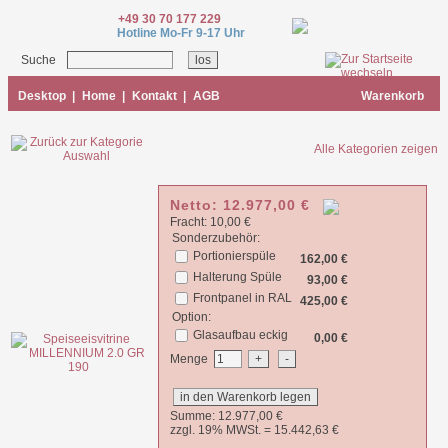
+49 30 70 177 229
Hotline Mo-Fr 9-17 Uhr
Suche
Desktop
|
Home
|
Kontakt
|
AGB
Warenkorb
Alle Kategorien zeigen
Netto:
12.977,00
€
Fracht: 10,00 €
Sonderzubehör:
Portionierspüle
162,00 €
Halterung Spüle
93,00 €
Frontpanel in RAL
425,00 €
Option:
Glasaufbau eckig
0,00 €
Menge
Summe:
12.977,00
€
zzgl. 19% MWSt. =
15.442,63
€