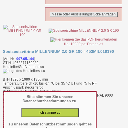
file_10330.pdf Datenblatt
Speiseeisvitrine MILLENNIUM 2.0 GR 190 - 453MIL019190
(Art.-Nr.:
007.05.144
)
GTIN: 4063377159289
Hersteller/Großhändler Isa
BTH 1826 x 1080 x 1356 mm
Temperaturbereich -16 bis -14 °C bei 35 °C UT und 75 % RF
Anschlussart: steckerfertig
Kühlungsart (Produkt): Umluftkühlung
Verkleidung außen: Stahlblech, schlag- und stoßfest lackiert, RAL 9003
Bitte stimmen Sie unseren
(signalweiß)
Datenschutzbestimmungen zu.
Verkleidung innen: Wanne aus CNS 1.4301, schräg
Warenpräsentationsfläche (TDA): 1,19 mÂ²
Aufnahme (wahlweise): 20 x 5,0 l Eisschale
12 x 5,0 l Eisschale, flach
12 x Stieleis-Tablett
12 x Monoporzioni-Tablett
zu unseren Datenschutzbestimmungen geht es
Bruttoinhalt: 1080 l