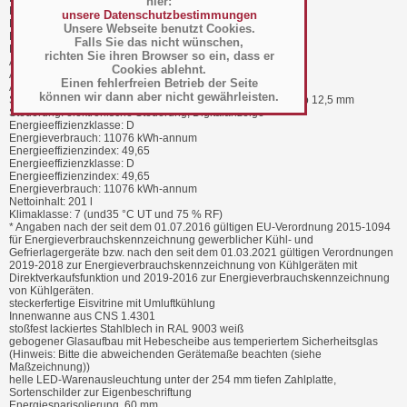
hier:
Nettoinhalt: 201 l
unsere Datenschutzbestimmungen
Kältemittel: R-290
Unsere Webseite benutzt Cookies.
Kälteleistung: 1154 W | -40 °C (VT)
Falls Sie das nicht wünschen,
Kältemittel Füllemenge: 148 und 148 g
richten Sie ihren Browser so ein, dass er
Anschlusswert Elektro: 1,89 kW | 230 V | 1 | 50 Hz
Cookies ablehnt.
Abzusichernder Anschlusswert: 2,56 kW | 230 V | 1 | 50 Hz
Einen fehlerfreien Betrieb der Seite
Absicherung: 13,6 A
können wir dann aber nicht gewährleisten.
Schutzart: IP2X - geschützt gegen feste Fremdkörper mit Øab 12,5 mm
Steuerung: elektronische Steuerung, Digitalanzeige
Energieeffizienzklasse: D
Energieverbrauch: 11076 kWh-annum
Energieeffizienzindex: 49,65
Energieeffizienzklasse: D
Energieeffizienzindex: 49,65
Energieverbrauch: 11076 kWh-annum
Nettoinhalt: 201 l
Klimaklasse: 7 (und35 °C UT und 75 % RF)
* Angaben nach der seit dem 01.07.2016 gültigen EU-Verordnung 2015-1094
für Energieverbrauchskennzeichnung gewerblicher Kühl- und
Gefrierlagergeräte bzw. nach den seit dem 01.03.2021 gültigen Verordnungen
2019-2018 zur Energieverbrauchskennzeichnung von Kühlgeräten mit
Direktverkaufsfunktion und 2019-2016 zur Energieverbrauchskennzeichnung
von Kühlgeräten.
steckerfertige Eisvitrine mit Umluftkühlung
Innenwanne aus CNS 1.4301
stoßfest lackiertes Stahlblech in RAL 9003 weiß
gebogener Glasaufbau mit Hebescheibe aus temperiertem Sicherheitsglas
(Hinweis: Bitte die abweichenden Gerätemaße beachten (siehe
Maßzeichnung))
helle LED-Warenausleuchtung unter der 254 mm tiefen Zahlplatte,
Sortenschilder zur Eigenbeschriftung
Energiesparisolierung, 60 mm