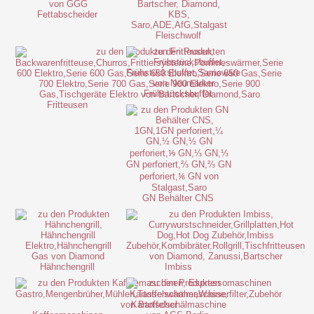
Fettabscheider
Fleischwolf
Frühstücksbuffet
Fritteusen
GN Behälter CNS
Hähnchengrill
Imbiss